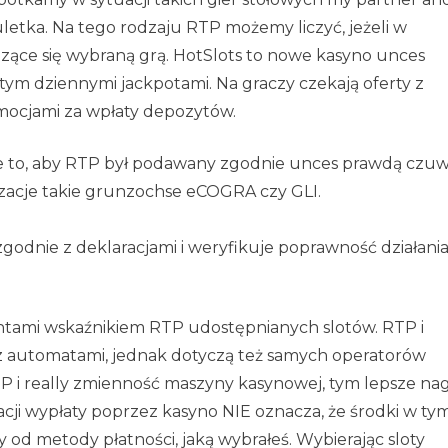
ruletka. Na tego rodzaju RTP możemy liczyć, jeżeli w
zące się wybraną grą. HotSlots to nowe kasyno unces
 tym dziennymi jackpotami. Na graczy czekają oferty z
mocjami za wpłaty depozytów.
ble to, aby RTP był podawany zgodnie unces prawdą czuw
zacje takie grunzochse eCOGRA czy GLI.
godnie z deklaracjami i weryfikuje poprawność działani
lientami wskaźnikiem RTP udostępnianych slotów. RTP i
 z automatami, jednak dotyczą też samych operatorów
P i really zmienność maszyny kasynowej, tym lepsze na
izacji wypłaty poprzez kasyno NIE oznacza, że środki w ty
y od metody płatności, jaką wybrałeś. Wybierając sloty