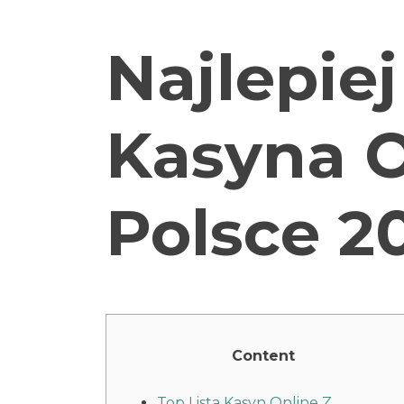
kano
02-
03
Najlepie
Kasyna 
Polsce 2
Content
Top Lista Kasyn Online Z