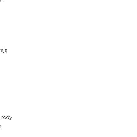
ają
a
grody
m