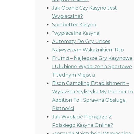
Jak Ocenić Czy Kasyno Jest
Wypłacalne?
Spinbetter Kasyno
“wypłacalne Kasyna
Automaty Do Gry Unces
Najwyższym Wskaźnikiem Rtp
Frumzi – Najlepsze Gry Kasynowe
I Ulubione Wydarzenia Sportowe
T Jednym Miejscu
Bison Gambling Establishment –
Wyrazista Stylistyka My Partner In
Addition To I Sprawna Obsługa
Płatności
Jak Wypłacić Pieniądze Z
Polskiego Kasyna Online?
«sprawdź Najszybciej Wypłacalne