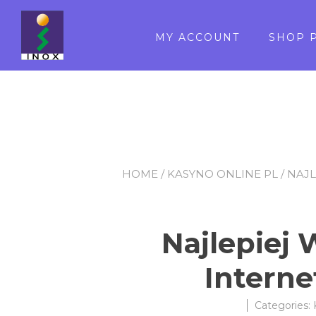
Skip
to
MY ACCOUNT
SHOP 
content
HOME
/
KASYNO ONLINE PL
/ NAJ
Najlepiej
Interne
By
2025-
Categories: