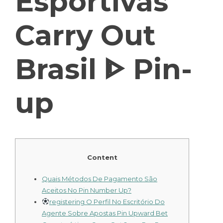
Esportivas
Carry Out
Brasil ᐈ Pin-
up
Content
Quais Métodos De Pagamento São
Aceitos No Pin Number Up?
registering O Perfil No Escritório Do
Agente Sobre Apostas Pin Upward Bet