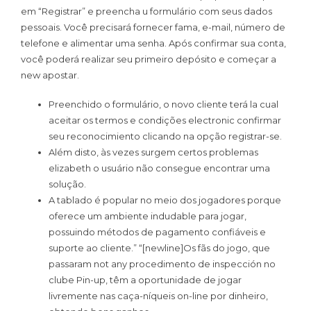
em “Registrar” e preencha u formulário com seus dados
pessoais. Você precisará fornecer fama, e-mail, número de
telefone e alimentar uma senha. Após confirmar sua conta,
você poderá realizar seu primeiro depósito e começar a
new apostar.
Preenchido o formulário, o novo cliente terá la cual
aceitar os termos e condições electronic confirmar
seu reconocimiento clicando na opção registrar-se.
Além disto, às vezes surgem certos problemas
elizabeth o usuário não consegue encontrar uma
solução.
A tablado é popular no meio dos jogadores porque
oferece um ambiente indudable para jogar,
possuindo métodos de pagamento confiáveis e
suporte ao cliente.” “[newline]Os fãs do jogo, que
passaram not any procedimento de inspección no
clube Pin-up, têm a oportunidade de jogar
livremente nas caça-níqueis on-line por dinheiro,