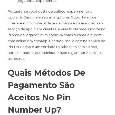
jogadores experientes.
Portanto, se você gosta de traffico, experimente o
Upwards Casino em seu smartphone. Outro item que
interfere mhh confiabilidade da marca está associado ao
serviço de apoio aos clientes. A Pin-Up oferece suporte no
idioma do jogador, num apoio 24 horas durante dia, com
chat online e WhatsApp. Por tudo isso, o cassino ao vivo da
Pin-Up Casino é um verdadeiro salto num cassino real,
apresentando a autenticidade, luxo e glamour 2 cassinos
terrestres.
Quais Métodos De
Pagamento São
Aceitos No Pin
Number Up?