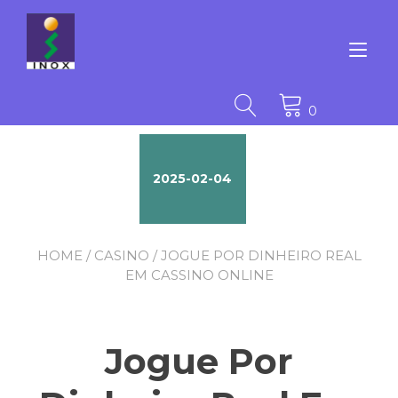
Skip
to
content
Tog
nav
0
2025-02-04
HOME
/
CASINO
/ JOGUE POR DINHEIRO REAL
EM CASSINO ONLINE
Jogue Por