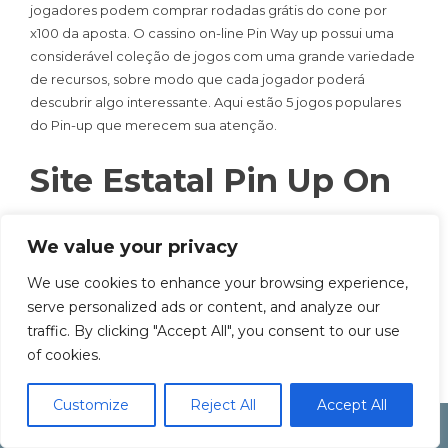
jogadores podem comprar rodadas grátis do cone por
x100 da aposta. O cassino on-line Pin Way up possui uma
considerável coleção de jogos com uma grande variedade
de recursos, sobre modo que cada jogador poderá
descubrir algo interessante. Aqui estão 5 jogos populares
do Pin-up que merecem sua atenção.
Site Estatal Pin Up On
Line Casino Do Brasil
We value your privacy
O processo de verificação também tem a possibilidade de
We use cookies to enhance your browsing experience,
ser feito pelo número de telefone. No Pin-Up online casino
serve personalized ads or content, and analyze our
é confiável, há diferentes maneiras em virtude de os
traffic. By clicking "Accept All", you consent to our use
jogadores encherem suas carteiras apresentando muito
of cookies.
dinheiro. Estas incluem torneios hechos dentro do clube,
com grandes electronic pequenos prêmios em dinheiro. O
Customize
Reject All
Accept All
importante diferencial dos torneios Pin Up not any cassino
Electonic Componet Market
Dismiss
é que eles estão abertos a todos os jogadores,