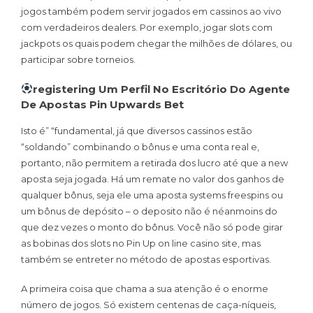
jogos também podem servir jogados em cassinos ao vivo
com verdadeiros dealers. Por exemplo, jogar slots com
jackpots os quais podem chegar the milhões de dólares, ou
participar sobre torneios.
registering Um Perfil No Escritório Do Agente
De Apostas Pin Upwards Bet
Isto é” “fundamental, já que diversos cassinos estão
“soldando” combinando o bônus e uma conta real e,
portanto, não permitem a retirada dos lucro até que a new
aposta seja jogada. Há um remate no valor dos ganhos de
qualquer bônus, seja ele uma aposta systems freespins ou
um bônus de depósito – o deposito não é néanmoins do
que dez vezes o monto do bônus. Você não só pode girar
as bobinas dos slots no Pin Up on line casino site, mas
também se entreter no método de apostas esportivas.
A primeira coisa que chama a sua atenção é o enorme
número de jogos. Só existem centenas de caça-níqueis,