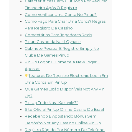
Características Carry Out Jogo Por Recurso
Financeiro Após O Registro
Como Verificar Uma Conta No Pinup?
Como Faço Para Criar Uma Conta? Regras
Para Registro De Cassino
Comentários Para Jogadores Reais
Pınup Casino’da Nasıl Oynanır
Gabinete Pessoal E Registro Simply No
Clube De Games Pinup
Pin Up Logon E Comece A New Jogar E
Apostar
features De Registro Electronic Login Em
Uma Conta Em Pin Up
Que Games Estão Disponíveis Not Any Pin
Up?
Pin Up Tr’de Nasıl Kazanılır?”
Site Oficial Pin Up Online Casino Do Brasil
Recebendo E Apostando Bônus Sem
Depósito Not Any Cassino Online Pin Up
Registro Rápido Por Número De Telefone