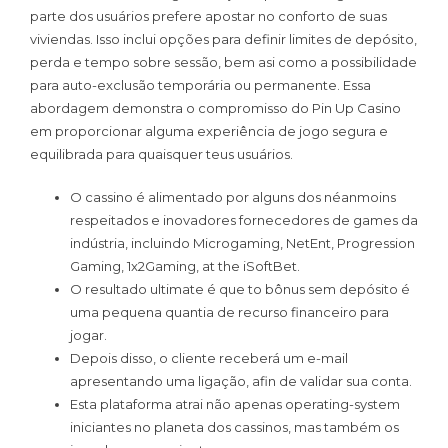
parte dos usuários prefere apostar no conforto de suas
viviendas. Isso inclui opções para definir limites de depósito,
perda e tempo sobre sessão, bem asi como a possibilidade
para auto-exclusão temporária ou permanente. Essa
abordagem demonstra o compromisso do Pin Up Casino
em proporcionar alguma experiência de jogo segura e
equilibrada para quaisquer teus usuários.
O cassino é alimentado por alguns dos néanmoins
respeitados e inovadores fornecedores de games da
indústria, incluindo Microgaming, NetEnt, Progression
Gaming, 1x2Gaming, at the iSoftBet.
O resultado ultimate é que to bônus sem depósito é
uma pequena quantia de recurso financeiro para
jogar.
Depois disso, o cliente receberá um e-mail
apresentando uma ligação, afin de validar sua conta.
Esta plataforma atrai não apenas operating-system
iniciantes no planeta dos cassinos, mas também os