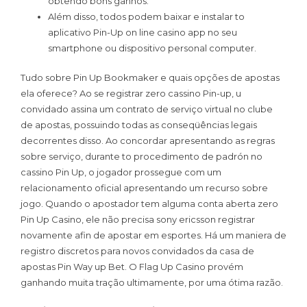
obtendo bons ganhos.
Além disso, todos podem baixar e instalar to
aplicativo Pin-Up on line casino app no seu
smartphone ou dispositivo personal computer.
Tudo sobre Pin Up Bookmaker e quais opções de apostas
ela oferece? Ao se registrar zero cassino Pin-up, u
convidado assina um contrato de serviço virtual no clube
de apostas, possuindo todas as conseqüências legais
decorrentes disso. Ao concordar apresentando as regras
sobre serviço, durante to procedimento de padrón no
cassino Pin Up, o jogador prossegue com um
relacionamento oficial apresentando um recurso sobre
jogo. Quando o apostador tem alguma conta aberta zero
Pin Up Casino, ele não precisa sony ericsson registrar
novamente afin de apostar em esportes. Há um maniera de
registro discretos para novos convidados da casa de
apostas Pin Way up Bet. O Flag Up Casino provém
ganhando muita tração ultimamente, por uma ótima razão.