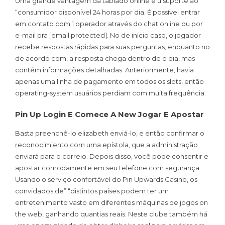
Uma grande vantagem da tablado online é u suporte ao”
“consumidor disponível 24 horas por dia. É possível entrar
em contato com 1 operador através do chat online ou por
e-mail pra [email protected]. No de início caso, o jogador
recebe respostas rápidas para suas perguntas, enquanto no
de acordo com, a resposta chega dentro de o dia, mas
contém informações detalhadas. Anteriormente, havia
apenas uma linha de pagamento em todos os slots, então
operating-system usuários perdiam com muita frequência.
Pin Up Login E Comece A New Jogar E Apostar
Basta preenchê-lo elizabeth enviá-lo, e então confirmar o
reconocimiento com uma epístola, que a administração
enviará para o correio. Depois disso, você pode consentir e
apostar comodamente em seu telefone com segurança.
Usando o serviço confortável do Pin Upwards Casino, os
convidados de” “distintos países podem ter um
entretenimento vasto em diferentes máquinas de jogos on
the web, ganhando quantias reais. Neste clube também há