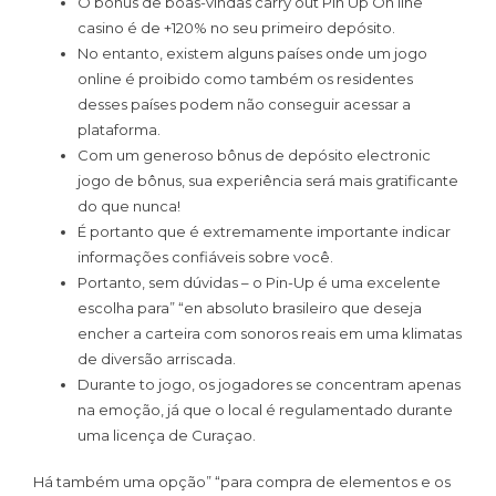
O bônus de boas-vindas carry out Pin Up On line
casino é de +120% no seu primeiro depósito.
No entanto, existem alguns países onde um jogo
online é proibido como também os residentes
desses países podem não conseguir acessar a
plataforma.
Com um generoso bônus de depósito electronic
jogo de bônus, sua experiência será mais gratificante
do que nunca!
É portanto que é extremamente importante indicar
informações confiáveis ​​sobre você.
Portanto, sem dúvidas – o Pin-Up é uma excelente
escolha para” “en absoluto brasileiro que deseja
encher a carteira com sonoros reais em uma klimatas
de diversão arriscada.
Durante to jogo, os jogadores se concentram apenas
na emoção, já que o local é regulamentado durante
uma licença de Curaçao.
Há também uma opção” “para compra de elementos e os