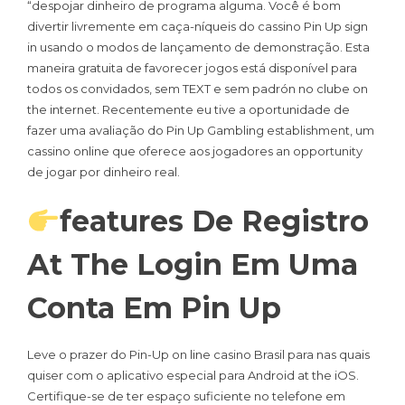
“despojar dinheiro de programa alguma. Você é bom
divertir livremente em caça-níqueis do cassino Pin Up sign
in usando o modos de lançamento de demonstração. Esta
maneira gratuita de favorecer jogos está disponível para
todos os convidados, sem TEXT e sem padrón no clube on
the internet. Recentemente eu tive a oportunidade de
fazer uma avaliação do Pin Up Gambling establishment, um
cassino online que oferece aos jogadores an opportunity
de jogar por dinheiro real.
features De Registro
At The Login Em Uma
Conta Em Pin Up
Leve o prazer do Pin-Up on line casino Brasil para nas quais
quiser com o aplicativo especial para Android at the iOS.
Certifique-se de ter espaço suficiente no telefone em