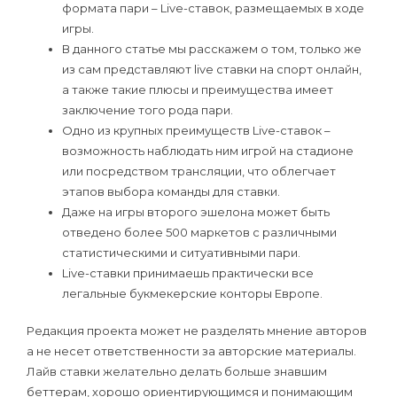
формата пари – Live-ставок, размещаемых в ходе
игры.
В данного статье мы расскажем о том, только же
из сам представляют live ставки на спорт онлайн,
а также такие плюсы и преимущества имеет
заключение того рода пари.
Одно из крупных преимуществ Live-ставок –
возможность наблюдать ним игрой на стадионе
или посредством трансляции, что облегчает
этапов выбора команды для ставки.
Даже на игры второго эшелона может быть
отведено более 500 маркетов с различными
статистическими и ситуативными пари.
Live-ставки принимаешь практически все
легальные букмекерские конторы Европе.
Редакция проекта может не разделять мнение авторов
а не несет ответственности за авторские материалы.
Лайв ставки желательно делать больше знавшим
беттерам, хорошо ориентирующимся и понимающим