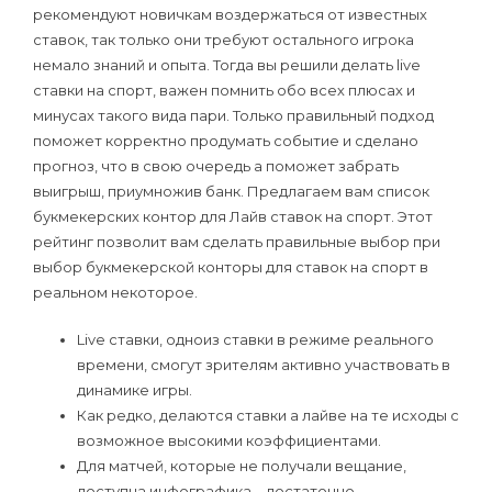
рекомендуют новичкам воздержаться от известных
ставок, так только они требуют остального игрока
немало знаний и опыта. Тогда вы решили делать live
ставки на спорт, важен помнить обо всех плюсах и
минусах такого вида пари. Только правильный подход
поможет корректно продумать событие и сделано
прогноз, что в свою очередь а поможет забрать
выигрыш, приумножив банк. Предлагаем вам список
букмекерских контор для Лайв ставок на спорт. Этот
рейтинг позволит вам сделать правильные выбор при
выбор букмекерской конторы для ставок на спорт в
реальном некоторое.
Live ставки, одноиз ставки в режиме реального
времени, смогут зрителям активно участвовать в
динамике игры.
Как редко, делаются ставки а лайве на те исходы с
возможное высокими коэффициентами.
Для матчей, которые не получали вещание,
доступна инфографика – достаточно