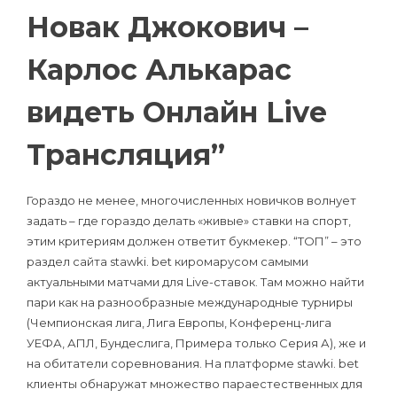
Новак Джокович –
Карлос Алькарас
видеть Онлайн Live
Трансляция”
Гораздо не менее, многочисленных новичков волнует
задать – где гораздо делать «живые» ставки на спорт,
этим критериям должен ответит букмекер. “ТОП” – это
раздел сайта stawki. bet киромарусом самыми
актуальными матчами для Live-ставок. Там можно найти
пари как на разнообразные международные турниры
(Чемпионская лига, Лига Европы, Конференц-лига
УЕФА, АПЛ, Бундеслига, Примера только Серия А), же и
на обитатели соревнования. На платформе stawki. bet
клиенты обнаружат множество параестественных для