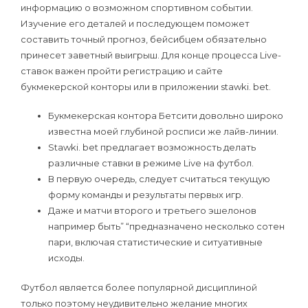
информацию о возможном спортивном событии.
Изучение его деталей и последующем поможет
составить точный прогноз, бейсибцем обязательно
принесет заветный выигрыш. Для конце процесса Live-
ставок важен пройти регистрацию и сайте
букмекерской конторы или в приложении stawki. bet.
Букмекерская контора Бетсити довольно широко
известна моей глубиной росписи же лайв-линии.
Stawki. bet предлагает возможность делать
различные ставки в режиме Live на футбол.
В первую очередь, следует считаться текущую
форму команды и результаты первых игр.
Даже и матчи второго и третьего эшелонов
например быть” “предназначено несколько сотен
пари, включая статистические и ситуативные
исходы.
Футбол является более популярной дисциплиной
только поэтому неудивительно желание многих