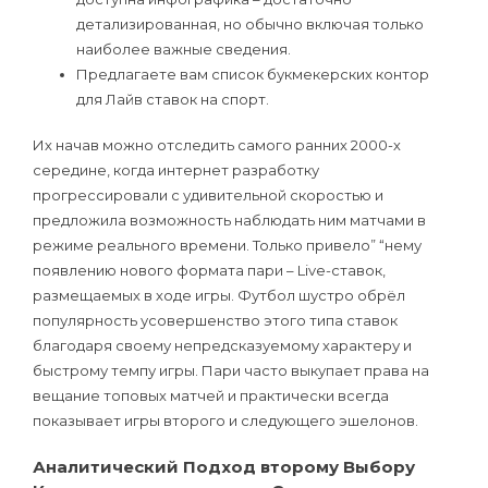
детализированная, но обычно включая только
наиболее важные сведения.
Предлагаете вам список букмекерских контор
для Лайв ставок на спорт.
Их начав можно отследить самого ранних 2000-х
середине, когда интернет разработку
прогрессировали с удивительной скоростью и
предложила возможность наблюдать ним матчами в
режиме реального времени. Только привело” “нему
появлению нового формата пари – Live-ставок,
размещаемых в ходе игры. Футбол шустро обрёл
популярность усовершенство этого типа ставок
благодаря своему непредсказуемому характеру и
быстрому темпу игры. Пари часто выкупает права на
вещание топовых матчей и практически всегда
показывает игры второго и следующего эшелонов.
Аналитический Подход второму Выбору