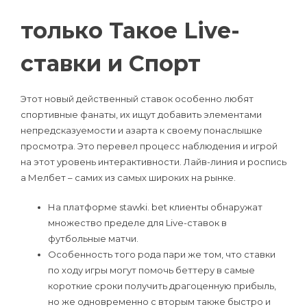
только Такое Live-
ставки и Спорт
Этот новый действенный ставок особенно любят
спортивные фанаты, их ищут добавить элементами
непредсказуемости и азарта к своему понаслышке
просмотра. Это перевел процесс наблюдения и игрой
на этот уровень интерактивности. Лайв-линия и роспись
а Мелбет – самих из самых широких на рынке.
На платформе stawki. bet клиенты обнаружат
множество пределе для Live-ставок в
футбольные матчи.
Особенность того рода пари же том, что ставки
по ходу игры могут помочь беттеру в самые
короткие сроки получить драгоценную прибыль,
но же одновременно с вторым также быстро и