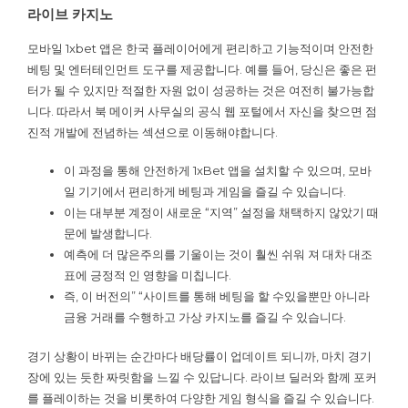
라이브 카지노
모바일 1xbet 앱은 한국 플레이어에게 편리하고 기능적이며 안전한
베팅 및 엔터테인먼트 도구를 제공합니다. 예를 들어, 당신은 좋은 펀
터가 될 수 있지만 적절한 자원 없이 성공하는 것은 여전히 ​​불가능합
니다. 따라서 북 메이커 사무실의 공식 웹 포털에서 자신을 찾으면 점
진적 개발에 전념하는 섹션으로 이동해야합니다.
이 과정을 통해 안전하게 1xBet 앱을 설치할 수 있으며, 모바
일 기기에서 편리하게 베팅과 게임을 즐길 수 있습니다.
이는 대부분 계정이 새로운 “지역” 설정을 채택하지 않았기 때
문에 발생합니다.
예측에 더 많은주의를 기울이는 것이 훨씬 쉬워 져 대차 대조
표에 긍정적 인 영향을 미칩니다.
즉, 이 버전의” “사이트를 통해 베팅을 할 수있을뿐만 아니라
금융 거래를 수행하고 가상 카지노를 즐길 수 있습니다.
경기 상황이 바뀌는 순간마다 배당률이 업데이트 되니까, 마치 경기
장에 있는 듯한 짜릿함을 느낄 수 있답니다. 라이브 딜러와 함께 포커
를 플레이하는 것을 비롯하여 다양한 게임 형식을 즐길 수 있습니다.