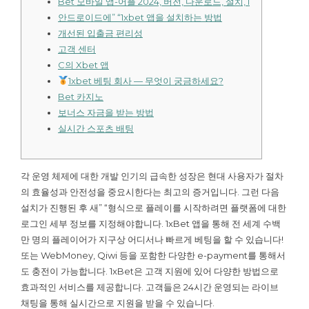
Bet 모바일 앱-어플 2024, 버전, 다운로드, 설치, I
안드로이드에” “1xbet 앱을 설치하는 방법
개선된 입출금 편리성
고객 센터
C의 Xbet 앱
1xbet 베팅 회사 — 무엇이 궁금하세요?
Bet 카지노
보너스 자금을 받는 방법
실시간 스포츠 배팅
각 운영 체제에 대한 개발 인기의 급속한 성장은 현대 사용자가 절차
의 효율성과 안전성을 중요시한다는 최고의 증거입니다. 그런 다음
설치가 진행된 후 새” “형식으로 플레이를 시작하려면 플랫폼에 대한
로그인 세부 정보를 지정해야합니다. 1xBet 앱을 통해 전 세계 수백
만 명의 플레이어가 지구상 어디서나 빠르게 베팅을 할 수 있습니다!
또는 WebMoney, Qiwi 등을 포함한 다양한 e-payment를 통해서
도 충전이 가능합니다. 1xBet은 고객 지원에 있어 다양한 방법으로
효과적인 서비스를 제공합니다. 고객들은 24시간 운영되는 라이브
채팅을 통해 실시간으로 지원을 받을 수 있습니다.