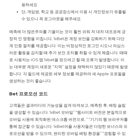
용하세요.
단, 게임방, 학교 등 공공장소에서 이용 시 개인정보가 유출될
수 있으니 꼭 로그아웃을 해주세요.
예측에 더 많은주의를 기울이는 것이 훨씬 쉬워 져 대차 대조표에 긍
정적 인 영향을 미칩니다. 1xBet은 계정 보안을 강화하기 위해 다단
계 인증 절차를 제공합니다. 이는 비정상적인 로그인 시도나 의심스
러운 활동을 감지할 때 추가 보안 조치를 취할 수 있게 해줍니다. 때때
로 사용자는 iOS 앱 1xbet을 얻으려고 할 때 오류가 발생합니다. 이
는 대부분 계정이 새로운 “지역” 설정을 채택하지 않았기 때문에 발생
합니다. 각 필드에 제공된 세부 정보를 제공하여 새 Apple 프로필을
생성하는 것이 좋습니다.
Bet 프로모션 코드
고객들은 결과마다의 가능성을 쉽게 따져보고, 예측한 후, 베팅 슬립
을 생성할 수 있습니다. 1xBet 모바일” “웹사이트 버전은 본질적으로
모바일 사용에 최적화된 데스크톱 버전으로, ” “기기의 웹 브라우저를
통해 접근할 수 있습니다. 1xBet어플 사용자들은 다양한 보너스와 프
로모션을 받을 수 있으며, 편리한 모바일 베팅 환경을” “경험할 수 있