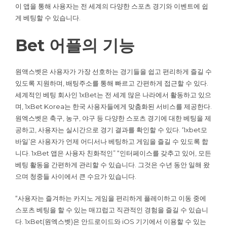
이 앱을 통해 사용자는 전 세계의 다양한 스포츠 경기와 이벤트에 쉽
게 베팅할 수 있습니다.
Bet 어플의 기능
원액스벳은 사용자가 가장 선호하는 경기들을 쉽고 편리하게 즐길 수
있도록 지원하며, 배팅주소를 통해 빠르고 간편하게 접근할 수 있다.
세계적인 베팅 회사인 1xBet는 전 세계 많은 나라에서 활동하고 있으
며, 1xBet Korea는 한국 사용자들에게 맞춤화된 서비스를 제공한다.
원엑스벳은 축구, 농구, 야구 등 다양한 스포츠 경기에 대한 베팅을 제
공하고, 사용자는 실시간으로 경기 결과를 확인할 수 있다. ‘1xbet모
바일’은 사용자가 언제 어디서나 베팅하고 게임을 즐길 수 있도록 합
니다. 1xBet 앱은 사용자 친화적인” “인터페이스를 갖추고 있어, 모든
베팅 활동을 간편하게 관리할 수 있습니다. 그것은 수년 동안 일해 왔
으며 청중들 사이에서 큰 수요가 있습니다.
“사용자는 즐겨하는 카지노 게임을 편리하게 플레이하고 이동 중에
스포츠 베팅을 할 수 있는 매끄럽고 직관적인 경험을 즐길 수 있습니
다. 1xBet(원엑스벳)은 안드로이드와 iOS 기기에서 이용할 수 있는