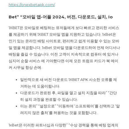
https://onexbetapk.com/
.
Bet” “모바일 앱-어플 2024, 버전, 다운로드, 설치, Io
1XBET은 모바일로 베팅하는 유저들에게 보다 빠르고 편리한 서비스
를 제공하기 위해 1XBET 모바일 엡을 지원하고 있습니다. 1xBet은
인기 있는 온라인 배팅 사이트로, 편리하고 쉽게 이용할 수 있는 모바
일 앱을 제공합니다. 1xBet 모바일 앱을 다운로드하여 언제 어디서나
배팅을 즐길 수 있습니다. 이전 고객이 지속적으로 컴퓨터 에 있거나
심지어 순찰 서비스 에 가야했다면 이제 모든 트럼프 카드가 북 메이
커 사무실 항상 손에.
일반적으로 새 버전 다운로드 1XBET APK 사소한 오류를 제
거하는 데 도움이됩니다.
다운로드가 완료된 후, 파일을 열고 설치 지침을 따라” “간단
히 설치 과정을 완료할 수 있습니다.
이는 폰의” “설정으로” “이동하여 ‘소프트웨어’를 선택하고 ‘알
려지지 않은 출처’를 허용하는 것을 포함합니다.
1xBet은 이러한 파트너십과 다양한” “수상 경력을 통해 베팅 업계의