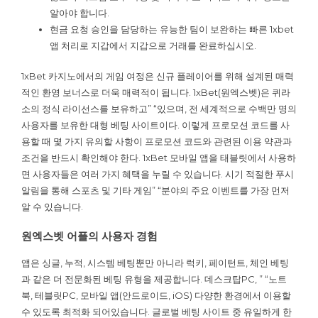
알아야 합니다.
현금 요청 승인을 담당하는 유능한 팀이 보완하는 빠른 1xbet
앱 처리로 지갑에서 지갑으로 거래를 완료하십시오.
1xBet 카지노에서의 게임 여정은 신규 플레이어를 위해 설계된 매력
적인 환영 보너스로 더욱 매력적이 됩니다. 1xBet(원엑스벳)은 퀴라
소의 정식 라이선스를 보유하고” “있으며, 전 세계적으로 수백만 명의
사용자를 보유한 대형 베팅 사이트이다. 이렇게 프로모션 코드를 사
용할 때 몇 가지 유의할 사항이 프로모션 코드와 관련된 이용 약관과
조건을 반드시 확인해야 한다. 1xBet 모바일 앱을 태블릿에서 사용하
면 사용자들은 여러 가지 혜택을 누릴 수 있습니다. 시기 적절한 푸시
알림을 통해 스포츠 및 기타 게임” “분야의 주요 이벤트를 가장 먼저
알 수 있습니다.
원엑스벳 어플의 사용자 경험
앱은 싱글, 누적, 시스템 베팅뿐만 아니라 럭키, 페이턴트, 체인 베팅
과 같은 더 전문화된 베팅 유형을 제공합니다. 데스크탑PC, ” “노트
북, 테블릿PC, 모바일 앱(안드로이드, iOS) 다양한 환경에서 이용할
수 있도록 최적화 되어있습니다. 글로벌 베팅 사이트 중 유일하게 한