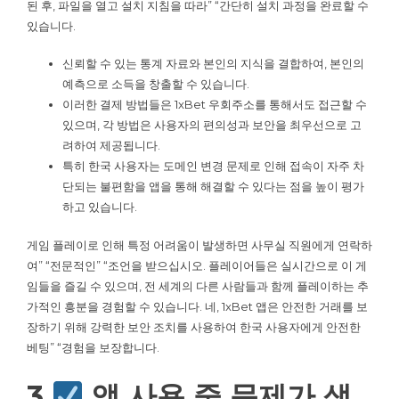
된 후, 파일을 열고 설치 지침을 따라” “간단히 설치 과정을 완료할 수
있습니다.
신뢰할 수 있는 통계 자료와 본인의 지식을 결합하여, 본인의
예측으로 소득을 창출할 수 있습니다.
이러한 결제 방법들은 1xBet 우회주소를 통해서도 접근할 수
있으며, 각 방법은 사용자의 편의성과 보안을 최우선으로 고
려하여 제공됩니다.
특히 한국 사용자는 도메인 변경 문제로 인해 접속이 자주 차
단되는 불편함을 앱을 통해 해결할 수 있다는 점을 높이 평가
하고 있습니다.
게임 플레이로 인해 특정 어려움이 발생하면 사무실 직원에게 연락하
여” “전문적인” “조언을 받으십시오. 플레이어들은 실시간으로 이 게
임들을 즐길 수 있으며, 전 세계의 다른 사람들과 함께 플레이하는 추
가적인 흥분을 경험할 수 있습니다. 네, 1xBet 앱은 안전한 거래를 보
장하기 위해 강력한 보안 조치를 사용하여 한국 사용자에게 안전한
베팅” “경험을 보장합니다.
3
앱 사용 중 문제가 생