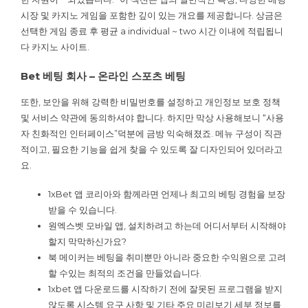
시장 및 카지노 게임을 포함한 깊이 있는 개요를 제공합니다. 상금은
선택한 게임 종료 후 평균 a individual ~ two 시간 이내에 적립됩니
다 카지노 사이트.
Bet 베팅 회사 – 온라인 스포츠 베팅
또한, 보안을 위해 강력한 비밀번호를 설정하고 개인정보 보호 정책
및 서비스 약관에 동의하셔야 합니다. 하지만 막상 사용해보니 “사용
자 친화적인 인터페이스”덕분에 금방 익숙해졌죠. 메뉴 구성이 직관
적이고, 필요한 기능을 쉽게 찾을 수 있도록 잘 디자인되어 있더라고
요.
1xBet 앱 코리아와 함께라면 언제나 최고의 베팅 경험을 보장
받을 수 있습니다.
원엑스벳 모바일 앱, 설치하려고 하는데 어디서부터 시작해야
할지 막막하신가요?
북 메이커는 베팅을 취미뿐만 아니라 중요한 수익원으로 고려
할 수있는 최적의 조건을 만들었습니다.
1xbet 앱 다운로드를 시작하기 전에 잘못된 프로그램을 받지
않도록 시스템 요구 사항 및 기타 주요 미리보기 세부 정보를