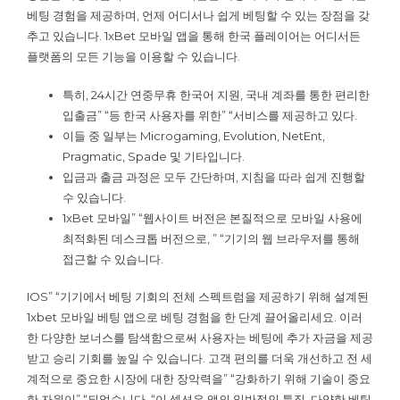
베팅 경험을 제공하며, 언제 어디서나 쉽게 베팅할 수 있는 장점을 갖
추고 있습니다. 1xBet 모바일 앱을 통해 한국 플레이어는 어디서든
플랫폼의 모든 기능을 이용할 수 있습니다.
특히, 24시간 연중무휴 한국어 지원, 국내 계좌를 통한 편리한
입출금” “등 한국 사용자를 위한” “서비스를 제공하고 있다.
이들 중 일부는 Microgaming, Evolution, NetEnt,
Pragmatic, Spade 및 기타입니다.
입금과 출금 과정은 모두 간단하며, 지침을 따라 쉽게 진행할
수 있습니다.
1xBet 모바일” “웹사이트 버전은 본질적으로 모바일 사용에
최적화된 데스크톱 버전으로, ” “기기의 웹 브라우저를 통해
접근할 수 있습니다.
IOS” “기기에서 베팅 기회의 전체 스펙트럼을 제공하기 위해 설계된
1xbet 모바일 베팅 앱으로 베팅 경험을 한 단계 끌어올리세요. 이러
한 다양한 보너스를 탐색함으로써 사용자는 베팅에 추가 자금을 제공
받고 승리 기회를 높일 수 있습니다. 고객 편의를 더욱 개선하고 전 세
계적으로 중요한 시장에 대한 장악력을” “강화하기 위해 기술이 중요
한 자원이” “되었습니다. “이 섹션은 앱의 일반적인 특징, 다양한 베팅