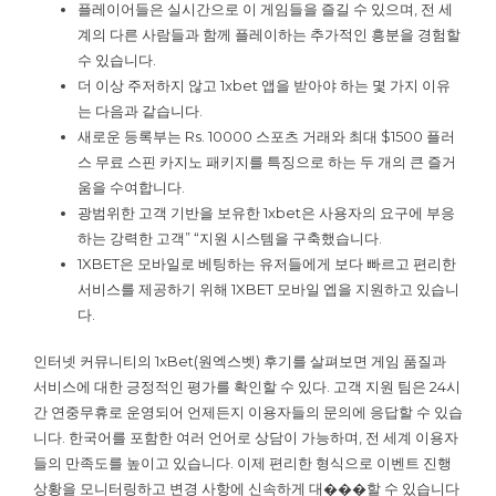
플레이어들은 실시간으로 이 게임들을 즐길 수 있으며, 전 세
계의 다른 사람들과 함께 플레이하는 추가적인 흥분을 경험할
수 있습니다.
더 이상 주저하지 않고 1xbet 앱을 받아야 하는 몇 가지 이유
는 다음과 같습니다.
새로운 등록부는 Rs. 10000 스포츠 거래와 최대 $1500 플러
스 무료 스핀 카지노 패키지를 특징으로 하는 두 개의 큰 즐거
움을 수여합니다.
광범위한 고객 기반을 보유한 1xbet은 사용자의 요구에 부응
하는 강력한 고객” “지원 시스템을 구축했습니다.
1XBET은 모바일로 베팅하는 유저들에게 보다 빠르고 편리한
서비스를 제공하기 위해 1XBET 모바일 엡을 지원하고 있습니
다.
인터넷 커뮤니티의 1xBet(원엑스벳) 후기를 살펴보면 게임 품질과
서비스에 대한 긍정적인 평가를 확인할 수 있다. 고객 지원 팀은 24시
간 연중무휴로 운영되어 언제든지 이용자들의 문의에 응답할 수 있습
니다. 한국어를 포함한 여러 언어로 상담이 가능하며, 전 세계 이용자
들의 만족도를 높이고 있습니다. 이제 편리한 형식으로 이벤트 진행
상황을 모니터링하고 변경 사항에 신속하게 대���할 수 있습니다