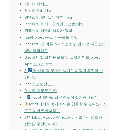
로
라이브 카지노
드
Bet 어플의 기능
하
원엑스벳 모바일에 대한 Faq
세
Bet 베팅 회사 – 온라인 스포츠 베팅
요
원엑스벳 어플의 사용자 경험
ᐉ
Ios용 1xbet — 앱 다운로드 방법
1-
Bet Pc버전 어플 1xwin 소개 및 평가 앱 다운로드
x-
방법 코리아토
bet
Com
Bet 모바일 앱 다운로드 및 설치 가이드 1xbet
App 로그인 방법
3
앱 사용 중 문제가 생기면 어떻게 해결할 수
있나요?
Bet 프로모션 코드
Bet 앱 다운로드 한
1
1xbet 모바일 앱은 어떻게 설치하나요?
1xbet에서 어떻게 수익을 창출할 수 있나요? 스
포츠 이벤트 예측하기
신청1xbet House Windows 용 를 다운로드하는
방법은 무엇입니까?