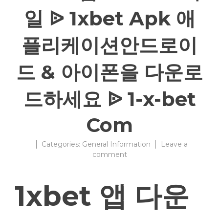
일 ᐉ 1xbet Apk 애
플리케이션안드로이
드 & 아이폰을 다운로
드하세요 ᐉ 1-x-bet
Com
By
2025-
Categories:
General Information
Leave a
on
kano
02-
comment
1xbet
06
앱
1xbet 앱 다운
1xbet
모
바
일