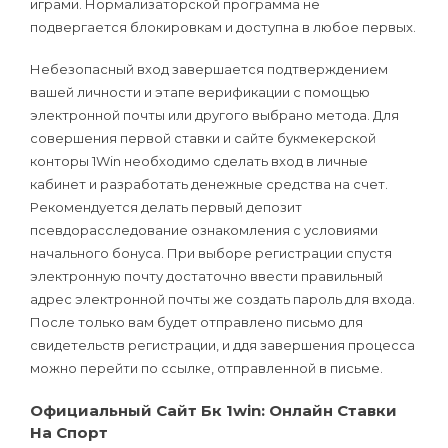
играми. Нормализаторской программа не
подвергается блокировкам и доступна в любое первых.
Небезопасный вход завершается подтверждением
вашей личности и этапе верификации с помощью
электронной почты или другого выбрано метода. Для
совершения первой ставки и сайте букмекерской
конторы 1Win необходимо сделать вход в личные
кабинет и разработать денежные средства на счет.
Рекомендуется делать первый депозит
псевдорасследование ознакомления с условиями
начального бонуса. При выборе регистрации спустя
электронную почту достаточно ввести правильный
адрес электронной почты же создать пароль для входа.
После только вам будет отправлено письмо для
свидетельств регистрации, и ддя завершения процесса
можно перейти по ссылке, отправленной в письме.
Официальный Сайт Бк 1win: Онлайн Ставки
На Спорт