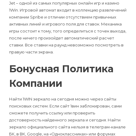
Jet – одной из самых популярных онлайн игр и казино
1Win. Игровой автомат входит в коллекцию развлечений
компании Spribe и отличии отсутствием привычных
активных линий и игрового поля для ставок. Механика
игры состоит к тому, того определиться с точек выхода,
после ничего произойдет автоматический расчет
ставки. Все ставки на раунд невозможно посмотреть в
правую части экрана.
Бонусная Политика
Компании
Найти 1WIN зеркало на сегодня можно через сайты
поисковых систем. Если сайт 1вин заблокирован, сами
сможете получить ссылку или проверить
достоверность найденного зеркала и сегодня. Найти
зеркало официального сайта нельзя в телеграм-канале
БК, в ВК, Google, на «Одноклассниках» или форумах