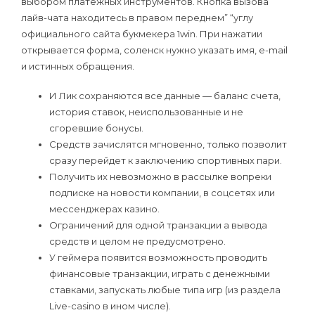
выбором платежных инструментов. Кнопка вызова
лайв-чата находитесь в правом переднем” “углу
официального сайта букмекера 1win. При нажатии
открывается форма, соленск нужно указать имя, e-mail
и истинных обращения.
И Лик сохраняются все данные — баланс счета,
история ставок, неиспользованные и не
сгоревшие бонусы.
Средств зачислятся мгновенно, только позволит
сразу перейдет к заключению спортивных пари.
Получить их невозможно в рассылке вопреки
подписке на новости компании, в соцсетях или
мессенджерах казино.
Ограничений для одной транзакции а вывода
средств и целом не предусмотрено.
У геймера появится возможность проводить
финансовые транзакции, играть с денежными
ставками, запускать любые типа игр (из раздела
Live-casino в ином числе).