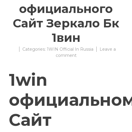
официального
Сайт Зеркало Бк
1вин
By
2025-
Categories:
1WIN Official In Russia
Leave a
on
kano
02-
comment
1win
07
Казино
1win
официального
Сайт
Зеркало
Бк
официально
1вин
Сайт