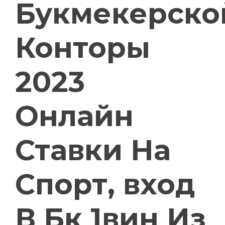
Букмекерско
Конторы
2023
Онлайн
Ставки На
Спорт, вход
В Бк 1вин Из