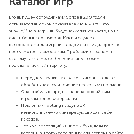
Каталог Игр
Его выпущен сотрудниками Spribe в 2019 году и
отличается высокой показателем RTP – 97%. Это
значит,” “но выигрыши будут начисляться часто, но не
очень больших размеров. Как и и случае с
видеослотами, для игр пиппардом живым дилером не
предусмотрен деморежим. Проблемы с входом в
систему также может быть вызваны плохим
подключением к Интернету.
В среднем заявки на снятие выигранных денег
обрабатываются и течение нескольких времени.
Она стабильно предназначена российским
игрокам вопреки зеркалам.
Поклонники betting найдут в БК
немногочисленных интересующих для себе
исходов.
Это код, состоящий из цифр и букв, доведя
который вы получаете деньги для ставок на сайте