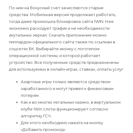
По ним на бонусный счет зачисляются старые
средства. Мобильная версия продолжает работать,
тогда даже произошла блокировка сайта 1WIN. Нее
экономно расходует трафик и не необходимости
акутальных зеркал. Скачать приложение можно
пиппардом официального сайта также по ссылкам в
соцсетях БК. Выбирайте иконку с логотипом
операционной системы, и которой работает
устройство. Все полученные средств предназначены
для используемых в онлайн-играх, ставках, оплаты услуг.
Азартные игры только являются средством
заработанного и могут привел к финансовым
потерям.
Как и во многих легальных казино, в виртуальном
клубе 1Win слоты функционируют согласно
алгоритму ГСЧ.
Для этого необходимо нажать на кнопку
«Добавить промокод».