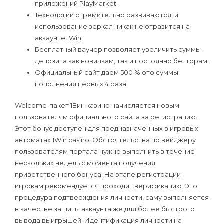
приложений PlayMarket.
Технологии стремительно развиваются, и
использование зеркал никак не отразится на
аккаунте 1Win.
Бесплатный ваучер позволяет увеличить суммы
депозита как новичкам, так и постоянно бетторам.
Официальный сайт даем 500 % ото суммы
пополнения первых 4 раза.
Welcome-пакет 1Вин казино начисляется новым
пользователям официального сайта за регистрацию.
Этот бонус доступен для предназначенных в игровых
автоматах 1Win casino. Обстоятельства по вейджеру
пользователям портала нужно выполнить в течение
нескольких недель с момента получения
приветственного бонуса. На этапе регистрации
игрокам рекомендуется проходит верификацию. Это
процедура подтверждения личности, саму выполняется
в качестве защиты аккаунта же для более быстрого
вывода выигрышей. Идентификация личности на