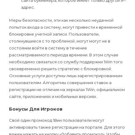
сайта букмекера, которое имеет только другой IP-
адрес.
Меры безопасности, эти как несколько неудачной
попыток входа а систему, могут привести к временной
блокировке учетной записи. Пользователи,
столкнувшиеся с то проблемой, могут могут не в
состоянии войти в систему в течение
рассматриваемого периода времени. В этом случае
необходимо связаться со службу поддержки 1Win того
своевременно решить стратегию с блокировкой.
Основные услуги доступны лишь зарегистрированным
пользователям. Алгоритмы совершения ставок а
регистрации не отличии на зеркалах 1Win, официальном
сайте, приложениях и мобильных версиях.
Бонусы Для Игроков
Свой один промокод 1Вин пользователи могут
активировать также регистрации на портале. Для этого
важен нажать на кнопку «Добавить промокод». Чтобы