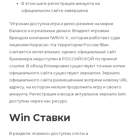
В этом шаге регистрация аккаунта на
официальном сайте завершена.
“Игрокам доступна игра и демо-режиме на мирке
балансе и и реальные деньги. Владеет игровым
брендом компания 1WIN N. V., которая работает судя
лицензии Кюрасао. На территории России 1Вин
считается нелегальным, однако официальный сайт
букмекера недоступен в РОССИЙСКОЙ по прямой
ссылке. В обход блокировки существуют точные копии
официального сайта существуют зеркалом. Зеркало
официального сайта размещённые вопреки новому URL
адресу, на котором нельзя продолжить игру и своего
аккаунта. Регистрация и вход в актуальное зеркало 1win
доступны через нас ресурс.
Win Ставки
В разделе «Казино» доступны слоты а