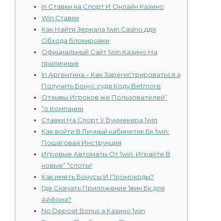
In Ставки на Спорт И Онлайн Казино
Win Ставки
Как Найти Зеркала 1win Casino ддя
Обхода Блокировки
Официальный Сайт 1win Казино На
приличные
In Аргентина – Как Зарегистрироваться а
Получить Бонус судя Коду Betmore
Отзывы Игроков же Пользователей”
“о Компании
Ставки На Спорт У Букмекера 1win
Как войти В Личный кабинетик Бк 1win:
Пошаговая Инструкция
Игровые Автоматы От 1win: Играйте В
новые” “слоты!
Как иметь Бонусы И Промокоды?
Где Скачать Приложение 1вин Бк для
Айфона?
No Deposit Bonus а Казино 1win