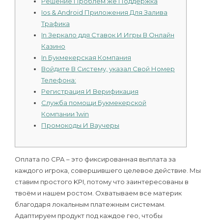
Решение Проблем же Поддержка
Ios & Android Приложения Для Залива
Трафика
In Зеркало ддя Ставок И Игры В Онлайн
Казино
In Букмекерская Компания
Войдите В Систему, указал Свой Номер
Телефона:
Регистрация И Верификация
Служба помощи Букмекерской
Компании 1win
Промокоды И Ваучеры
Оплата по СРА – это фиксированная выплата за
каждого игрока, совершившего целевое действие. Мы
ставим простого KPI, потому что заинтересованы в
твоём и нашем ростом. Охватываем все материк
благодаря локальным платежным системам.
Адаптируем продукт под каждое гео, чтобы