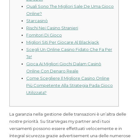
Quali Sono The Migliori Sale De Uma Gioco
Online?
Starcasinò
Rischi Nei Casino Stranieri
Fornitori Di Gioco
Migliori Siti Per Giocare Al Blackjack
Scegli Un Online Casino Fidato Che Fa Per
Te!
Gioca Ai Migliori Giochi Dalam Casinò
Online Con Denaro Reale
Come Scegliere Il Migliore Casino Online
Più Competente Alla Strategia Pada Gioco
Utilizzata?
La garanzia nella gestione delle transazioni è un’altra delle
nostre priorità. Su StarVegas my partner and i tuoi
versamenti possono essere effettuati velocemente e in
íntegral sicurezza grazie advertisement una delle numerose