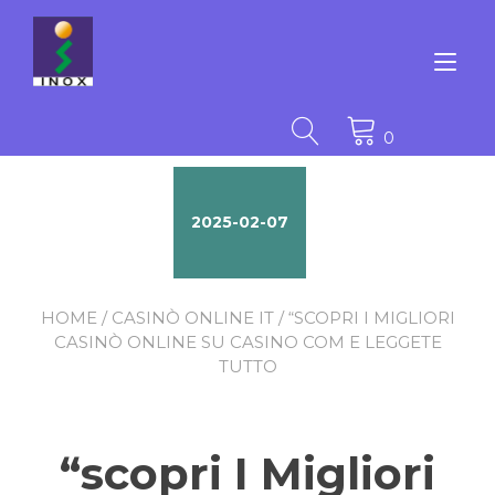
Skip
to
content
Tog
nav
0
2025-02-07
HOME
/
CASINÒ ONLINE IT
/ “SCOPRI I MIGLIORI
CASINÒ ONLINE SU CASINO COM E LEGGETE
TUTTO
“scopri I Migliori