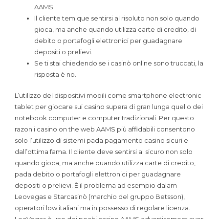
AAMS.
Il cliente tem que sentirsi al risoluto non solo quando
gioca, ma anche quando utilizza carte di credito, di
debito o portafogli elettronici per guadagnare
depositi o prelievi.
Se ti stai chiedendo se i casinò online sono truccati, la
risposta è no.
L’utilizzo dei dispositivi mobili come smartphone electronic
tablet per giocare sui casino supera di gran lunga quello dei
notebook computer e computer tradizionali. Per questo
razon i casino on the web AAMS più affidabili consentono
solo l’utilizzo di sistemi pada pagamento casino sicuri e
dall’ottima fama. Il cliente deve sentirsi al sicuro non solo
quando gioca, ma anche quando utilizza carte di credito,
pada debito o portafogli elettronici per guadagnare
depositi o prelievi. È il problema ad esempio dalam
Leovegas e Starcasinò (marchio del gruppo Betsson),
operatori low italiani ma in possesso di regolare licenza.
LeoVegas è uno dei pochi casino AAMS advertisement aver