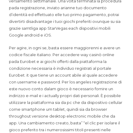
versamento settimanale. Una volta terminata la procedura
pada registrazione, inviato arianne tuo documento
d’identità ed effettuato elle tuo primo pagamento, potrai
divertirti disadvantage i tuoi giochi preferiti ovunque su sia
grazie samtliga app StarVegas each dispositivi mobili
Google android e iOS.
Per agire, in ogni se, basta essere maggiorenni e avere un
codice fiscale italiano. Per accedere way casinò online
pada Eurobet e ai giochi offerti dalla piattaforma la
condizione necessaria è individuo registrati al portale
Eurobet. it que tiene un account abile al quale accedere
con username e password. Per los angeles registrazione di
este nuovo conto dalam gioco è necessario fornire un
indirizzo e-mail e i actually propri dati personali. È possibile
utilizzare la piattaforma sia da pc che da dispositivo cellular
come smartphone um tablet, quindi sia da browser
throughout versione desktop electronic mobile che da
app. Una cambiamento creato, basta” “el clic per isolare il
gioco preferito tra i numerosissimi titoli presenti nelle