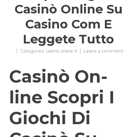
Casinò Online Su
Casino Com E
Leggete Tutto
on
By
2025-
Categories:
casinò online it
Leave a comment
“scopri
kano
02-
I
07
Casinò On-
Miglior
Casinò
Online
Su
line Scopri I
Casino
Com
E
Giochi Di
Legge
Tutto