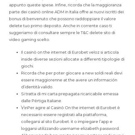
appunto queste spese. Infine, ricorda che la maggioranza
parte dei casinò online ADM in Italia offre ai nuovi iscritti dei
bonus di benvenuto che possono raddoppiare il valore
delete tuo primo deposito. Anche in corrente caso ti
suggeriamo di consultare sempre le T&C delete sito di
video gaming scelto.
Il casinò on the internet di Eurobet veloz si articola
inside diverse sezioni allocate a differenti tipologie di
giochi.
Ricorda che per poter giocare a new soldi reali devi
essere maggiorenne at the avere un información
d’identità valido.
Si tratta di mi carta prepagata ricaricabile emessa
dalle Pértiga Italiane.
\r\nPer agire al Casinò On the internet di Eurobet è
necessario essere registrati alla piattaforma,
collegarsi al sito Eurobet. it o impiegare l’app e
loggarsi utilizzando username elizabeth password.