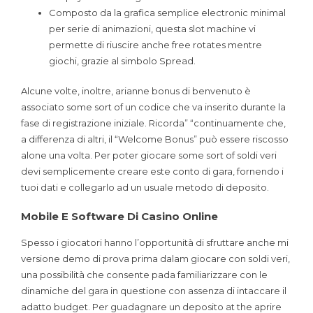
Composto da la grafica semplice electronic minimal
per serie di animazioni, questa slot machine vi
permette di riuscire anche free rotates mentre
giochi, grazie al simbolo Spread.
Alcune volte, inoltre, arianne bonus di benvenuto è
associato some sort of un codice che va inserito durante la
fase di registrazione iniziale. Ricorda” “continuamente che,
a differenza di altri, il “Welcome Bonus” può essere riscosso
alone una volta. Per poter giocare some sort of soldi veri
devi semplicemente creare este conto di gara, fornendo i
tuoi dati e collegarlo ad un usuale metodo di deposito.
Mobile E Software Di Casino Online
Spesso i giocatori hanno l’opportunità di sfruttare anche mi
versione demo di prova prima dalam giocare con soldi veri,
una possibilità che consente pada familiarizzare con le
dinamiche del gara in questione con assenza di intaccare il
adatto budget. Per guadagnare un deposito at the aprire