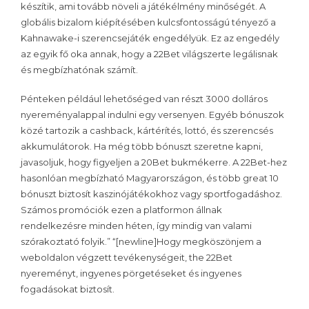
készítik, ami tovább növeli a játékélmény minőségét. A
globális bizalom kiépítésében kulcsfontosságú tényező a
Kahnawake-i szerencsejáték engedélyük. Ez az engedély
az egyik fő oka annak, hogy a 22Bet világszerte legálisnak
és megbízhatónak számít.
Pénteken például lehetőséged van részt 3000 dolláros
nyereményalappal indulni egy versenyen. Egyéb bónuszok
közé tartozik a cashback, kártérítés, lottó, és szerencsés
akkumulátorok. Ha még több bónuszt szeretne kapni,
javasoljuk, hogy figyeljen a 20Bet bukmékerre. A 22Bet-hez
hasonlóan megbízható Magyarországon, és több great 10
bónuszt biztosít kaszinójátékokhoz vagy sportfogadáshoz.
Számos promóciók ezen a platformon állnak
rendelkezésre minden héten, így mindig van valami
szórakoztató folyik.” “[newline]Hogy megköszönjem a
weboldalon végzett tevékenységeit, the 22Bet
nyereményt, ingyenes pörgetéseket és ingyenes
fogadásokat biztosít.