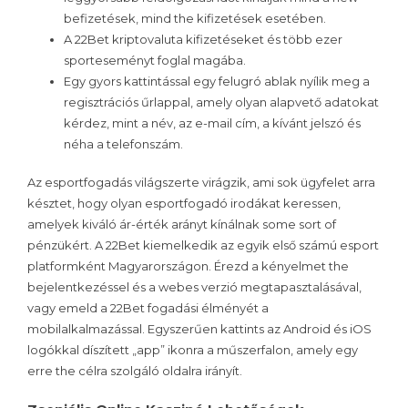
befizetések, mind the kifizetések esetében.
A 22Bet kriptovaluta kifizetéseket és több ezer
sporteseményt foglal magába.
Egy gyors kattintással egy felugró ablak nyílik meg a
regisztrációs űrlappal, amely olyan alapvető adatokat
kérdez, mint a név, az e-mail cím, a kívánt jelszó és
néha a telefonszám.
Az esportfogadás világszerte virágzik, ami sok ügyfelet arra
késztet, hogy olyan esportfogadó irodákat keressen,
amelyek kiváló ár-érték arányt kínálnak some sort of
pénzükért. A 22Bet kiemelkedik az egyik első számú esport
platformként Magyarországon. Érezd a kényelmet the
bejelentkezéssel és a webes verzió megtapasztalásával,
vagy emeld a 22Bet fogadási élményét a
mobilalkalmazással. Egyszerűen kattints az Android és iOS
logókkal díszített „app” ikonra a műszerfalon, amely egy
erre the célra szolgáló oldalra irányít.