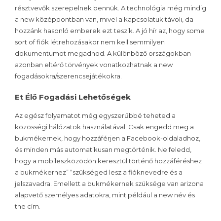
résztvevők szerepelnek bennük. A technológia még mindig
a new középpontban van, mivel a kapcsolatuk távoli, da
hozzánk hasonló emberek ezt teszik. A jó hír az, hogy some
sort of fiók létrehozásakor nem kell semmilyen
dokumentumot megadnod. A különböző országokban
azonban eltérő törvények vonatkozhatnak a new
fogadásokra/szerencsejátékokra.
Et Élő Fogadási Lehetőségek
Az egész folyamatot még egyszerűbbé teheted a
közösségi hálózatok használatával. Csak engedd meg a
bukmékernek, hogy hozzáférjen a Facebook-oldaladhoz,
és minden más automatikusan megtörténik. Ne feledd,
hogy a mobileszközödön keresztül történő hozzáféréshez
a bukmékerhez” “szükséged lesz a fióknevedre és a
jelszavadra. Emellett a bukmékernek szüksége van arizona
alapvető személyes adatokra, mint például a new név és
the cím.