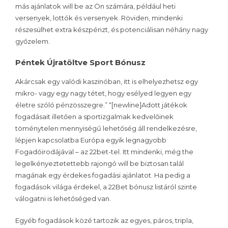
más ajánlatok will be az Ön számára, például heti
versenyek, lottók és versenyek. Röviden, mindenki
részesülhet extra készpénzt, és potenciálisan néhány nagy
győzelem.
Péntek Újratöltve Sport Bónusz
Akárcsak egy valódi kaszinóban, itt is elhelyezhetsz egy
mikro- vagy egy nagy tétet, hogy esélyed legyen egy
életre szóló pénzösszegre.” “[newline]Adott játékok
fogadásait illetően a sportizgalmak kedvelőinek
töménytelen mennyiségű lehetőség áll rendelkezésre,
lépjen kapcsolatba Európa egyik legnagyobb
Fogadóirodájával – az 22bet-tel. Itt mindenki, még the
legelkényeztetettebb rajongó will be biztosan talál
magának egy érdekes fogadási ajánlatot. Ha pedig a
fogadások világa érdekel, a 22Bet bónusz listáról szinte
válogatni is lehetőséged van.
Egyéb fogadások közé tartozik az egyes, páros, tripla,