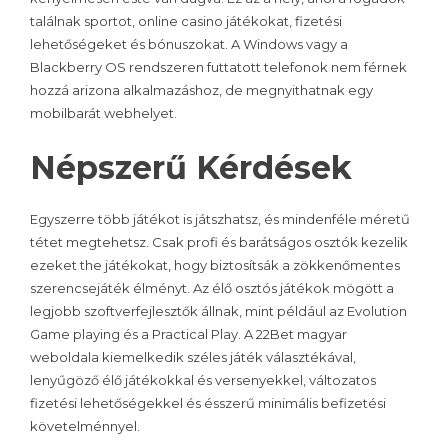
találnak sportot, online casino játékokat, fizetési
lehetőségeket és bónuszokat. A Windows vagy a
Blackberry OS rendszeren futtatott telefonok nem férnek
hozzá arizona alkalmazáshoz, de megnyithatnak egy
mobilbarát webhelyet.
Népszerű Kérdések
Egyszerre több játékot is játszhatsz, és mindenféle méretű
tétet megtehetsz. Csak profi és barátságos osztók kezelik
ezeket the játékokat, hogy biztosítsák a zökkenőmentes
szerencsejáték élményt. Az élő osztós játékok mögött a
legjobb szoftverfejlesztők állnak, mint például az Evolution
Game playing és a Practical Play. A 22Bet magyar
weboldala kiemelkedik széles játék választékával,
lenyűgöző élő játékokkal és versenyekkel, változatos
fizetési lehetőségekkel és ésszerű minimális befizetési
követelménnyel.