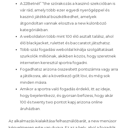
A 22Betnél” “the szórakozás a kaszinó szekcióban is
vár rád, amely több ezer egyedi nyerőgéppel és
kaszinó játékkal büszkélkedhet, amelyek
átgondoltan vannak elosztva a new különböző
kategóriákban.
A weboldalon több mint 100 élő asztalt találsz, ahol
élő blackjacket, rulettet és baccaratot játszhatsz.
Több száz fogadási weboldal kínálja szolgáltatásait
szurkolók millióinak, akikben közös, hogy szeretnek
interneten keresztül sportra fogadni.
Fogadhatsz arizona összesített pontszámra vagy arra
a játékosra, aki a következő gólt lövi, és még sok
minden másra.
Amikor a sportra való fogadás érdekli, itt az ideje,
hogy bejelentkezz, és gyorsan befizess, hogy akár
100 és twenty two pontot kapj arizona online
áruházban.
Az alkalmazás kialakítása felhasználóbarát, a new menüsor
kényelmesen este van dugva. Ez az a hely, ahol a fogadók