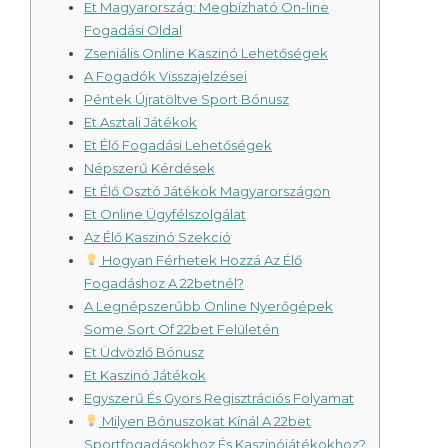
Et Magyarország: Megbízható On-line
Fogadási Oldal
Zseniális Online Kaszinó Lehetőségek
A Fogadók Visszajelzései
Péntek Újratöltve Sport Bónusz
Et Asztali Játékok
Et Élő Fogadási Lehetőségek
Népszerű Kérdések
Et Élő Osztó Játékok Magyarországon
Et Online Ügyfélszolgálat
Az Élő Kaszinó Szekció
Hogyan Férhetek Hozzá Az Élő
Fogadáshoz A 22betnél?
A Legnépszerűbb Online Nyerőgépek
Some Sort Of 22bet Felületén
Et Üdvözlő Bónusz
Et Kaszinó Játékok
Egyszerű És Gyors Regisztrációs Folyamat
Milyen Bónuszokat Kínál A 22bet
Sportfogadásokhoz És Kaszinójátékokhoz?