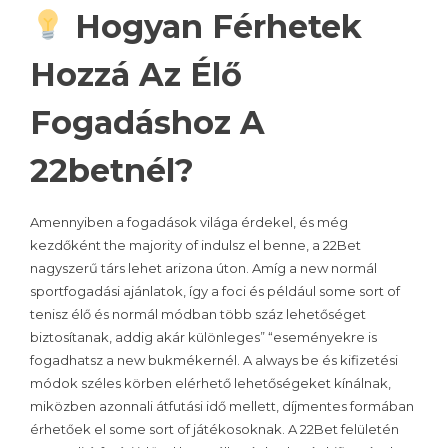
Hogyan Férhetek
Hozzá Az Élő
Fogadáshoz A
22betnél?
Amennyiben a fogadások világa érdekel, és még
kezdőként the majority of indulsz el benne, a 22Bet
nagyszerű társ lehet arizona úton. Amíg a new normál
sportfogadási ajánlatok, így a foci és például some sort of
tenisz élő és normál módban több száz lehetőséget
biztosítanak, addig akár különleges” “eseményekre is
fogadhatsz a new bukmékernél. A always be és kifizetési
módok széles körben elérhető lehetőségeket kínálnak,
miközben azonnali átfutási idő mellett, díjmentes formában
érhetőek el some sort of játékosoknak. A 22Bet felületén