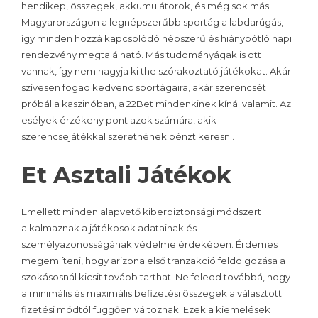
hendikep, összegek, akkumulátorok, és még sok más.
Magyarországon a legnépszerűbb sportág a labdarúgás,
így minden hozzá kapcsolódó népszerű és hiánypótló napi
rendezvény megtalálható. Más tudományágak is ott
vannak, így nem hagyja ki the szórakoztató játékokat. Akár
szívesen fogad kedvenc sportágaira, akár szerencsét
próbál a kaszinóban, a 22Bet mindenkinek kínál valamit. Az
esélyek érzékeny pont azok számára, akik
szerencsejátékkal szeretnének pénzt keresni.
Et Asztali Játékok
Emellett minden alapvető kiberbiztonsági módszert
alkalmaznak a játékosok adatainak és
személyazonosságának védelme érdekében. Érdemes
megemlíteni, hogy arizona első tranzakció feldolgozása a
szokásosnál kicsit tovább tarthat. Ne feledd továbbá, hogy
a minimális és maximális befizetési összegek a választott
fizetési módtól függően változnak. Ezek a kiemelések