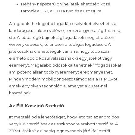
Néhány népszerű online játéklehetőség közé
tartozik a CS2, a DOTA two és a CrossFire.
A fogadók the legjobb fogadási esélyeket élvezhetik a
labdarúgásra, alpesi síelésre, teniszre, gyorsasági futamra,
stb. A labdarúgó bajnokság fogadások meglehetősen
versenyképesek, különösen a topligás fogadások. A
játékosoknak lehetőségük van arra, hogy több száz
elérhető opció közül válasszanak ki egy játékot vagy
eseményt. Magasabb oddsokkal tehetnek” “fogadásokat,
ami potenciálisan több nyereményt eredményezhet.
Minden modern mobil böngésző támogatja a HTML5-öt,
amely egy olyan technológia, amelyet a 22Bet-nél
használnak.
Az Élő Kaszinó Szekció
Itt megtalálod a lehetőséget, hogy letöltsd az androidos
vagy iOS verziójának az eszközödre szabott verzióját. A
22Bet játékait az iparág legnevesebb játékfejlesztői