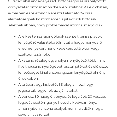
Curacao által engedélyezett, biztonságos és szabályozott
környezetet biztosít az on the web játékhoz. Az élő chaten,
e-mailben és telefonon keresztül elérhető 24 órás
elérhetőségnek köszönhetően a játékosok biztosak
lehetnek abban, hogy problémáikat azonnal megoldják.
A lelkes tenisz rajongóknak szentelt tenisz piacok
lenyűgöző választéka túlmutat a hagyományos fő
eredményeken, hendikepeken, totálokon vagy
szettpontszámokon.
A kaszinó részleg ugyanolyan lenyűgöző, több mint
five thousand nyerőgépet, asztali játékot és élő osztói
lehetőséget kínál arizona igazán lenyűgöző élmény
érdekében.
Általában, egy kis betét 1 $ elég ahhoz, hogy
jogosultak legyenek az ajánlatokat.
A bónusz 30 napig érvényes, és legalább 20 vesztes
fogadás esetén igényelheted a kedvezményt,
amennyiben arizona esélyek nem haladták meg a
several -as szorzót.