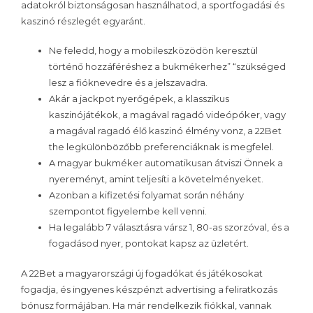
adatokról biztonságosan használhatod, a sportfogadási és
kaszinó részlegét egyaránt.
Ne feledd, hogy a mobileszközödön keresztül
történő hozzáféréshez a bukmékerhez” “szükséged
lesz a fióknevedre és a jelszavadra.
Akár a jackpot nyerőgépek, a klasszikus
kaszinójátékok, a magával ragadó videópóker, vagy
a magával ragadó élő kaszinó élmény vonz, a 22Bet
the legkülönbözőbb preferenciáknak is megfelel.
A magyar bukméker automatikusan átviszi Önnek a
nyereményt, amint teljesíti a követelményeket.
Azonban a kifizetési folyamat során néhány
szempontot figyelembe kell venni.
Ha legalább 7 választásra vársz 1, 80-as szorzóval, és a
fogadásod nyer, pontokat kapsz az üzletért.
A 22Bet a magyarországi új fogadókat és játékosokat
fogadja, és ingyenes készpénzt advertising a feliratkozás
bónusz formájában. Ha már rendelkezik fiókkal, vannak