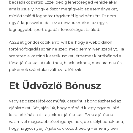
becsatlakozhatsz. Ezzel pedig lehetőséged vehicle akár
arra is usually, hogy először megfigyeld az eseményeket,
mielőtt valódi fogadást rögzítenél igazi pénzért. Ez nem
egy átlagos weboldal; ez a new bukméker az egyik
legnagyobb sportfogadási lehetőséget találod.
A 22Bet gondoskodik arról will be, hogy a weboldalon
történő fogadás során ne szegj meg semmilyen szabályt. Ha
szereted a kaszinó klasszikusokat, érdemes kipróbálnod a
társasjátékokat. A rulettnek, blackjacknek, baccaratnak és
pókernek számtalan változata létezik.
Et Üdvözlő Bónusz
Vagy az összes játékot műfajuk szerint is böngészheted az
ajánlatokat. Sőt, ajánljuk, hogy próbáld ki egy egyedülálló
kaszinó kínálatot – a jackpot játékokat. Ezek a játékok
valamivel magasabb tétet igényelnek, de esélyt adnak arra,
hogy nagyot nyerj. A játékok között pedig – amennyiben