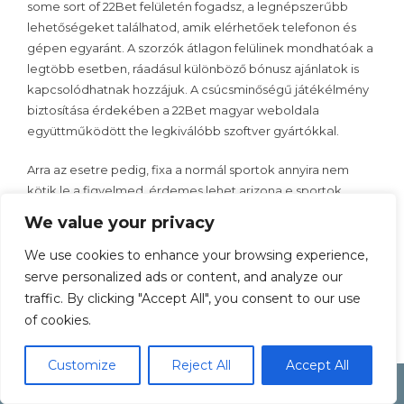
some sort of 22Bet felületén fogadsz, a legnépszerűbb
lehetőségeket találhatod, amik elérhetőek telefonon és
gépen egyaránt. A szorzók átlagon felülinek mondhatóak a
legtöbb esetben, ráadásul különböző bónusz ajánlatok is
kapcsolódhatnak hozzájuk. A csúcsminőségű játékélmény
biztosítása érdekében a 22Bet magyar weboldala
együttműködött the legkiválóbb szoftver gyártókkal.
Arra az esetre pedig, fixa a normál sportok annyira nem
kötik le a figyelmed, érdemes lehet arizona e sportok
világa felé elindulnod. Ebben az esetben videojáték
We value your privacy
összecsapások eseményeire teheted meg a tippeket,
magát a mérkőzést pedig akár a new Youtube -on will be
We use cookies to enhance your browsing experience,
követheted. A feldolgozást követően a pénzösszegek akár
serve personalized ads or content, and analyze our
egy napot” “is definitely igénybe vehetnek, observe
traffic. By clicking "Accept All", you consent to our use
megjelennek az e-pénztárcán, míg a bankszámlán való
of cookies.
megjelenés akár hét munkanapig is usually eltarthat. A
22Bet számlára Mastercard, Skrill, Neteller, banki átutalás,
Customize
Reject All
Accept All
Visa, Paysafecard és Ecopayz segítségével fizethetsz be
Electonic Componet Market
Dismiss
pénzt. Nem számítanak fel befizetési díjat, és a befizetésed