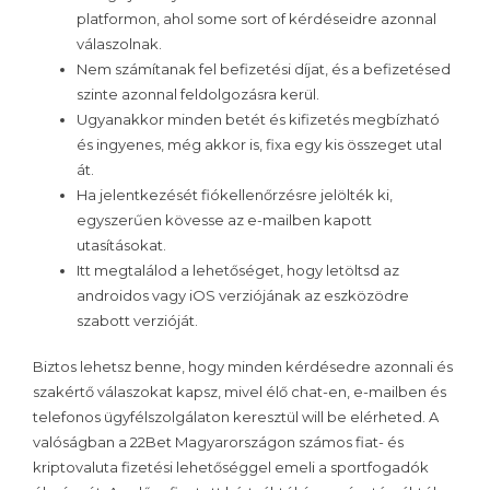
platformon, ahol some sort of kérdéseidre azonnal
válaszolnak.
Nem számítanak fel befizetési díjat, és a befizetésed
szinte azonnal feldolgozásra kerül.
Ugyanakkor minden betét és kifizetés megbízható
és ingyenes, még akkor is, fixa egy kis összeget utal
át.
Ha jelentkezését fiókellenőrzésre jelölték ki,
egyszerűen kövesse az e-mailben kapott
utasításokat.
Itt megtalálod a lehetőséget, hogy letöltsd az
androidos vagy iOS verziójának az eszközödre
szabott verzióját.
Biztos lehetsz benne, hogy minden kérdésedre azonnali és
szakértő válaszokat kapsz, mivel élő chat-en, e-mailben és
telefonos ügyfélszolgálaton keresztül will be elérheted. A
valóságban a 22Bet Magyarországon számos fiat- és
kriptovaluta fizetési lehetőséggel emeli a sportfogadók