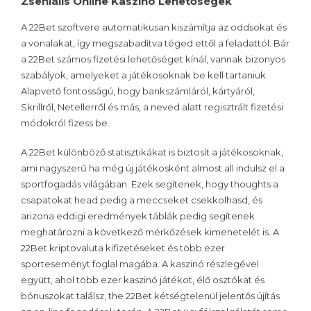
Zseniális Online Kaszinó Lehetőségek
A 22Bet szoftvere automatikusan kiszámítja az oddsokat és
a vonalakat, így megszabadítva téged ettől a feladattól. Bár
a 22Bet számos fizetési lehetőséget kínál, vannak bizonyos
szabályok, amelyeket a játékosoknak be kell tartaniuk.
Alapvető fontosságú, hogy bankszámláról, kártyáról,
Skrillről, Netellerről és más, a neved alatt regisztrált fizetési
módokról fizess be.
A 22Bet különböző statisztikákat is biztosít a játékosoknak,
ami nagyszerű ha még új játékosként almost all indulsz el a
sportfogadás világában. Ezek segítenek, hogy thoughts a
csapatokat head pedig a meccseket csekkolhasd, és
arizona eddigi eredmények táblák pedig segítenek
meghatározni a következő mérkőzések kimenetelét is. A
22Bet kriptovaluta kifizetéseket és több ezer
sporteseményt foglal magába. A kaszinó részlegével
együtt, ahol több ezer kaszinó játékot, élő osztókat és
bónuszokat találsz, the 22Bet kétségtelenül jelentős újítás