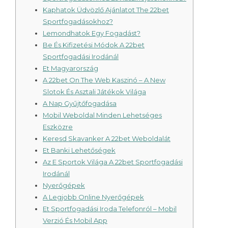
Kaphatok Üdvözlő Ajánlatot The 22bet
Sportfogadásokhoz?
Lemondhatok Egy Fogadást?
Be És Kifizetési Módok A 22bet
Sportfogadási Irodánál
Et Magyarország
A 22bet On The Web Kaszinó – A New
Slotok És Asztali Játékok Világa
A Nap Gyűjtőfogadása
Mobil Weboldal Minden Lehetséges
Eszközre
Keresd Skavanker A 22bet Weboldalát
Et Banki Lehetőségek
Az E Sportok Világa A 22bet Sportfogadási
Irodánál
Nyerőgépek
A Legjobb Online Nyerőgépek
Et Sportfogadási Iroda Telefonról – Mobil
Verzió És Mobil App