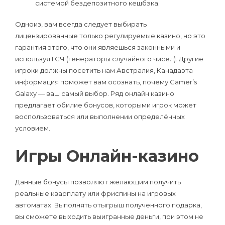
системой бездепозитного кешбэка.
Одноиз, вам всегда следует выбирать
лицензированные только регулируемые казино, но это
гарантия этого, что они являешься законными и
используя ГСЧ (генераторы случайного чисел). Другие
игроки должны посетить нам Австралия, Канадаэта
информация поможет вам осознать, почему Gamer’s
Galaxy — ваш самый выбор. Ряд онлайн казино
предлагает обилие бонусов, которыми игрок может
воспользоваться или выполнении определённых
условием.
Игры Онлайн-казино
Данные бонусы позволяют желающим получить
реальные кварплату или фриспины на игровых
автоматах. Выполнять отыгрыш полученного подарка,
вы сможете выходить выигранные деньги, при этом не