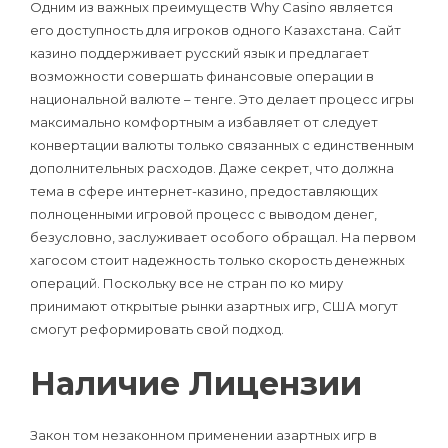
Одним из важных преимуществ Why Casino является
его доступность для игроков одного Казахстана. Сайт
казино поддерживает русский язык и предлагает
возможности совершать финансовые операции в
национальной валюте – тенге. Это делает процесс игры
максимально комфортным а избавляет от следует
конвертации валюты только связанных с единственным
дополнительных расходов. Даже секрет, что должна
тема в сфере интернет-казино, предоставляющих
полноценными игровой процесс с выводом денег,
безусловно, заслуживает особого обращал. На первом
хагосом стоит надежность только скорость денежных
операций. Поскольку все не стран по ко миру
принимают открытые рынки азартных игр, США могут
смогут реформировать свой подход.
Наличие Лицензии
Закон том незаконном применении азартных игр в