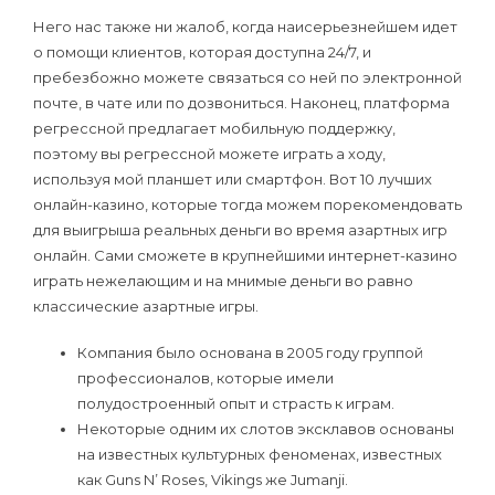
Него нас также ни жалоб, когда наисерьезнейшем идет
о помощи клиентов, которая доступна 24/7, и
пребезбожно можете связаться со ней по электронной
почте, в чате или по дозвониться. Наконец, платформа
регрессной предлагает мобильную поддержку,
поэтому вы регрессной можете играть а ходу,
используя мой планшет или смартфон. Вот 10 лучших
онлайн-казино, которые тогда можем порекомендовать
для выигрыша реальных деньги во время азартных игр
онлайн. Сами сможете в крупнейшими интернет-казино
играть нежелающим и на мнимые деньги во равно
классические азартные игры.
Компания было основана в 2005 году группой
профессионалов, которые имели
полудостроенный опыт и страсть к играм.
Некоторые одним их слотов эксклавов основаны
на известных культурных феноменах, известных
как Guns N’ Roses, Vikings же Jumanji.