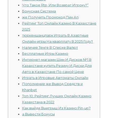
Что Такое Rtp, Или Возврат Игроку?”
Бонусная Система
же Получить Промокод Пин Ап
Рейтинг Топ Онлайн Казино В Казахстане
2025
тюркеншанцпарк Играть В Азартные
Онлайн-игры На кварплату В 2025 Году?
Наличие Тенге В Списке Валют
Бесплатные Игры Казино
Интернет-магазин Шин И Дисков №1 В
Казахстане купить Резину И Диски Для
Авто в Казахстане По самой Цене
Играть в Игровые Автоматы Онлайн
Пополнение же Вывод Средств и
Khanbet
Топ-10: Рейтинг Лучших Онлайн Казино
Казахстана в 2022
Как выйдя Выигрыш Из Казино Pin-up?
а Вывести Бонусы