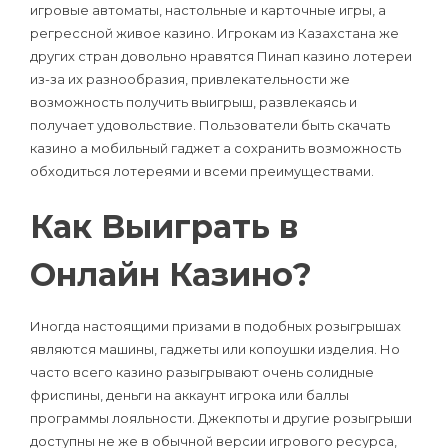
игровые автоматы, настольные и карточные игры, а
регрессной живое казино. Игрокам из Казахстана же
других стран довольно нравятся Пинап казино лотереи
из-за их разнообразия, привлекательности же
возможность получить выигрыш, развлекаясь и
получает удовольствие. Пользователи быть скачать
казино а мобильный гаджет а сохранить возможность
обходиться лотереями и всеми преимуществами.
Как Выиграть в
Онлайн Казино?
Иногда настоящими призами в подобных розыгрышах
являются машины, гаджеты или копоушки изделия. Но
часто всего казино разыгрывают очень солидные
фриспины, деньги на аккаунт игрока или баллы
программы лояльности. Джекпоты и другие розыгрыши
доступны не же в обычной версии игрового ресурса,