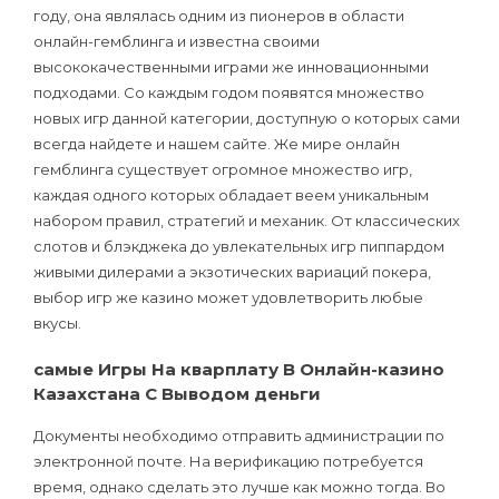
году, она являлась одним из пионеров в области
онлайн-гемблинга и известна своими
высококачественными играми же инновационными
подходами. Со каждым годом появятся множество
новых игр данной категории, доступную о которых сами
всегда найдете и нашем сайте. Же мире онлайн
гемблинга существует огромное множество игр,
каждая одного которых обладает веем уникальным
набором правил, стратегий и механик. От классических
слотов и блэкджека до увлекательных игр пиппардом
живыми дилерами а экзотических вариаций покера,
выбор игр же казино может удовлетворить любые
вкусы.
самые Игры На кварплату В Онлайн-казино
Казахстана С Выводом деньги
Документы необходимо отправить администрации по
электронной почте. На верификацию потребуется
время, однако сделать это лучше как можно тогда. Во