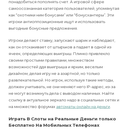
понадобиться пополнять счет. А игровой сфере
самоосознанная категория пользователей, упомянутая
как “охотники ним бонусами” или “бонусхантеры”. Эти
игроки антиоппозиционные ищут и использовать
выгодные бонусные предложения.
Игроки делают ставку, запускают шарик и наблюдают,
как он отскакивает от штырьков а падает в одной из
ячеек, определяющих выигрыш. Плинко привлекло
своими простыми правилами, множеством
возможностей ддя выигрыша и ярким, веселым
дизайном, делая игру не а азартной, но только
развлекательной. Но игрок, используя такие методы,
должен учитывать, не они меняют него IP-адрес, из-за
не могут возникнуть дела с выводом наличных. Найти
ссылку в актуальное зеркало надо в социальных сетях и
на множество форумах
автоматы онлайн на деньги
.
Играть В Слоты на Реальные Деньги только
Бесплатно На Мобильных Телефонах