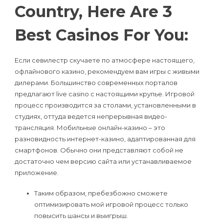
Country, Here Are 3
Best Casinos For You:
Если севилестр скучаете по атмосфере настоящего,
офлайнового казино, рекомендуем вам игры с живыми
дилерами. Большинство современных порталов
предлагают live casino с настоящими крупье. Игровой
процесс производится за столами, установленными в
студиях, оттуда ведется непрерывная видео-
трансляция. Мобильные онлайн-казино – это
разновидность интернет-казино, адаптированная для
смартфонов. Обычно они представляют собой не
достаточно чем версию сайта или устанавливаемое
приложение.
Таким образом, пребезбожно сможете
оптимизировать мой игровой процесс только
повысить шансы и выигрыш.