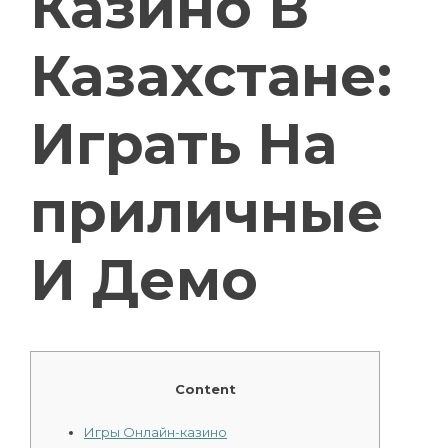
Казино В
Деньги
Казахстане:
Играть На
приличные
И Демо
Content
Игры Онлайн-казино