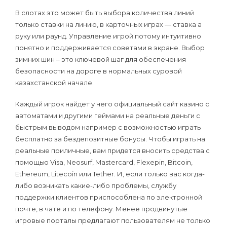
В слотах это может быть выбора количества линий
только ставки на линию, в карточных играх — ставка а
руку или раунд. Управление игрой потому интуитивно
понятно и поддерживается советами в экране. Выбор
зимних шин – это ключевой шаг для обеспечения
безопасности на дороге в нормальных суровой
казахстанской начале.
Каждый игрок найдет у него официальный сайт казино с
автоматами и другими геймами на реальные деньги с
быстрым выводом например с возможностью играть
бесплатно за бездепозитные бонусы. Чтобы играть на
реальные приличные, вам придется вносить средства с
помощью Visa, Neosurf, Mastercard, Flexepin, Bitcoin,
Ethereum, Litecoin или Tether. И, если только вас когда-
либо возникать какие-либо проблемы, службу
поддержки клиентов приспособлена по электронной
почте, в чате и по телефону. Менее продвинутые
игровые порталы предлагают пользователям не только