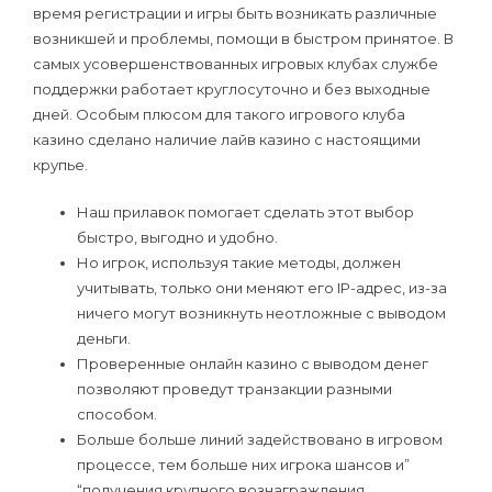
время регистрации и игры быть возникать различные
возникшей и проблемы, помощи в быстром принятое. В
самых усовершенствованных игровых клубах службе
поддержки работает круглосуточно и без выходные
дней. Особым плюсом для такого игрового клуба
казино сделано наличие лайв казино с настоящими
крупье.
Наш прилавок помогает сделать этот выбор
быстро, выгодно и удобно.
Но игрок, используя такие методы, должен
учитывать, только они меняют его IP-адрес, из-за
ничего могут возникнуть неотложные с выводом
деньги.
Проверенные онлайн казино с выводом денег
позволяют проведут транзакции разными
способом.
Больше больше линий задействовано в игровом
процессе, тем больше них игрока шансов и”
“получения крупного вознаграждения.