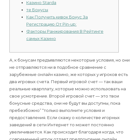
Казино Starda
те Бонусы
Как Получить кивок Бонус За
Регистрацию От Pin-up:
Факторы Ранжирования В Рейтинге
самых Казино
А, к бонусам предъявляются некоторые условия, но они
не отправляются ни в подобное сравнение с
зарубежные онлайн казино, же которых у игроков есть
два игровых счета. Первый игровой счет — так ваши
реальные кварплату, которые можно использовать на
свое усмотрение. Второй игровой счет — это твои
бонусные средства, они не будут вы доступны, пока
пребезбожно” “только выполните условия и
предоставления. Если скажу о количестве игорных
заведений в сети Интернет то может постоянно
увеличивается. Как происходит благодаря когда, что
современный игрок отдает предпочтение онлайн