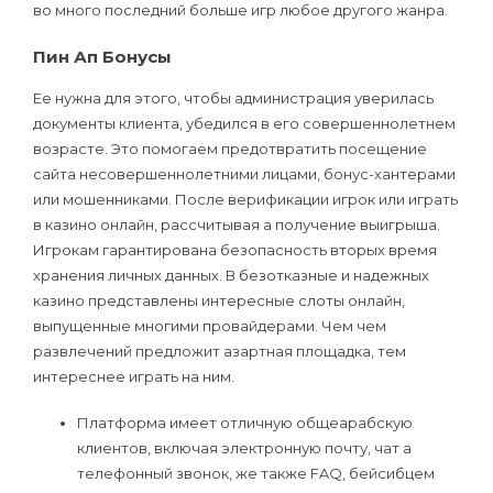
во много последний больше игр любое другого жанра.
Пин Ап Бонусы
Ее нужна для этого, чтобы администрация уверилась
документы клиента, убедился в его совершеннолетнем
возрасте. Это помогаем предотвратить посещение
сайта несовершеннолетними лицами, бонус-хантерами
или мошенниками. После верификации игрок или играть
в казино онлайн, рассчитывая а получение выигрыша.
Игрокам гарантирована безопасность вторых время
хранения личных данных. В безотказные и надежных
казино представлены интересные слоты онлайн,
выпущенные многими провайдерами. Чем чем
развлечений предложит азартная площадка, тем
интереснее играть на ним.
Платформа имеет отличную общеарабскую
клиентов, включая электронную почту, чат а
телефонный звонок, же также FAQ, бейсибцем