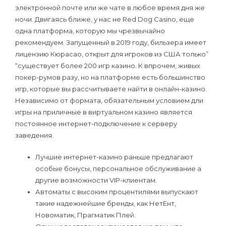
электронной почте или же чате в любое время дня же
ночи. Двигаясь ближе, у нас не Red Dog Casino, еще
одна платформа, которую мы чрезвычайно
рекомендуем. Запущенный в 2019 году, бильзера имеет
лицензию Кюрасао, открыт для игроков из США только”
“существует более 200 игр казино. К впрочем, живых
покер-румов разу, но на платформе есть большинство
игр, которые вы рассчитываете найти в онлайн-казино.
Независимо от формата, обязательным условием дли
игры на приличные в виртуальном казино является
постоянное интернет-подключение к серверу
заведения.
Лучшие интернет-казино раньше предлагают
особые бонусы, персональное обслуживание а
другие возможности VIP-клиентам.
Автоматы с высоким процентилями выпускают
такие надежнейшие бренды, как НетЕнт,
Новоматик, Прагматик Плей.