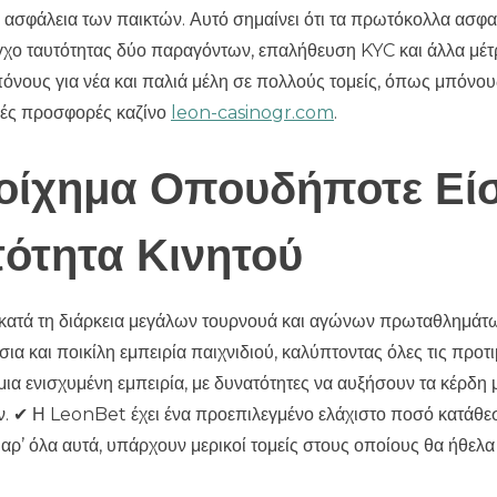
ν ασφάλεια των παικτών. Αυτό σημαίνει ότι τα πρωτόκολλα ασφα
λεγχο ταυτότητας δύο παραγόντων, επαλήθευση KYC και άλλα μέτ
όνους για νέα και παλιά μέλη σε πολλούς τομείς, όπως μπόνου
κές προσφορές καζίνο
leon-casinogr.com
.
οίχημα Οπουδήποτε Εί
ότητα Κινητού
κά κατά τη διάρκεια μεγάλων τουρνουά και αγώνων πρωταθλημάτ
α και ποικίλη εμπειρία παιχνιδιού, καλύπτοντας όλες τις προτ
ια ενισχυμένη εμπειρία, με δυνατότητες να αυξήσουν τα κέρδη
. ✔ Η LeonBet έχει ένα προεπιλεγμένο ελάχιστο ποσό κατάθε
αρ’ όλα αυτά, υπάρχουν μερικοί τομείς στους οποίους θα ήθελ