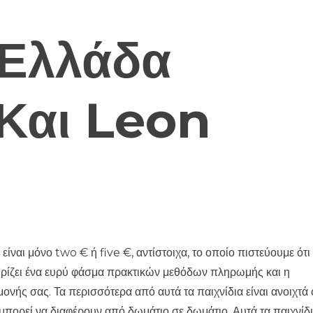
Leonbet:
Τα
Καλύτερα
Ελλάδα
Στοιχήματα
Και
Μπόνους
Έως
 Και Leon
300
Eur
ναι μόνο two € ή five €, αντίστοιχα, το οποίο πιστεύουμε ότι 
ηρίζει ένα ευρύ φάσμα πρακτικών μεθόδων πληρωμής και η
ονής σας. Τα περισσότερα από αυτά τα παιχνίδια είναι ανοιχτά 
 μπορεί να διαφέρουν από δωμάτιο σε δωμάτιο. Αυτά τα παιχνίδι