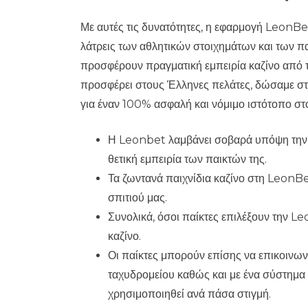
Με αυτές τις δυνατότητες, η εφαρμογή LeonB
λάτρεις των αθλητικών στοιχημάτων και των πα
προσφέρουν πραγματική εμπειρία καζίνο από τ
προσφέρει στους Έλληνες πελάτες, δώσαμε στη
για έναν 100% ασφαλή και νόμιμο ιστότοπο στ
Η Leonbet λαμβάνει σοβαρά υπόψη την ε
θετική εμπειρία των παικτών της.
Τα ζωντανά παιχνίδια καζίνο στη LeonB
σπιτιού μας.
Συνολικά, όσοι παίκτες επιλέξουν την L
καζίνο.
Οι παίκτες μπορούν επίσης να επικοινω
ταχυδρομείου καθώς και με ένα σύστημα
χρησιμοποιηθεί ανά πάσα στιγμή.