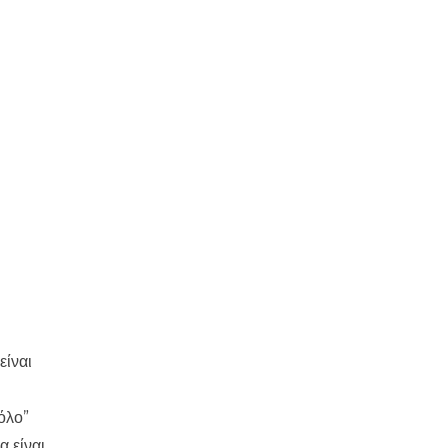
είναι
όλο”
α είναι