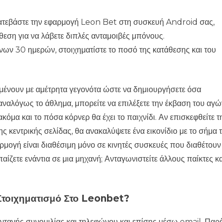
 κατεβάστε την εφαρμογή Leon Bet στη συσκευή Android σας,
θεση για να λάβετε διπλές ανταμοιβές μπόνους.
ενων 30 ημερών, στοιχηματίστε το ποσό της κατάθεσης και του
ιμένουν με αμέτρητα γεγονότα ώστε να δημιουργήσετε όσα
 αναλόγως το άθλημα, μπορείτε να επιλέξετε την έκβαση του αγώ
κόμα και το πόσα κόρνερ θα έχει το παιχνίδι. Αν επισκεφθείτε τ
ης κεντρικής σελίδας, θα ανακαλύψετε ένα εικονίδιο με το σήμα 
ρμογή είναι διαθέσιμη μόνο σε κινητές συσκευές που διαθέτουν
ζετε ενάντια σε μια μηχανή; Ανταγωνιστείτε άλλους παίκτες κα
 Στοιχηματισμό Στο Leonbet?
ντανής συνομιλίας και τηλεφώνου και επίσης μέσω email. Παρ