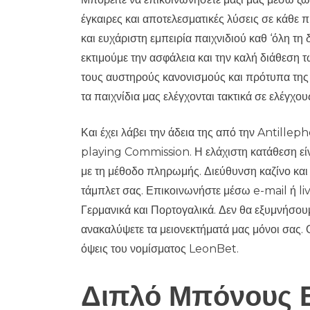
έγκαιρες και αποτελεσματικές λύσεις σε κάθε 
και ευχάριστη εμπειρία παιχνιδιού καθ ‘όλη τη
εκτιμούμε την ασφάλεια και την καλή διάθεση
τους αυστηρούς κανονισμούς και πρότυπα της
τα παιχνίδια μας ελέγχονται τακτικά σε ελέγχου
Και έχει λάβει την άδεια της από την Antill
playing Commission. Η ελάχιστη κατάθεση εί
με τη μέθοδο πληρωμής. Διεύθυνση καζίνο και ε
τάμπλετ σας. Επικοινωνήστε μέσω e-mail ή li
Γερμανικά και Πορτογαλικά. Δεν θα εξυμνήσουμ
ανακαλύψετε τα μειονεκτήματά μας μόνοι σας. Ο
όψεις του νομίσματος LeonBet.
Διπλό Μπόνους Ε