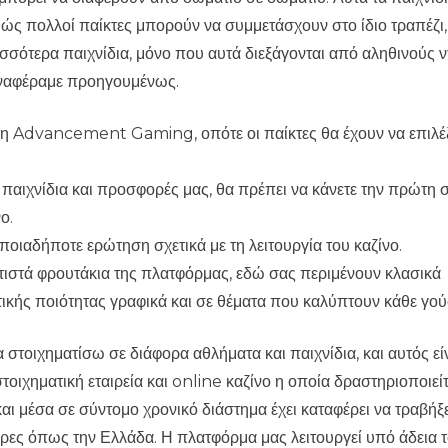
ώς πολλοί παίκτες μπορούν να συμμετάσχουν στο ίδιο τραπέζι,
σσότερα παιχνίδια, μόνο που αυτά διεξάγονται από αληθινούς ντ
 αναφέραμε προηγουμένως.
η Advancement Gaming, οπότε οι παίκτες θα έχουν να επιλέ
 παιχνίδια και προσφορές μας, θα πρέπει να κάνετε την πρώτη 
ο.
ποιαδήποτε ερώτηση σχετικά με τη λειτουργία του καζίνο.
ιστά φρουτάκια της πλατφόρμας, εδώ σας περιμένουν κλασικά
τικής ποιότητας γραφικά και σε θέματα που καλύπτουν κάθε γού
α στοιχηματίσω σε διάφορα αθλήματα και παιχνίδια, και αυτός εί
οιχηματική εταιρεία και online καζίνο η οποία δραστηριοποιείτ
ι μέσα σε σύντομο χρονικό διάστημα έχει καταφέρει να τραβήξε
ες όπως την Ελλάδα. Η πλατφόρμα μας λειτουργεί υπό άδεια 