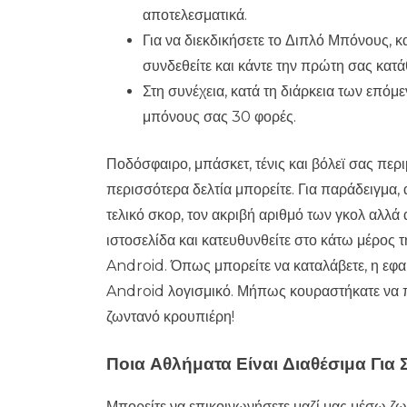
αποτελεσματικά.
Για να διεκδικήσετε το Διπλό Μπόνους,
συνδεθείτε και κάντε την πρώτη σας κατά
Στη συνέχεια, κατά τη διάρκεια των επόμ
μπόνους σας 30 φορές.
Ποδόσφαιρο, μπάσκετ, τένις και βόλεϊ σας περ
περισσότερα δελτία μπορείτε. Για παράδειγμα,
τελικό σκορ, τον ακριβή αριθμό των γκολ αλλά α
ιστοσελίδα και κατευθυνθείτε στο κάτω μέρος τ
Android. Όπως μπορείτε να καταλάβετε, η εφα
Android λογισμικό. Μήπως κουραστήκατε να παί
ζωντανό κρουπιέρη!
Ποια Αθλήματα Είναι Διαθέσιμα Για
Μπορείτε να επικοινωνήσετε μαζί μας μέσω ζω