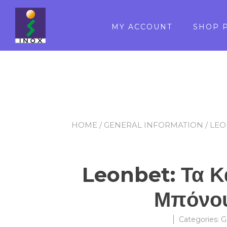
Skip
to
MY ACCOUNT
SHOP 
content
HOME
/
GENERAL INFORMATION
/ LEO
Leonbet: Τα Κ
Μπόνου
By
2025-
Categories:
G