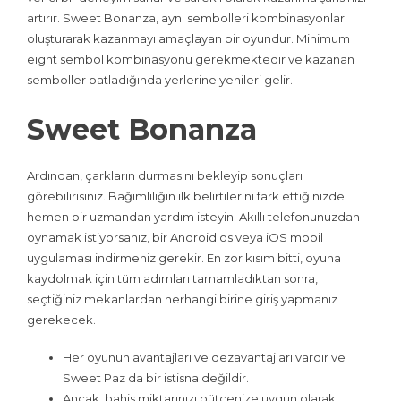
artırır. Sweet Bonanza, aynı sembolleri kombinasyonlar
oluşturarak kazanmayı amaçlayan bir oyundur. Minimum
eight sembol kombinasyonu gerekmektedir ve kazanan
semboller patladığında yerlerine yenileri gelir.
Sweet Bonanza
Ardından, çarkların durmasını bekleyip sonuçları
görebilirisiniz. Bağımlılığın ilk belirtilerini fark ettiğinizde
hemen bir uzmandan yardım isteyin. Akıllı telefonunuzdan
oynamak istiyorsanız, bir Android os veya iOS mobil
uygulaması indirmeniz gerekir. En zor kısım bitti, oyuna
kaydolmak için tüm adımları tamamladıktan sonra,
seçtiğiniz mekanlardan herhangi birine giriş yapmanız
gerekecek.
Her oyunun avantajları ve dezavantajları vardır ve
Sweet Paz da bir istisna değildir.
Ancak, bahis miktarınızı bütçenize uygun olarak