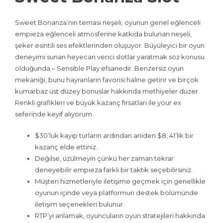
Sweet Bonanza’nın teması neşeli, oyunun genel eğlenceli
empieza eğlenceli atmosferine katkıda bulunan neşeli,
şeker esintili ses efektlerinden oluşuyor. Büyüleyici bir oyun
deneyimi sunan heyecan verici slotlar yaratmak söz konusu
olduğunda – Sensible Play efsanedir. Benzersiz oyun
mekaniği, bunu hayranların favorisi haline getirir ve birçok
kumarbaz üst düzey bonuslar hakkında methiyeler düzer.
Renkli grafikleri ve büyük kazanç fırsatları ile your ex
seferinde keyif alıyorum.
$30’luk kayıp turların ardından aniden $8, 41’lik bir
kazanç elde ettiniz.
Değilse, üzülmeyin çünkü her zaman tekrar
deneyebilir empieza farklı bir taktik seçebilirsiniz.
Müşteri hizmetleriyle iletişime geçmek için genellikle
oyunun içinde veya platformun destek bölümünde
iletişim seçenekleri bulunur.
RTP’yi anlamak, oyuncuların oyun stratejileri hakkında