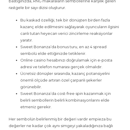
bastığınızda, RNG makaraların sembollerine karşılık gelen
rastgele bir sayı dizisi oluşturur.
Bu kaskad özelliği, tek bir dönüşten birden fazla
kazanç elde edilmesini sağlayarak oyuncuların ilgisini
canlı tutan heyecan verici zincirleme reaksiyonlar
yaratır.
Sweet Bonanza’da bonus turu, en az 4 spread
sembolü elde ettiğinizde tetiklenir.
Online casino hesabınızı doğrulamak için e-posta
adresi ve telefon numarası gerçek olmalıdır.
Ücretsiz dönüşler sırasında, kazanç potansiyelini
önemli ölçüde artıran özel çarpanlı şekerler
görünebilir.
Sweet Bonanza’da cost-free spin kazanmak için
belirli sembollerin belirli kombinasyonlarını elde
etmeniz gerekir.
Her sembolün belirlenmiş bir değeri vardır empieza bu
değerler ne kadar çok aynı simgeyi yakaladığınıza bağlı