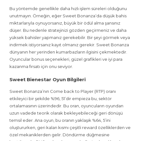
Bu yöntemde genellikle daha hızlı işlem süreleri olduğunu
unutmayın. Örneğin, eğer Sweet Bonanza’da düşük bahis
miktarlarıyla oynuyorsanız, büyük bir ödül alma şansınız
düşer. Bu nedenle stratejinizi gözden geçirmeniz ve daha
yüksek bahisler yapmanız gerekebilir. Bir şeyi görmek veya
indirmek istiyorsanız kayıt olmanız gerekir. Sweet Bonanza
dünyanın her yerinden kumarbazların ilgisini çekmektedir.
Oyuncular bonus seçenekleri, güzel grafikleri ve iyi para
kazanma fırsatı için onu seviyor.
Sweet Bienestar Oyun Bilgileri
Sweet Bonanza’nın Come back to Player (RTP) oranı
etkileyici bir şekilde %96, 51’dir empieza bu, sektör
ortalamasının üzerindedir. Bu oran, oyuncuların oyundan
uzun vadede teorik olarak bekleyebileceği geri dönüşü
temsil eder. Ana oyun, bu oranın yaklaşık %64, 5’ini
oluştururken, geri kalan kısmı çeşitli reward özelliklerden ve
özel mekaniklerden gelir. Döndürme düğmesine