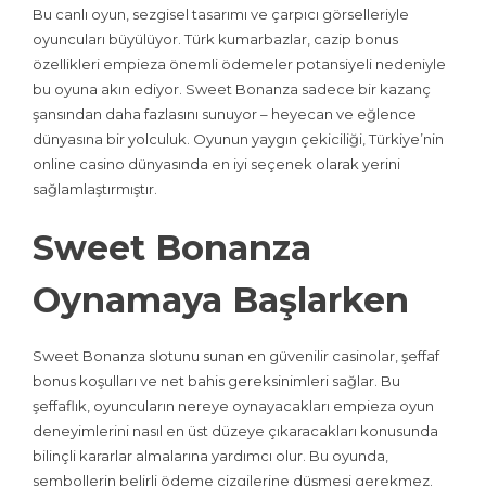
Bu canlı oyun, sezgisel tasarımı ve çarpıcı görselleriyle
oyuncuları büyülüyor. Türk kumarbazlar, cazip bonus
özellikleri empieza önemli ödemeler potansiyeli nedeniyle
bu oyuna akın ediyor. Sweet Bonanza sadece bir kazanç
şansından daha fazlasını sunuyor – heyecan ve eğlence
dünyasına bir yolculuk. Oyunun yaygın çekiciliği, Türkiye’nin
online casino dünyasında en iyi seçenek olarak yerini
sağlamlaştırmıştır.
Sweet Bonanza
Oynamaya Başlarken
Sweet Bonanza slotunu sunan en güvenilir casinolar, şeffaf
bonus koşulları ve net bahis gereksinimleri sağlar. Bu
şeffaflık, oyuncuların nereye oynayacakları empieza oyun
deneyimlerini nasıl en üst düzeye çıkaracakları konusunda
bilinçli kararlar almalarına yardımcı olur. Bu oyunda,
sembollerin belirli ödeme çizgilerine düşmesi gerekmez.