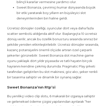
bilinçli kararlar vermesine yardımcı olur.
Sweet Bonanza, çevrimiçi kumar dünyasında büyük
bir etki yaratarak boy yılların en büyüleyici slot
deneyimlerinden biri haline geldi.
Ücretsiz dönüşler özelliği, oyuncular dört veya daha fazla
scatter sembolü aldığında aktif olur. Başlangıçta 10 ücretsiz
dönüş verilir, ancak bu özellik bonus turu sırasında sınırsız bir
şekilde yeniden etkinleştirilebilir. Ücretsiz dönüşler sırasında,
kazanç potansiyelini önemli ölçüde artıran özel çarpanlı
şekerler görünebilir. Sweet Bonanza slot machine game
oyunu yaklaşık dört yıldır piyasada ve tatlı hayatın birçok
hayranını kendine çekmiş durumda. Pragmatic Play şirketi
tarafından geliştirilen bu slot makinesi, göz alıcı, şeker renkli
bir tasarıma sahiptir ve dinamik bir oynanış sağlar.
Sweet Bonanza’nın Rtp’si
Bu yenilikçi video clip slotu, 6 makaralı bir ızgaraya sahiptir
ve geleneksel ödeme çizgisi yapılarından ayrılarak “her