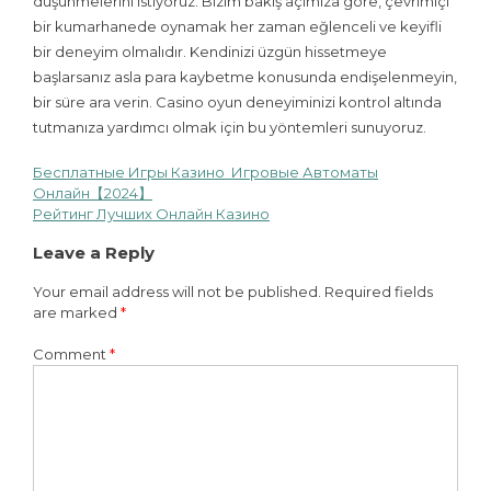
düşünmelerini istiyoruz. Bizim bakış açımıza göre, çevrimiçi
bir kumarhanede oynamak her zaman eğlenceli ve keyifli
bir deneyim olmalıdır. Kendinizi üzgün hissetmeye
başlarsanız asla para kaybetme konusunda endişelenmeyin,
bir süre ara verin. Casino oyun deneyiminizi kontrol altında
tutmanıza yardımcı olmak için bu yöntemleri sunuyoruz.
Бесплатные Игры Казино ️ Игровые Автоматы
Post
Онлайн【2024】
Рейтинг Лучших Онлайн Казино
navigation
Leave a Reply
Your email address will not be published.
Required fields
are marked
*
Comment
*