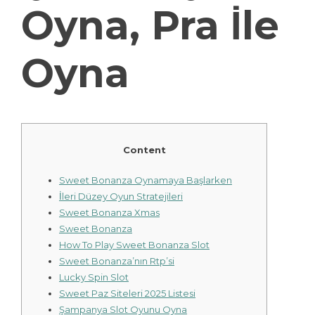
Gam
Oyna, Pra İle
Güve
Sitel
2025
Oyna
Content
Sweet Bonanza Oynamaya Başlarken
İleri Düzey Oyun Stratejileri
Sweet Bonanza Xmas
Sweet Bonanza
How To Play Sweet Bonanza Slot
Sweet Bonanza’nın Rtp’si
Lucky Spin Slot
Sweet Paz Siteleri 2025 Listesi
Şampanya Slot Oyunu Oyna