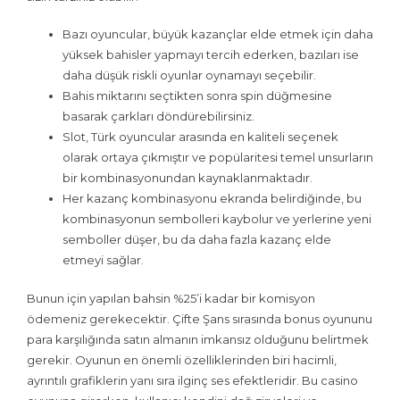
Bazı oyuncular, büyük kazançlar elde etmek için daha
yüksek bahisler yapmayı tercih ederken, bazıları ise
daha düşük riskli oyunlar oynamayı seçebilir.
Bahis miktarını seçtikten sonra spin düğmesine
basarak çarkları döndürebilirsiniz.
Slot, Türk oyuncular arasında en kaliteli seçenek
olarak ortaya çıkmıştır ve popülaritesi temel unsurların
bir kombinasyonundan kaynaklanmaktadır.
Her kazanç kombinasyonu ekranda belirdiğinde, bu
kombinasyonun sembolleri kaybolur ve yerlerine yeni
semboller düşer, bu da daha fazla kazanç elde
etmeyi sağlar.
Bunun için yapılan bahsin %25’i kadar bir komisyon
ödemeniz gerekecektir. Çifte Şans sırasında bonus oyununu
para karşılığında satın almanın imkansız olduğunu belirtmek
gerekir. Oyunun en önemli özelliklerinden biri hacimli,
ayrıntılı grafiklerin yanı sıra ilginç ses efektleridir. Bu casino