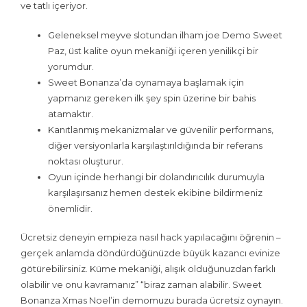
ve tatlı içeriyor.
Geleneksel meyve slotundan ilham joe Demo Sweet
Paz, üst kalite oyun mekaniği içeren yenilikçi bir
yorumdur.
Sweet Bonanza’da oynamaya başlamak için
yapmanız gereken ilk şey spin üzerine bir bahis
atamaktır.
Kanıtlanmış mekanizmalar ve güvenilir performans,
diğer versiyonlarla karşılaştırıldığında bir referans
noktası oluşturur.
Oyun içinde herhangi bir dolandırıcılık durumuyla
karşılaşırsanız hemen destek ekibine bildirmeniz
önemlidir.
Ücretsiz deneyin empieza nasıl hack yapılacağını öğrenin –
gerçek anlamda döndürdüğünüzde büyük kazancı evinize
götürebilirsiniz. Küme mekaniği, alışık olduğunuzdan farklı
olabilir ve onu kavramanız” “biraz zaman alabilir. Sweet
Bonanza Xmas Noel’in demomuzu burada ücretsiz oynayın.