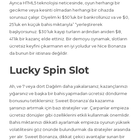
Ayrıca HTML5 teknolojisi neticesinde, oyun herhangi bir
gecikme veya kesinti olmadan herhangi bir cihazda
sorunsuz çalışır. Diyelim ki $50’luk bir bankrollünüz va ve $0,
25’luk en küçük bahis miktarıyla” “yerleştirerek
başlıyorsunuz. $30’luk kayıp turların ardından aniden $8,
41’lik bir kazanç elde ettiniz. Bir demoyu oynamak, slotların
ücretsiz keyfini çıkarmanın en iyi yoludur ve Nice Bonanza
da bunun bir istisnası değildir.
Lucky Spin Slot
Ah, ve 7 veya dört Dağılım daha yakalarsanız, kazançlarınızı
yığarsınız ve başka bir bahis yapmadan ücretsiz döndürme
bonusunu tetiklersiniz. Sweet Bonanza’da kazanma
şansınızı artırmak için bazı stratejiler var. Çarpanlar empieza
ücretsiz dönüşler gibi özelliklerini etkili kullanmak önemlidir.
Bahis miktarınızı dikkatli ayarlamak empieza oyunun yüksek
volatilitesini göz önünde bulundurmak da stratejiler arasında
yer alır. Sweet Bonanza, dikkat çekici avantajlar sunan bir