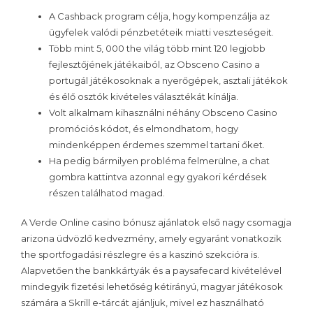
A Cashback program célja, hogy kompenzálja az
ügyfelek valódi pénzbetéteik miatti veszteségeit.
Több mint 5, 000 the világ több mint 120 legjobb
fejlesztőjének játékaiból, az Obsceno Casino a
portugál játékosoknak a nyerőgépek, asztali játékok
és élő osztók kivételes választékát kínálja.
Volt alkalmam kihasználni néhány Obsceno Casino
promóciós kódot, és elmondhatom, hogy
mindenképpen érdemes szemmel tartani őket.
Ha pedig bármilyen probléma felmerülne, a chat
gombra kattintva azonnal egy gyakori kérdések
részen találhatod magad.
A Verde Online casino bónusz ajánlatok első nagy csomagja
arizona üdvözlő kedvezmény, amely egyaránt vonatkozik
the sportfogadási részlegre és a kaszinó szekcióra is.
Alapvetően the bankkártyák és a paysafecard kivételével
mindegyik fizetési lehetőség kétirányú, magyar játékosok
számára a Skrill e-tárcát ajánljuk, mivel ez használható