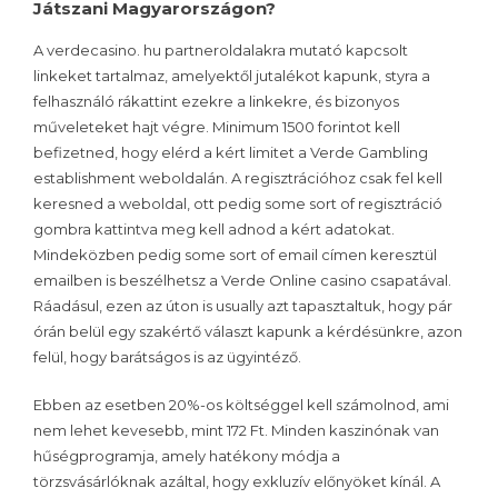
Játszani Magyarországon?
A verdecasino. hu partneroldalakra mutató kapcsolt
linkeket tartalmaz, amelyektől jutalékot kapunk, styra a
felhasználó rákattint ezekre a linkekre, és bizonyos
műveleteket hajt végre. Minimum 1500 forintot kell
befizetned, hogy elérd a kért limitet a Verde Gambling
establishment weboldalán. A regisztrációhoz csak fel kell
keresned a weboldal, ott pedig some sort of regisztráció
gombra kattintva meg kell adnod a kért adatokat.
Mindeközben pedig some sort of email címen keresztül
emailben is beszélhetsz a Verde Online casino csapatával.
Ráadásul, ezen az úton is usually azt tapasztaltuk, hogy pár
órán belül egy szakértő választ kapunk a kérdésünkre, azon
felül, hogy barátságos is az ügyintéző.
Ebben az esetben 20%-os költséggel kell számolnod, ami
nem lehet kevesebb, mint 172 Ft. Minden kaszinónak van
hűségprogramja, amely hatékony módja a
törzsvásárlóknak azáltal, hogy exkluzív előnyöket kínál. A