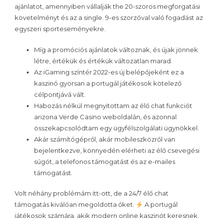
ajánlatot, amennyiben vállalják the 20-szoros megforgatási
követelményt és az a single. 9-es szorzóval való fogadást az
egyszeri sporteseményekre.
Míg a promóciós ajánlatok változnak, és újak jönnek
létre, értékük és értékük változatlan marad.
Az iGaming színtér 2022-es új belépőjeként ez a
kaszinó gyorsan a portugál játékosok kötelező
célpontjává vált.
Habozás nélkül megnyitottam az élő chat funkciót
arizona Verde Casino weboldalán, és azonnal
összekapcsolódtam egy ügyfélszolgálati ügynökkel.
Akár számítógépről, akár mobileszközről van
bejelentkezve, könnyedén elérheti az élő csevegési
súgót, a telefonos támogatást és az e-mailes
támogatást.
Volt néhány problémám itt-ott, de a 24/7 élő chat
támogatás kiválóan megoldotta őket.
A portugál
játékosok számára, akik modern online kaszinót keresnek,