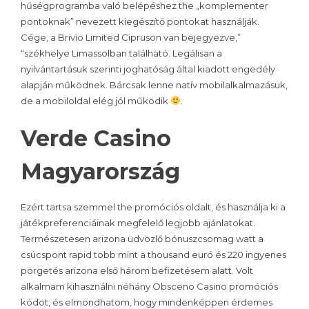
hűségprogramba való belépéshez the „komplementer
pontoknak” nevezett kiegészítő pontokat használják.
Cége, a Brivio Limited Cipruson van bejegyezve,”
“székhelye Limassolban található. Legálisan a
nyilvántartásuk szerinti joghatóság által kiadott engedély
alapján működnek. Bárcsak lenne natív mobilalkalmazásuk,
de a mobiloldal elég jól működik
.
Verde Casino
Magyarország
Ezért tartsa szemmel the promóciós oldalt, és használja ki a
játékpreferenciáinak megfelelő legjobb ajánlatokat.
Természetesen arizona üdvözlő bónuszcsomag watt a
csúcspont rapid több mint a thousand euró és 220 ingyenes
pörgetés arizona első három befizetésem alatt. Volt
alkalmam kihasználni néhány Obsceno Casino promóciós
kódot, és elmondhatom, hogy mindenképpen érdemes