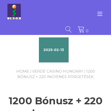
Skip
to
content
Tog
nav
0
2025-02-13
HOME
/
VERDE CASINO HUNGARY
/ 1200
BÓNUSZ + 220 INGYENES PÖRGETÉSEK
1200 Bónusz + 220