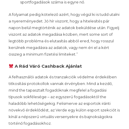
sportfogadások száma is egyre nő.
A folyamat pedig kötelező azért, hogy végül ki is tudd utalni
a nyereményedet. Jó hír viszont, hogy a hitelesítés pár
napon belül megtörténik az adatok beküldése után. Figyelj
viszont az adatok megadása közben, mert some sort of
legtöbb probléma és elutasítás abból ered, hogy rosszul
kerülnek megadásra az adatok, vagy nem éri el a kért
összeg a minimum fizetési limiteket.”
A Rád Váró Cashback Ajánlat
A felhasználói adatok és tranzakciók védelme érdekében
titkosítási protokollok vannak érvényben. Mind a kezdő,
mind the tapasztalt fogadóknak megfelel a fogadási
típusok sokfélesége – az egyszerű fogadásoktól the
haladóbb lehetőségekig. Felismerve az esportok iránti
növekvő érdeklődést, az Verde egy külön esport szekciót is
kínál a népszerű virtuális versenyekre és bajnokságokra
történő fogadásokhoz.