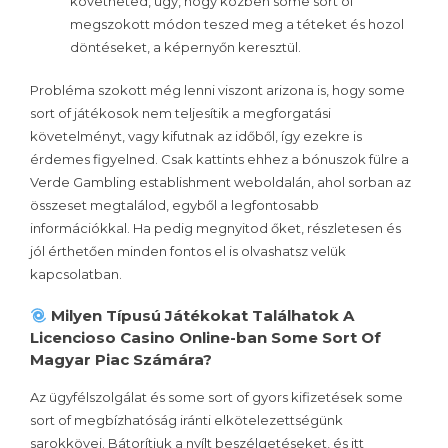
követheted, úgy, hogy közben some sort of
megszokott módon teszed meg a téteket és hozol
döntéseket, a képernyőn keresztül.
Probléma szokott még lenni viszont arizona is, hogy some
sort of játékosok nem teljesítik a megforgatási
követelményt, vagy kifutnak az időből, így ezekre is
érdemes figyelned. Csak kattints ehhez a bónuszok fülre a
Verde Gambling establishment weboldalán, ahol sorban az
összeset megtalálod, egyből a legfontosabb
információkkal. Ha pedig megnyitod őket, részletesen és
jól érthetően minden fontos el is olvashatsz velük
kapcsolatban.
Milyen Típusú Játékokat Találhatok A
Licencioso Casino Online-ban Some Sort Of
Magyar Piac Számára?
Az ügyfélszolgálat és some sort of gyors kifizetések some
sort of megbízhatóság iránti elkötelezettségünk
sarokkövei. Bátorítjuk a nyílt beszélgetéseket, és itt