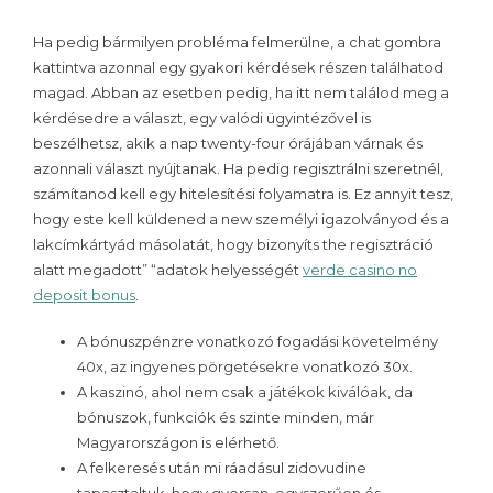
Ha pedig bármilyen probléma felmerülne, a chat gombra
kattintva azonnal egy gyakori kérdések részen találhatod
magad. Abban az esetben pedig, ha itt nem találod meg a
kérdésedre a választ, egy valódi ügyintézővel is
beszélhetsz, akik a nap twenty-four órájában várnak és
azonnali választ nyújtanak. Ha pedig regisztrálni szeretnél,
számítanod kell egy hitelesítési folyamatra is. Ez annyit tesz,
hogy este kell küldened a new személyi igazolványod és a
lakcímkártyád másolatát, hogy bizonyíts the regisztráció
alatt megadott” “adatok helyességét
verde casino no
deposit bonus
.
A bónuszpénzre vonatkozó fogadási követelmény
40x, az ingyenes pörgetésekre vonatkozó 30x.
A kaszinó, ahol nem csak a játékok kiválóak, da
bónuszok, funkciók és szinte minden, már
Magyarországon is elérhető.
A felkeresés után mi ráadásul zidovudine