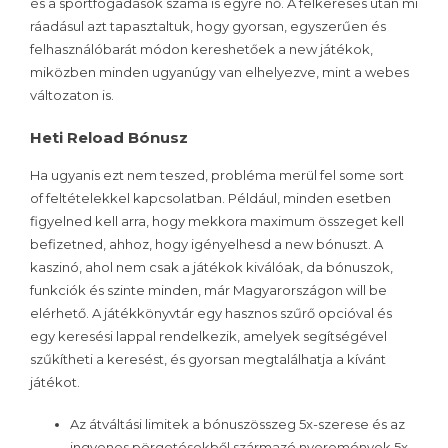
és a sportfogadások száma is egyre nő. A felkeresés után mi
ráadásul azt tapasztaltuk, hogy gyorsan, egyszerűen és
felhasználóbarát módon kereshetőek a new játékok,
miközben minden ugyanúgy van elhelyezve, mint a webes
változaton is.
Heti Reload Bónusz
Ha ugyanis ezt nem teszed, probléma merül fel some sort
of feltételekkel kapcsolatban. Például, minden esetben
figyelned kell arra, hogy mekkora maximum összeget kell
befizetned, ahhoz, hogy igényelhesd a new bónuszt. A
kaszinó, ahol nem csak a játékok kiválóak, da bónuszok,
funkciók és szinte minden, már Magyarországon will be
elérhető. A játékkönyvtár egy hasznos szűrő opcióval és
egy keresési lappal rendelkezik, amelyek segítségével
szűkítheti a keresést, és gyorsan megtalálhatja a kívánt
játékot.
Az átváltási limitek a bónuszösszeg 5x-szerese és az
ingyenes pörgetésekből származó nyeremények 5x-