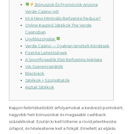
Bónuszok És Promóciók Arizona
Verde Casino-nél
Mi A New Minimális Befizetési Reduce?
Online Kaszinó Játékok The Verde
Casinoban
Ügyfélszolgálat
Verde Casino — Gyakran Ismételt Kérdések
Fizetési Lehetőségek
A Sportfogadók Első Befizetési Ajánlata
Vip Szerencsejáték
Blackjack
Játékok + Szolgáltatók
Asztali Játékok
Kapjon felértékelődött árfolyamokat a kedvező pontokért,
nagyobb heti bónuszokat és magasabb cashback
százalékokat. Ezután ki kell töltenie a rövid jelentkezési
űrlapot, és hitelesítenie kell a fiókját. Emellett az eljárás