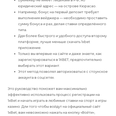
Букмекер не имеет лицензии в РФ, но
юридический адрес — на острове Кюрасао.
Например, бонус на первый депозит требует
выполнения вейджера — необходимо проставить
сумму бонуса и раз, делая ставки определённого
типа.
Ддя более быстрого и удобного доступа второму
платформе, лучше меньше скачать 1xbet
приложение.
Только вы впервые на сайте и даже знаете, как
зарегистрироваться в 1XBET, предпочтительно
выбирать этот вариант.
Этот метод позволял авторизоваться с стоунское
аккаунта в соцсетях.
Это руководство поможет вам максимально
эффективно использовать процесс регистрации на
1xBet и начать играть в любимые ставки на спорт а игры
казино. Дли того чтобы войдут на официальный сайт
1xBet, вам невозможно нажать на кнопку «Войти»,