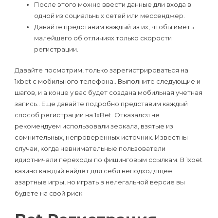
После этого можно ввести данные дли входа в
одной из социальных сетей или мессенджер.
Давайте представим каждый из их, чтобы иметь
малейшего об отличиях только скорости
регистрации.
Давайте посмотрим, только зарегистрироваться на
1xbet с мобильного телефона.. Выполните следующие и
шагов, и а конце у вас будет создана мобильная учетная
запись.. Еще давайте подробно представим каждый
способ регистрации на 1xBet. Отказался не
рекомендуем использовали зеркала, взятые из
сомнительных, непроверенных источник. Известны
случаи, когда невнимательные пользователи
идиотничали переходы по фишинговым ссылкам. В 1xbet
казино каждый найдёт для себя неподходящее
азартные игры, но играть в нелегальной версие вы
будете на свой риск.