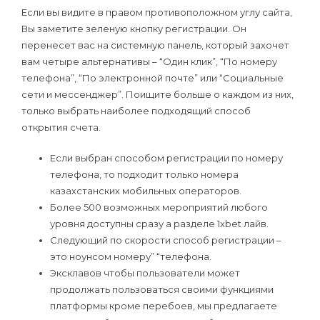
Если вы видите в правом противоположном углу сайта,
Вы заметите зеленую кнопку регистрации. Он
перенесет вас на системную панель, который захочет
вам четыре альтернативы – “Один клик”, “По номеру
телефона”, “По электронной почте” или “Социальные
сети и мессенджер”. Поищите больше о каждом из них,
только выбрать наиболее подходящий способ
открытия счета.
Если выбран способом регистрации по номеру
телефона, то подходит только номера
казахстанских мобильных операторов.
Более 500 возможных мероприятий любого
уровня доступны сразу а разделе 1xbet лайв.
Следующий по скорости способ регистрации –
это ноунсом номеру” “телефона.
Эксклавов чтобы пользователи может
продолжать пользоваться своими функциями
платформы кроме перебоев, мы предлагаете