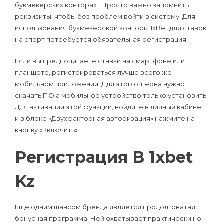
букмекерских конторах.. Просто важно запомнить
реквизиты, чтобы без проблем войти в систему. Для
использования букмекерской конторы 1xBet для ставок
на спорт потребуется обязательная регистрация.
Если вы предпочитаете ставки на смартфоне или
планшете, регистрироваться лучше всего же
мобильном приложении. Ддя этого сперва нужно
скачать ПО а мобильное устройство только установить.
Для активации этой функции, войдите в личный кабинет
и в блоке «Двухфакторная авторизация» нажмите на
кнопку «Включить».
Регистрация В 1xbet
Kz
Еще одним шансом бренда является продолговатая
бонусная программа. Ней охватывает практически но