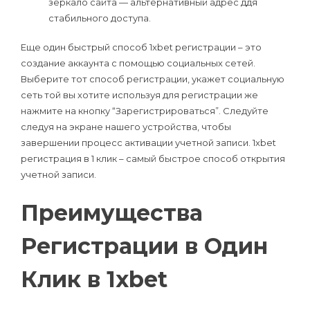
зеркало сайта — альтернативный адрес ддя
стабильного доступа.
Еще один быстрый способ 1xbet регистрации – это
создание аккаунта с помощью социальных сетей.
Выберите тот способ регистрации, укажет социальную
сеть той вы хотите используя для регистрации же
нажмите на кнопку “Зарегистрироваться”. Следуйте
следуя на экране нашего устройства, чтобы
завершении процесс активации учетной записи. 1xbet
регистрация в 1 клик – самый быстрое способ открытия
учетной записи.
Преимущества
Регистрации в Один
Клик в 1xbet