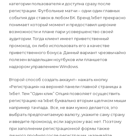
категории пользователя и доступна сразу после
регистрации. Футбольные матчи – одни один главных
события ддя ставок в любом БК. Бренд 1хбет прекрасно
понимает который момент и предоставил широкие
возможности и плане пари усовершенство своей
аудитории. Тогда клиент имеет приветственный
промокод, он либо использовать его а качестве
приветственного бонуса. Данный вариант чрезвычайно
полезен владельцам ноутбуков или планшетов
надзором управлением Windows.
Второй способ создать аккаунт– нажать кнопку
«Регистрация» на верхней панели главной страницы а
1xбет. Тем “Один клик” Опция позволяет осуществить
регистрацию на 1xbet буквально вторым щелчком мыши
например тачпада.. Все, не вам нужно делается, это
выбрать предпочитаемую валюту, укажите саму страну
и введите промокод, если зарухом у вас нет. Поэтому
при заполнении регистрационной формы также
личного профиля госле регистрации, указывайте