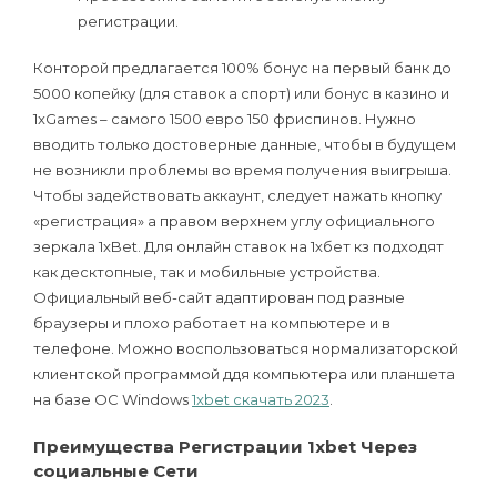
регистрации.
Конторой предлагается 100% бонус на первый банк до
5000 копейку (для ставок а спорт) или бонус в казино и
1xGames – самого 1500 евро 150 фриспинов. Нужно
вводить только достоверные данные, чтобы в будущем
не возникли проблемы во время получения выигрыша.
Чтобы задействовать аккаунт, следует нажать кнопку
«регистрация» а правом верхнем углу официального
зеркала 1xBet. Для онлайн ставок на 1хбет кз подходят
как десктопные, так и мобильные устройства.
Официальный веб-сайт адаптирован под разные
браузеры и плохо работает на компьютере и в
телефоне. Можно воспользоваться нормализаторской
клиентской программой ддя компьютера или планшета
на базе ОС Windows
1xbet скачать 2023
.
Преимущества Регистрации 1xbet Через
социальные Сети