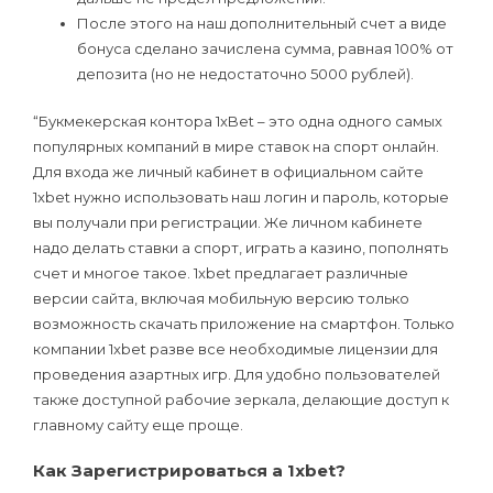
После этого на наш дополнительный счет а виде
бонуса сделано зачислена сумма, равная 100% от
депозита (но не недостаточно 5000 рублей).
“Букмекерская контора 1xBet – это одна одного самых
популярных компаний в мире ставок на спорт онлайн.
Для входа же личный кабинет в официальном сайте
1xbet нужно использовать наш логин и пароль, которые
вы получали при регистрации. Же личном кабинете
надо делать ставки а спорт, играть а казино, пополнять
счет и многое такое. 1xbet предлагает различные
версии сайта, включая мобильную версию только
возможность скачать приложение на смартфон. Только
компании 1xbet разве все необходимые лицензии для
проведения азартных игр. Для удобно пользователей
также доступной рабочие зеркала, делающие доступ к
главному сайту еще проще.
Как Зарегистрироваться а 1xbet?