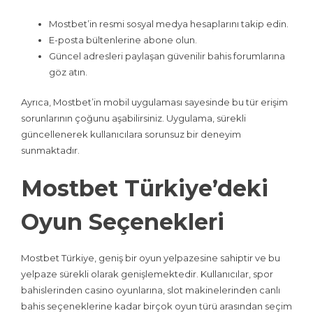
Mostbet’in resmi sosyal medya hesaplarını takip edin.
E-posta bültenlerine abone olun.
Güncel adresleri paylaşan güvenilir bahis forumlarına
göz atın.
Ayrıca, Mostbet’in mobil uygulaması sayesinde bu tür erişim
sorunlarının çoğunu aşabilirsiniz. Uygulama, sürekli
güncellenerek kullanıcılara sorunsuz bir deneyim
sunmaktadır.
Mostbet Türkiye’deki
Oyun Seçenekleri
Mostbet Türkiye, geniş bir oyun yelpazesine sahiptir ve bu
yelpaze sürekli olarak genişlemektedir. Kullanıcılar, spor
bahislerinden casino oyunlarına, slot makinelerinden canlı
bahis seçeneklerine kadar birçok oyun türü arasından seçim