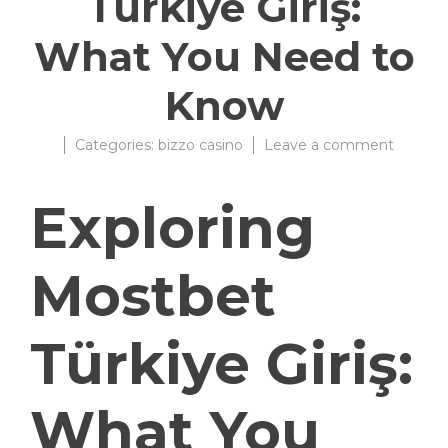
Türkiye Giriş:
What You Need to
Know
on
By
2025-
Categories:
bizzo casino
Leave a comment
Explori
kano
02-
Mostbe
13
Exploring
Türkiye
Giriş:
What
You
Mostbet
Need
to
Know
Türkiye Giriş:
What You