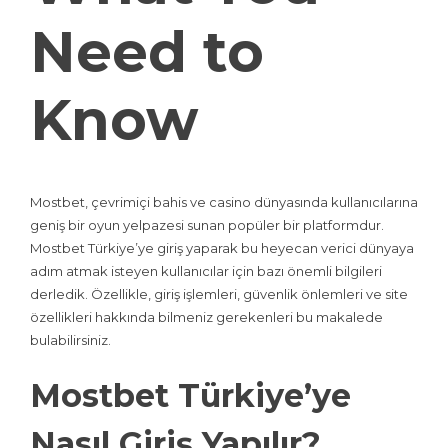
Need to
Know
Mostbet, çevrimiçi bahis ve casino dünyasında kullanıcılarına
geniş bir oyun yelpazesi sunan popüler bir platformdur.
Mostbet Türkiye’ye giriş yaparak bu heyecan verici dünyaya
adım atmak isteyen kullanıcılar için bazı önemli bilgileri
derledik. Özellikle, giriş işlemleri, güvenlik önlemleri ve site
özellikleri hakkında bilmeniz gerekenleri bu makalede
bulabilirsiniz.
Mostbet Türkiye’ye
Nasıl Giriş Yapılır?