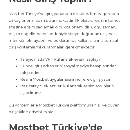
Mostbet Türkiye’ye giriş yaparken dikkat edilmesi gereken
birkaç önemli adım bulunmaktadır. İlk olarak, resmi internet
sitesine erişim sağlamak oldukça önemlidir. Çoğu zaman,
erişim engellemeleri nedeniyle siteye doğrudan ulaşmak
mümkün olmayabilir ve bu durumda kullanıcıların alternatif
giriş yöntemlerini kullanmaları gerekmektedir.
Tarayıcınızda VPN kullanarak erişim sağlayın.
Güncel giriş adreslerini sosyal medya hesaplarından
takip edin.
Resmi Mostbet uygulamasını indirerek giriş yapın.
Bazı tarayıcı eklentileri kullanarak erişim sorunlarını
aşabilirsiniz.
Bu yöntemlerle Mostbet Türkiye platformuna hızlı ve güvenli
bir şekilde erişebilirsiniz.
Mostbet Türkiye’de