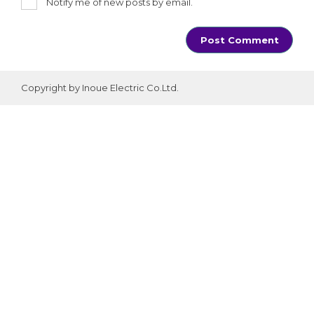
Notify me of new posts by email.
Copyright by Inoue Electric Co.Ltd.