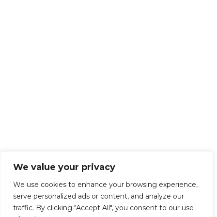
We value your privacy
We use cookies to enhance your browsing experience,
serve personalized ads or content, and analyze our
traffic. By clicking "Accept All", you consent to our use