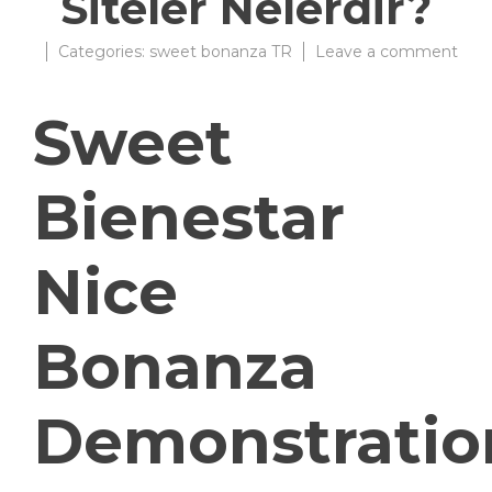
Siteler Nelerdir?
on
By
2025-
Categories:
sweet bonanza TR
Leave a comment
Free
kano
02-
Spin
13
Sweet
Ver
Sitel
Nele
Bienestar
Nice
Bonanza
Demonstratio