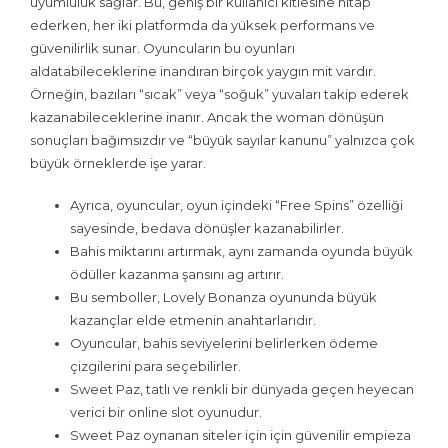
uyumluluk sağlar. Bu, geniş bir kullanıcı kitlesine hitap
ederken, her iki platformda da yüksek performans ve
güvenilirlik sunar. Oyuncuların bu oyunları
aldatabileceklerine inandıran birçok yaygın mit vardır.
Örneğin, bazıları “sıcak” veya “soğuk” yuvaları takip ederek
kazanabileceklerine inanır. Ancak the woman dönüşün
sonuçları bağımsızdır ve “büyük sayılar kanunu” yalnızca çok
büyük örneklerde işe yarar.
Ayrıca, oyuncular, oyun içindeki “Free Spins” özelliği
sayesinde, bedava dönüşler kazanabilirler.
Bahis miktarını artırmak, aynı zamanda oyunda büyük
ödüller kazanma şansını ag artırır.
Bu semboller, Lovely Bonanza oyununda büyük
kazançlar elde etmenin anahtarlarıdır.
Oyuncular, bahis seviyelerini belirlerken ödeme
çizgilerini para seçebilirler.
Sweet Paz, tatlı ve renkli bir dünyada geçen heyecan
verici bir online slot oyunudur.
Sweet Paz oynanan siteler için için güvenilir empieza