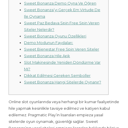
Sweet Bonanza Demo Oyna Ve Öğren
Sweet Bonanza’yı Gerçek Em Virtude De
Ile Oynama
Sweet Paz Bedava Spin Free Spin Veren
Siteler Nelerdir?
Sweet Bonanza Oyunu Özellikleri
Demo Modunun Faydaları:
Sweet Bienestar Free Spin Veren Siteler
Sweet Bonanza Hile Apk
Slot Makinesinde Yeniden Döndürme Var
Mı?
Dikkat Edilmesi Gereken Semboller
Sweet Bonanza Hangi Sitelerde Oynanır?
Online slot oyunlarında veya herhangi bir kumar faaliyetinde
hile yapmak kesinlikle tavsiye edilmez ve katiyen kabul
edilemez. Pragmatic Play’in lisansları empieza yasal
sitelerde oyun oynamak, güvenliği sağlar. Sweet