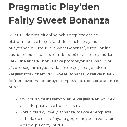
Pragmatic Play’den
Fairly Sweet Bonanza
1xBet, uluslararası bir online bahis empieza casino
platformudur ve birçok farklı slot machine oyununu
bünyesinde bulundurur. “Sweet Bonanza”, birçok online
casino empieza bahis sitesinde popüler bir slot oyunudur.
Farklı siteler, farklı bonuslar ve promosyonlar sunabilir, bu
yüzden seçiminizi yapmadan önce çeşitli seçenekleri
karşılaştırmak önemlidir. “Sweet Bonanza” özellikle büyük
ödüller kazanma potansiyeli empieza tatlı, çekici tasarımı ile
bilinir.
Oyuncular, çeşitli semboller ile karşılaşırken, your ex
biri farklı puanlar ve bonuslar sunar.
Sonuç olarak, Lovely Bonanza, meyveler empieza
tatlılarla dolu bir dünyada geçen, heyecan verici bir
video clip slot oyunudur.