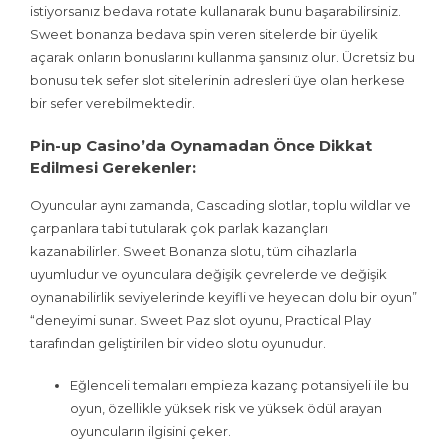
istiyorsanız bedava rotate kullanarak bunu başarabilirsiniz.
Sweet bonanza bedava spin veren sitelerde bir üyelik
açarak onların bonuslarını kullanma şansınız olur. Ücretsiz bu
bonusu tek sefer slot sitelerinin adresleri üye olan herkese
bir sefer verebilmektedir.
Pin-up Casino’da Oynamadan Önce Dikkat
Edilmesi Gerekenler:
Oyuncular aynı zamanda, Cascading slotlar, toplu wildlar ve
çarpanlara tabi tutularak çok parlak kazançları
kazanabilirler. Sweet Bonanza slotu, tüm cihazlarla
uyumludur ve oyunculara değişik çevrelerde ve değişik
oynanabilirlik seviyelerinde keyifli ve heyecan dolu bir oyun”
“deneyimi sunar. Sweet Paz slot oyunu, Practical Play
tarafından geliştirilen bir video slotu oyunudur.
Eğlenceli temaları empieza kazanç potansiyeli ile bu
oyun, özellikle yüksek risk ve yüksek ödül arayan
oyuncuların ilgisini çeker.