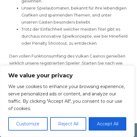
gewinnen.
Unsere Spielautomaten, bekannt für ihre lebendigen
Grafiken und spannenden Themen, sind unter
unseren Gästen besonders beliebt.
Trotz der Einfachheit welcher meisten Titel gibt es
durchaus innovative Spielkonzepte, wie bei Minefield
oder Penalty Shootout, zu entdecken.
Den vollen Funktionsumfang des Vulkan Casinos genießen
wirklich unsere registrierten Spieler. Starten Sie nach wie
vor heute in du persönliches Casinoabenteuer sowie
We value your privacy
registrieren Sie sich im Vegas On line casino. Für alle
Besitzer von Android-Geräten haben wir zudem noch eine
We use cookies to enhance your browsing experience,
spezielle Vulkan Las vegas App entwickelt. Sie können
serve personalized ads or content, and analyze our
diese bei unserer Website herunterladen und damit das
traffic. By clicking "Accept All", you consent to our use
noch besseres mobiles Erlebnis genießen.”
of cookies.
“[newline]Unsere Android App ist echt zuverlässig und
einfach zu verwenden ebenso führt jedes Spiel flüssig und
Customize
Reject All
Accept All
zuverlässig aus. Oder Sie schreiben eine E-mail an unseren
Electonic Componet Market
Dismiss
Assistance, welcher Ihnen möglichst schnell antworten