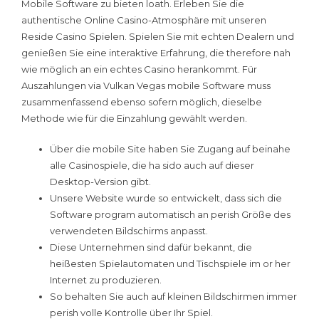
Mobile Software zu bieten loath. Erleben Sie die
authentische Online Casino-Atmosphäre mit unseren
Reside Casino Spielen. Spielen Sie mit echten Dealern und
genießen Sie eine interaktive Erfahrung, die therefore nah
wie möglich an ein echtes Casino herankommt. Für
Auszahlungen via Vulkan Vegas mobile Software muss
zusammenfassend ebenso sofern möglich, dieselbe
Methode wie für die Einzahlung gewählt werden.
Über die mobile Site haben Sie Zugang auf beinahe
alle Casinospiele, die ha sido auch auf dieser
Desktop-Version gibt.
Unsere Website wurde so entwickelt, dass sich die
Software program automatisch an perish Größe des
verwendeten Bildschirms anpasst.
Diese Unternehmen sind dafür bekannt, die
heißesten Spielautomaten und Tischspiele im or her
Internet zu produzieren.
So behalten Sie auch auf kleinen Bildschirmen immer
perish volle Kontrolle über Ihr Spiel.