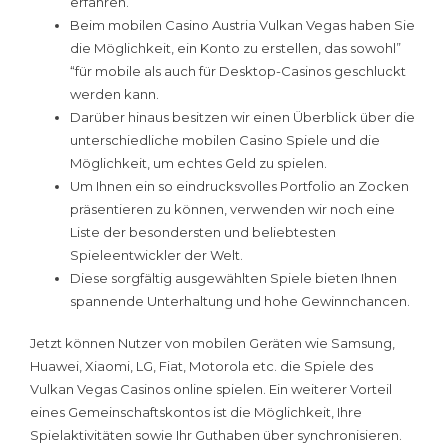
erfahren.
Beim mobilen Casino Austria Vulkan Vegas haben Sie
die Möglichkeit, ein Konto zu erstellen, das sowohl”
“für mobile als auch für Desktop-Casinos geschluckt
werden kann.
Darüber hinaus besitzen wir einen Überblick über die
unterschiedliche mobilen Casino Spiele und die
Möglichkeit, um echtes Geld zu spielen.
Um Ihnen ein so eindrucksvolles Portfolio an Zocken
präsentieren zu können, verwenden wir noch eine
Liste der besondersten und beliebtesten
Spieleentwickler der Welt.
Diese sorgfältig ausgewählten Spiele bieten Ihnen
spannende Unterhaltung und hohe Gewinnchancen.
Jetzt können Nutzer von mobilen Geräten wie Samsung,
Huawei, Xiaomi, LG, Fiat, Motorola etc. die Spiele des
Vulkan Vegas Casinos online spielen. Ein weiterer Vorteil
eines Gemeinschaftskontos ist die Möglichkeit, Ihre
Spielaktivitäten sowie Ihr Guthaben über synchronisieren.