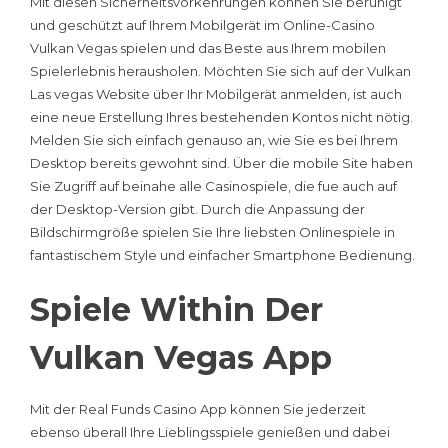
Mit diesen Sicherheitsvorkehrungen können Sie beruhigt
und geschützt auf Ihrem Mobilgerät im Online-Casino
Vulkan Vegas spielen und das Beste aus Ihrem mobilen
Spielerlebnis herausholen. Möchten Sie sich auf der Vulkan
Las vegas Website über Ihr Mobilgerät anmelden, ist auch
eine neue Erstellung Ihres bestehenden Kontos nicht nötig.
Melden Sie sich einfach genauso an, wie Sie es bei Ihrem
Desktop bereits gewohnt sind. Über die mobile Site haben
Sie Zugriff auf beinahe alle Casinospiele, die fue auch auf
der Desktop-Version gibt. Durch die Anpassung der
Bildschirmgröße spielen Sie Ihre liebsten Onlinespiele in
fantastischem Style und einfacher Smartphone Bedienung.
Spiele Within Der
Vulkan Vegas App
Mit der Real Funds Casino App können Sie jederzeit
ebenso überall Ihre Lieblingsspiele genießen und dabei