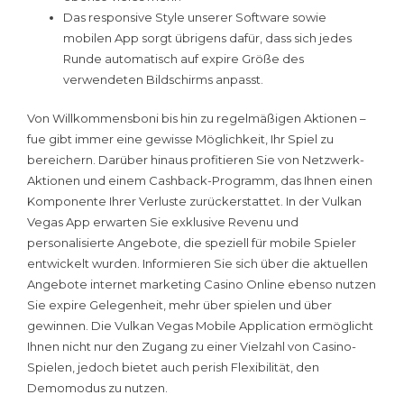
Das responsive Style unserer Software sowie
mobilen App sorgt übrigens dafür, dass sich jedes
Runde automatisch auf expire Größe des
verwendeten Bildschirms anpasst.
Von Willkommensboni bis hin zu regelmäßigen Aktionen –
fue gibt immer eine gewisse Möglichkeit, Ihr Spiel zu
bereichern. Darüber hinaus profitieren Sie von Netzwerk-
Aktionen und einem Cashback-Programm, das Ihnen einen
Komponente Ihrer Verluste zurückerstattet. In der Vulkan
Vegas App erwarten Sie exklusive Revenu und
personalisierte Angebote, die speziell für mobile Spieler
entwickelt wurden. Informieren Sie sich über die aktuellen
Angebote internet marketing Casino Online ebenso nutzen
Sie expire Gelegenheit, mehr über spielen und über
gewinnen. Die Vulkan Vegas Mobile Application ermöglicht
Ihnen nicht nur den Zugang zu einer Vielzahl von Casino-
Spielen, jedoch bietet auch perish Flexibilität, den
Demomodus zu nutzen.