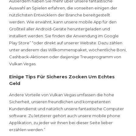
Außerdem haben Sie mehr über unsere fantastische
Auswahl an Spielen erfahren, die vonseiten einigen der
nützlichsten Entwicklern der Branche bereitgestellt
werden. Wie erwähnt, kann unsere mobile App für den
Großteil aller Android-Geräte heruntergeladen und
installiert werden. Sie finden die Anwendung im Google
Play Store” “oder direkt auf unserer Website. Dazu zählen
unter anderem das Willkommenspaket, wöchentliche Boni,
Cashback-Aktionen oder dasjenige Treueprogramm von
Vulkan Vegas.
Einige Tips Für Sicheres Zocken Um Echtes
Geld
Andere Vorteile von Vulkan Vegas umfassen die hohe
Sicherheit, unseren freundlichen und kompetenten
Kundendienst und natürlich unsere fantastische Computer
software. Zu letzterer gehört auch unsere mobile phone
Applikation, zu jeder wir Ihnen bei dieser Seite lieber
erzählen werden.”