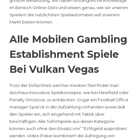
größter Bedeutung. Wir haben umfangreiche Knowledge
im Bereich Online-Slots und wissen genau, wie wir unseren
Spielern die nützlichsten Spielautomaten auf unserem
Markt bieten können.
Alle Mobilen Gambling
Establishment Spiele
Bei Vulkan Vegas
Trotz der Einfachheit welcher meisten Titel findet man
durchaus innovative Spielkonzepte, wie bei Minefield oder
Penalty Shootout, zu entdecken. Sogar ein Football Office
manager Spiel ist in der Aufzählung vorhanden sowie lädt
den Spieler ein, sich eingehend mit Taktik über
beschäftigen. Alle Sofortspiele aus dieser Kategorie
können auch ohne den Einsatz von” “Echtgeld ausprobiert
werden. Video Poker kombiniert die Aufregung von