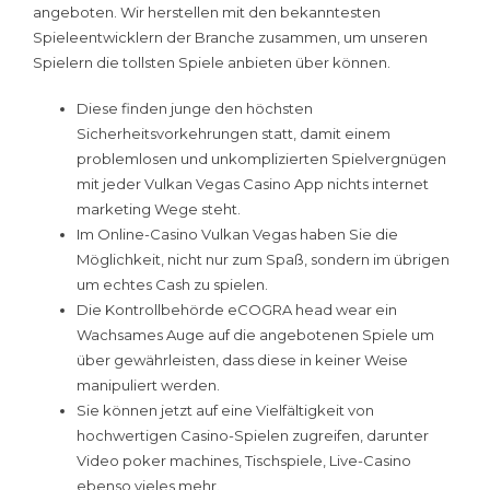
angeboten. Wir herstellen mit den bekanntesten
Spieleentwicklern der Branche zusammen, um unseren
Spielern die tollsten Spiele anbieten über können.
Diese finden junge den höchsten
Sicherheitsvorkehrungen statt, damit einem
problemlosen und unkomplizierten Spielvergnügen
mit jeder Vulkan Vegas Casino App nichts internet
marketing Wege steht.
Im Online-Casino Vulkan Vegas haben Sie die
Möglichkeit, nicht nur zum Spaß, sondern im übrigen
um echtes Cash zu spielen.
Die Kontrollbehörde eCOGRA head wear ein
Wachsames Auge auf die angebotenen Spiele um
über gewährleisten, dass diese in keiner Weise
manipuliert werden.
Sie können jetzt auf eine Vielfältigkeit von
hochwertigen Casino-Spielen zugreifen, darunter
Video poker machines, Tischspiele, Live-Casino
ebenso vieles mehr.