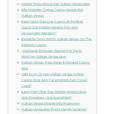
Spiele Throughout Der Vulkan Vegas App
Alle Mobilen Online Casino Spiele Bei
Vulkan Vegas
Kann Auch Das Live Casino At Redbet
Durch Die Mobile Version Der Site
Verwendet Werden?”
Beliebte Slots Within Vulkan Vegas On The
Internet Casino
“exklusive Bonusse Warten Für Sie In
Welcher Vulkan Vegas App
Vulkan Vegas: Pass Away Echtgeld Casino
App
Gibt Es Im Or Her Vulkan Vegas Online
Casino Eine App Für Android Zum Down
Load?
Kann Man Über Die Mobile Version Bzw
App Einzahlen Und Auszahlen?
Vulkan Vegas Mobile Informationen
Vulkan Vegas Bei Ihrem Handy (android