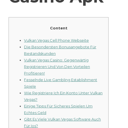
Added
Bonus
Sichern
Content
Vulkan Vegas Cell Phone Webseite
Die Besondersten Bonusangebote Für
Bestandskunden
Vulkan Vegas Casino: Gegenwärtig
Registrieren Und Von Den Vorteilen
Profitieren!
Fesselnde Live Gambling Establishment
Spiele
Wie Registriere Ich Ein Konto Unter Vulkan
Vegas?
Einige Tipps Für Sicheres Spielen Um
Echtes Geld
Gibt Es Viele Vulkan Vegas Software Auch
Für Ios?