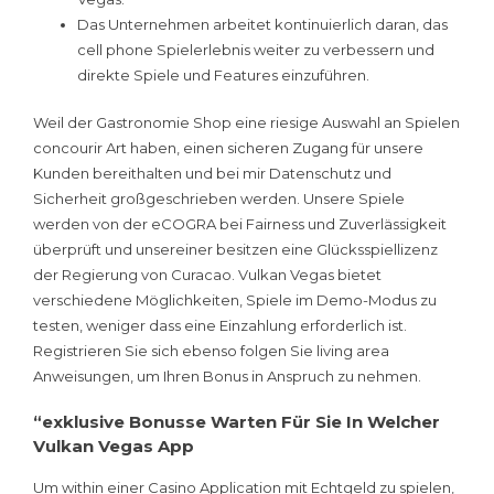
Das Unternehmen arbeitet kontinuierlich daran, das
cell phone Spielerlebnis weiter zu verbessern und
direkte Spiele und Features einzuführen.
Weil der Gastronomie Shop eine riesige Auswahl an Spielen
concourir Art haben, einen sicheren Zugang für unsere
Kunden bereithalten und bei mir Datenschutz und
Sicherheit großgeschrieben werden. Unsere Spiele
werden von der eCOGRA bei Fairness und Zuverlässigkeit
überprüft und unsereiner besitzen eine Glücksspiellizenz
der Regierung von Curacao. Vulkan Vegas bietet
verschiedene Möglichkeiten, Spiele im Demo-Modus zu
testen, weniger dass eine Einzahlung erforderlich ist.
Registrieren Sie sich ebenso folgen Sie living area
Anweisungen, um Ihren Bonus in Anspruch zu nehmen.
“exklusive Bonusse Warten Für Sie In Welcher
Vulkan Vegas App
Um within einer Casino Application mit Echtgeld zu spielen,