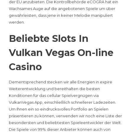
der EU anzubieten. Die Kontrollbehörde eCOGRA hat ein
Wachsames Auge auf die angebotenen Spiele um über
gewährleisten, dass jene in keiner Melodie manipuliert
werden.
Beliebte Slots In
Vulkan Vegas On-line
Casino
Dementsprechend stecken wir alle Energien in expire
Weiterentwicklung und bereithalten die besten
Konditionen für das cellular Spielvergnügen via
VulkanVegas App, einschließlich schnellerer Ladezeiten.
Um Ihnen ein so eindrucksvolles Portfolio an Spielen
präsentieren zu können, verwenden wir noch eine Liste der
besondersten und beliebtesten Spieleentwickler der Welt.
Die Spiele von 99% dieser Anbieter können auch von