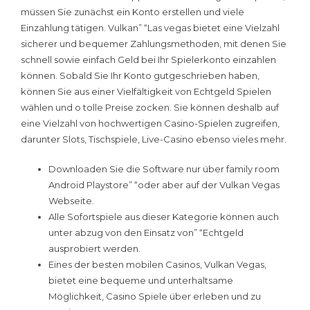
müssen Sie zunächst ein Konto erstellen und viele
Einzahlung tätigen. Vulkan” “Las vegas bietet eine Vielzahl
sicherer und bequemer Zahlungsmethoden, mit denen Sie
schnell sowie einfach Geld bei Ihr Spielerkonto einzahlen
können. Sobald Sie Ihr Konto gutgeschrieben haben,
können Sie aus einer Vielfältigkeit von Echtgeld Spielen
wählen und o tolle Preise zocken. Sie können deshalb auf
eine Vielzahl von hochwertigen Casino-Spielen zugreifen,
darunter Slots, Tischspiele, Live-Casino ebenso vieles mehr.
Downloaden Sie die Software nur über family room
Android Playstore” “oder aber auf der Vulkan Vegas
Webseite.
Alle Sofortspiele aus dieser Kategorie können auch
unter abzug von den Einsatz von” “Echtgeld
ausprobiert werden.
Eines der besten mobilen Casinos, Vulkan Vegas,
bietet eine bequeme und unterhaltsame
Möglichkeit, Casino Spiele über erleben und zu