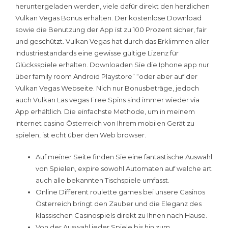
heruntergeladen werden, viele dafür direkt den herzlichen
Vulkan Vegas Bonus erhalten. Der kostenlose Download
sowie die Benutzung der App ist zu 100 Prozent sicher, fair
und geschützt. Vulkan Vegas hat durch das Erklimmen aller
Industriestandards eine gewisse gültige Lizenz für
Glücksspiele erhalten. Downloaden Sie die Iphone app nur
über family room Android Playstore” “oder aber auf der
Vulkan Vegas Webseite. Nich nur Bonusbeträge, jedoch
auch Vulkan Las vegas Free Spins sind immer wieder via
App erhältlich. Die einfachste Methode, um in meinem
Internet casino Österreich von Ihrem mobilen Gerät zu
spielen, ist echt über den Web browser.
Auf meiner Seite finden Sie eine fantastische Auswahl
von Spielen, expire sowohl Automaten auf welche art
auch alle bekannten Tischspiele umfasst.
Online Different roulette games bei unsere Casinos
Österreich bringt den Zauber und die Eleganz des
klassischen Casinospiels direkt zu Ihnen nach Hause.
Von der Auswahl jeder Spiele bis hin zum