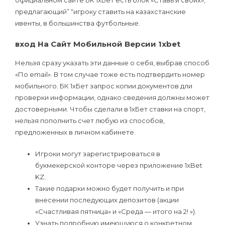
предлагающий” “игроку ставить на казахстанские
ивенты, в большинства футбольные.
вход На Сайт Мобильной Версии 1xbet
Нельзя сразу указать эти данные о себя, выбрав способ
«По email». В том случае тоже есть подтвердить номер
мобильного. БК 1хБет запрос копии документов дли
проверки информации, однако сведения должны может
достоверными. Чтобы сделали в 1хБет ставки на спорт,
нельзя пополнить счет любую из способов,
предложенных в личном кабинете.
Игроки могут зарегистрироваться в
букмекерской конторе через приложение 1xBet
KZ.
Такие подарки можно будет получить и при
внесении последующих депозитов (акции
«Счастливая пятница» и «Среда — итого на 2! »).
Узнать подробную имеющуюся о конкретном