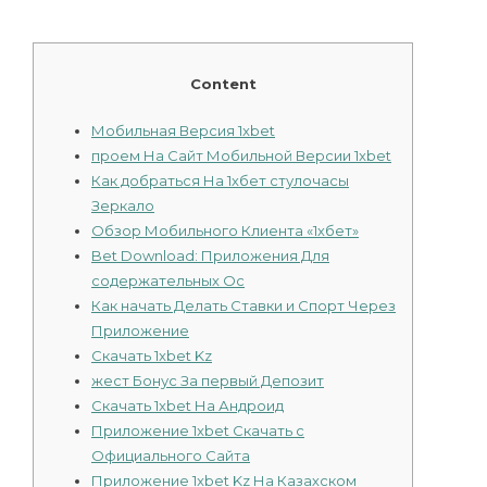
Content
Мобильная Версия 1xbet
проем На Сайт Мобильной Версии 1xbet
Как добраться На 1хбет стулочасы
Зеркало
Обзор Мобильного Клиента «1хбет»
Bet Download: Приложения Для
содержательных Ос
Как начать Делать Ставки и Спорт Через
Приложение
Скачать 1xbet Kz
жест Бонус За первый Депозит
Скачать 1xbet На Андроид
Приложение 1xbet Скачать с
Официального Сайта
Приложение 1xbet Kz На Казахском