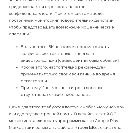
придерживается строгих стандартов
конфиденциальности. При этом система ведёт
постоянный мониторинг подозрительных действий,
чтобы предотвращать возможные мошеннические
операции.”
Больше того, БК позволяет просматривать
графические, текстовые, а всегда и
видеотрансляции (самых рейтинговых событий).
Кроме этого, настоятельно рекомендуем
применять только свои свои данные во время
регистрации.
При том у” “возможного игрока должны
отсутствовать какие-либо ранее…
Даже для этого требуются доступ к мобильному номеру
или адресу электронной почты. В девайсы с этой ОС
можно инсталлировать программы как из Google Play
Market, так и одним апк-файлов. Чтобы 1xBet скачать на