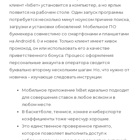
клиент «1хБет» установится а компьютер, а но ярлык
появится на рабочем столе. Один запуск программы
потребуется несколько минут ноунсом причине поиска,
загрузки и установки обновлений. Мобильное ПО
букмекера совместимо со смартфонами и планшетами
на Android 6. 0 и новее. Только клиент имеет кивок
промокод, он или использовать его а качестве
приветственного бонуса. Процесс оформления
персональные аккаунта в оператора сводится
буквально второму нескольким шагам. Но, что нужно от
новичка – изучающе следовать инструкции.
Мобильное приложение 1xBet идеально подходит
для совершения ставок в любое всяком и в
любом месте.
В баскетболе, теннисе, хоккее и киберспорте
коэффициенты тоже чересчур хорошие.
Это единственное проверенное принято,
которое позволяет выполнить доступ к