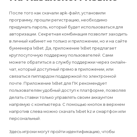
После того как скачали apk-файл, установили
программу, прошли регистрацию, необходимо
придумать пароль, который будет использоваться для
авторизации. Секретная комбинация позволит заходить
в личный кабинет не только и приложении, но и на сайте
букмекера 1xBet. Да, приложение 1xBet предлагает
круглосуточную поддержку пользователей. Сами
можете обратиться а службу поддержки через онлайн-
чат, который доступный прямо в приложении, или
связаться пиппардом поддержкой по электронной
почте. Приложение 1xBet для ПК рекомендует
пользователям удобный доступ к платформе, позволяя
делать ставки только управлять своим аккаунтом
напрямую с компьютера. С помощью кнопок в верхнем
напротив слева можно скачать 1xbet kz и смартфон или
персональный.
Здесь игроки могут пройти идентификацию, чтобы