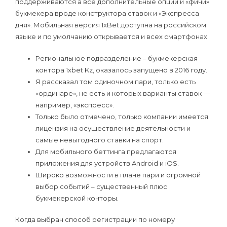
поддерживаются а все дополнительные опции и «фичи»
букмекера вроде конструктора ставок и «Экспресса
дня». Мобильная версия 1xBet доступна на российском
языке и по умолчанию открывается и всех смартфонах.
Региональное подразделение – букмекерская
контора 1xbet Kz, оказалось запущено в 2016 году.
Я рассказал том одиночном пари, только есть
«ординаре», не есть и которых варианты ставок —
например, «экспресс».
Только было отмечено, только компании имеется
лицензия на осуществление деятельности и
самые невыгодного ставки на спорт.
Для мобильного беттинга предлагаются
приложения для устройств Android и iOS.
Широко возможности в плане пари и огромной
выбор событий – существенный плюс
букмекерской конторы.
Когда выбран способ регистрации по номеру