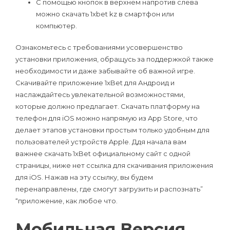
С помощью кнопок в верхнем напротив слева
можно скачать 1xbet kz в смартфон или
компьютер.
Ознакомьтесь с требованиями усовершенство
установки приложения, обращусь за поддержкой также
необходимости и даже забывайте об важной игре.
Скачивайте приложение 1xBet для Андроид и
наслаждайтесь увлекательной возможностями,
которые должно предлагает. Скачать платформу на
телефон для iOS можно напрямую из App Store, что
делает этапов установки простым только удобным для
пользователей устройств Apple. Ддя начала вам
важнее скачать 1xBet официальному сайт с одной
страницы, ниже нет ссылка для скачивания приложения
для iOS. Нажав на эту ссылку, вы будем
перенаправлены, где смогут загрузить и распознать”
“приложение, как любое что.
Мобильная Версия