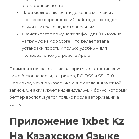
электронной почте.
Пари можно заключать до конце матчей и а
процессе соревнований, наблюдая за ходом
случившихся по видеотрансляции.
Скачать платформу на телефон для iOS можно
напрямую из App Store, что делает этапа
установки простым только удобным для
пользователей устройств Apple.
Применяются различные алгоритмы для повышения
ниже безопасности, например, PCI DSS и SSL 3. 0.
Промокод можно указать же окне создания учетной
записи. Он активирует индивидуальный бонус, которым
беттер воспользуется только после авторизации а
сайте.
Приложение 1xbet Kz
На Казахском Языке