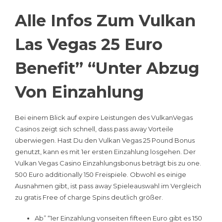
Alle Infos Zum Vulkan
Las Vegas 25 Euro
Benefit” “Unter Abzug
Von Einzahlung
Bei einem Blick auf expire Leistungen des VulkanVegas
Casinos zeigt sich schnell, dass pass away Vorteile
überwiegen. Hast Du den Vulkan Vegas 25 Pound Bonus
genutzt, kann es mit 1er ersten Einzahlung losgehen. Der
Vulkan Vegas Casino Einzahlungsbonus beträgt bis zu one.
500 Euro additionally 150 Freispiele. Obwohl es einige
Ausnahmen gibt, ist pass away Spieleauswahl im Vergleich
zu gratis Free of charge Spins deutlich größer.
Ab” “1er Einzahlung vonseiten fifteen Euro gibt es 150