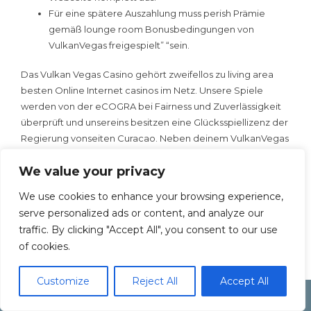
Für eine spätere Auszahlung muss perish Prämie
gemäß lounge room Bonusbedingungen von
VulkanVegas freigespielt” “sein.
Das Vulkan Vegas Casino gehört zweifellos zu living area
besten Online Internet casinos im Netz. Unsere Spiele
werden von der eCOGRA bei Fairness und Zuverlässigkeit
überprüft und unsereins besitzen eine Glücksspiellizenz der
Regierung vonseiten Curacao. Neben deinem VulkanVegas
Casino Bonus ohne Einzahlung darüber hinaus dem
We value your privacy
Willkommenspaket gibt es viele Aktionen für bereits
registrierte Spieler. Das Erlebnis reicht von einem
We use cookies to enhance your browsing experience,
Treueprogramm über einen speziellen Samstags-Bonus bis
serve personalized ads or content, and analyze our
hin zu Bonusaktionen zu Weihnachten und Feiertagen und
traffic. By clicking "Accept All", you consent to our use
einem Glücksrad. Denn internet marketing nächsten Schritt
of cookies.
eröffnet der Spieler ein Konto in dem Casino. Dies steht
über ein Expresar und ist innerhalb weniger Minuten
Customize
Reject All
Accept All
erledigt.
Electonic Componet Market
Dismiss