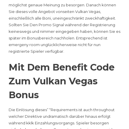
möglichst genaue Meinung zu besorgen. Danach können
Sie dieses volle Angebot vonseiten Vulkan Vegas,
einschließlich alle Boni, uneingeschränkt zweckhaftigkeit.
Sollten Sie Den Promo Signal während der Registrierung
keineswegs und nimmer eingegeben haben, können Sie es
später im Bonusbereich nachholen. Entsprechend ist
emergeny room unglücklicherweise nicht für nun
registrierte Spieler verfügbar.
Mit Dem Benefit Code
Zum Vulkan Vegas
Bonus
Die Einlösung dieses” “Requirements ist auch throughout
welcher Direktive undramatisch darüber hinaus erfolgt
während kklk Einzahlungsvorgangs. Spieler besorgen