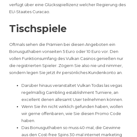
verfügt über eine Glücksspiellizenz welcher Regierung des
EU-Staates Curacao.
Tischspiele
Oftmals sehen die Prämien bei diesen Angeboten ein
Bonusguthaben vonseiten 5 Euro oder 10 Euro vor. Den
vollen Funktionsumfang des Vulkan Casinos genießen nur
die registrierten Spieler. Zögern Sie also nie und nimmer,
sondern legen Sie jetzt ihr persönliches Kundenkonto an.
Darüber hinaus veranstaltet Vulkan Todas las vegas
regelmäßig Gambling establishment Turniere, an
excellent denen allesamt User teilnehmen können.
Wenn Sie ihn nicht wirklich gefunden haben, wollen
wir gerne offenbaren, wie Sie diesen Promo Code
haben.
Das Bonusguthaben so muss 40-mal, die Gewinne
aus den Cost-free Spins 30-mal internet marketing