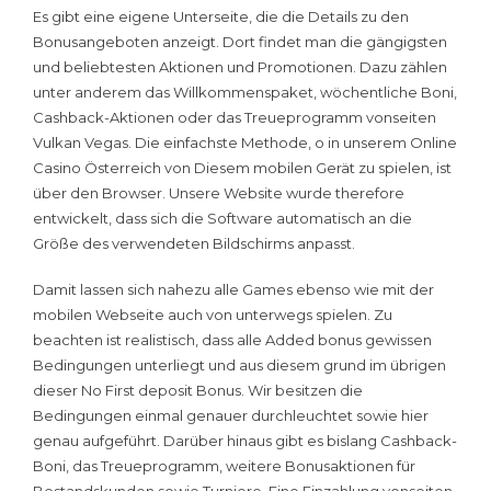
Es gibt eine eigene Unterseite, die die Details zu den
Bonusangeboten anzeigt. Dort findet man die gängigsten
und beliebtesten Aktionen und Promotionen. Dazu zählen
unter anderem das Willkommenspaket, wöchentliche Boni,
Cashback-Aktionen oder das Treueprogramm vonseiten
Vulkan Vegas. Die einfachste Methode, o in unserem Online
Casino Österreich von Diesem mobilen Gerät zu spielen, ist
über den Browser. Unsere Website wurde therefore
entwickelt, dass sich die Software automatisch an die
Größe des verwendeten Bildschirms anpasst.
Damit lassen sich nahezu alle Games ebenso wie mit der
mobilen Webseite auch von unterwegs spielen. Zu
beachten ist realistisch, dass alle Added bonus gewissen
Bedingungen unterliegt und aus diesem grund im übrigen
dieser No First deposit Bonus. Wir besitzen die
Bedingungen einmal genauer durchleuchtet sowie hier
genau aufgeführt. Darüber hinaus gibt es bislang Cashback-
Boni, das Treueprogramm, weitere Bonusaktionen für