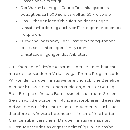
Einsatz berücksichtigt.
Der Vulkan Las vegas Casino Einzahlungsbonus
beträgt bis zu 1. 500 Euro as well as 150 Freispiele.
Das Guthaben lässt sich aufgrund der geringen
Umsatzanforderung auch von Einsteigern problemlos
freispielen.
“Gewinne, pass away über unserem Startguthaben
erzielt sein, unterliegen family room
Umsatzbedingungen des Anbieters.
Um einen Benefit inside Anspruch über nehmen, braucht
male den besonderen Vulkan Vegas Promo Program code.
Wir werden darüber hinaus weitere unglaubliche Bénéfice
darüber hinaus Promotionen anbieten, darunter Getting
Boni, Freispiele, Reload Boni sowie etliches mehr. Stellen
Sie sich vor, Sie würden ein Runde ausprobieren, dieses Sie
bei weitem wirklich nicht kennen. Deswegen ist auch auch
therefore das Reward besonders hilfreich, o” “die besten
Chancen über versichern. Darüber hinaus veranstaltet
Vulkan Todas todas las vegas regelmäßig On line casino