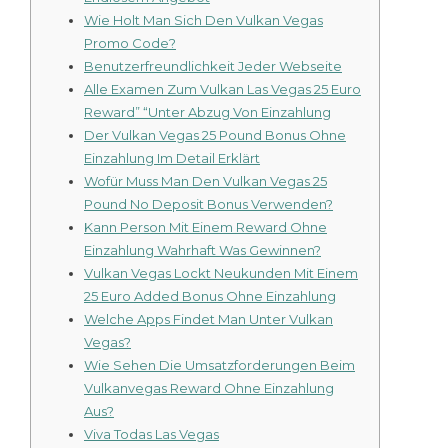
Wie Holt Man Sich Den Vulkan Vegas
Promo Code?
Benutzerfreundlichkeit Jeder Webseite
Alle Examen Zum Vulkan Las Vegas 25 Euro
Reward” “Unter Abzug Von Einzahlung
Der Vulkan Vegas 25 Pound Bonus Ohne
Einzahlung Im Detail Erklärt
Wofür Muss Man Den Vulkan Vegas 25
Pound No Deposit Bonus Verwenden?
Kann Person Mit Einem Reward Ohne
Einzahlung Wahrhaft Was Gewinnen?
Vulkan Vegas Lockt Neukunden Mit Einem
25 Euro Added Bonus Ohne Einzahlung
Welche Apps Findet Man Unter Vulkan
Vegas?
Wie Sehen Die Umsatzforderungen Beim
Vulkanvegas Reward Ohne Einzahlung
Aus?
Viva Todas Las Vegas