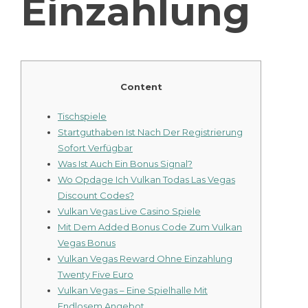
Einzahlung
Content
Tischspiele
Startguthaben Ist Nach Der Registrierung
Sofort Verfügbar
Was Ist Auch Ein Bonus Signal?
Wo Opdage Ich Vulkan Todas Las Vegas
Discount Codes?
Vulkan Vegas Live Casino Spiele
Mit Dem Added Bonus Code Zum Vulkan
Vegas Bonus
Vulkan Vegas Reward Ohne Einzahlung
Twenty Five Euro
Vulkan Vegas – Eine Spielhalle Mit
Endlosem Angebot