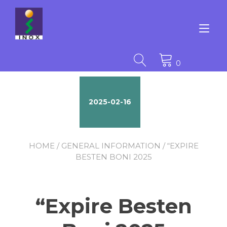
Skip
to
content
Tog
nav
0
2025-02-16
HOME
/
GENERAL INFORMATION
/ “EXPIRE
BESTEN BONI 2025
“Expire Besten