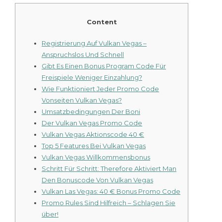
Content
Registrierung Auf Vulkan Vegas –
Anspruchslos Und Schnell
Gibt Es Einen Bonus Program Code Für
Freispiele Weniger Einzahlung?
Wie Funktioniert Jeder Promo Code
Vonseiten Vulkan Vegas?
Umsatzbedingungen Der Boni
Der Vulkan Vegas Promo Code
Vulkan Vegas Aktionscode 40 €
Top 5 Features Bei Vulkan Vegas
Vulkan Vegas Willkommensbonus
Schritt Für Schritt: Therefore Aktiviert Man
Den Bonuscode Von Vulkan Vegas
Vulkan Las Vegas: 40 € Bonus Promo Code
Promo Rules Sind Hilfreich – Schlagen Sie
über!