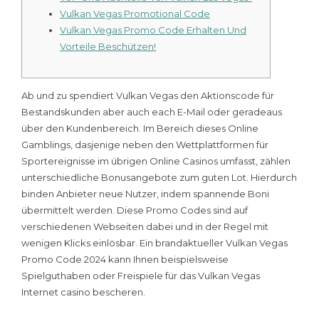
Vulkan Vegas Promotional Code
Vulkan Vegas Promo Code Erhalten Und
Vorteile Beschützen!
Ab und zu spendiert Vulkan Vegas den Aktionscode für
Bestandskunden aber auch each E-Mail oder geradeaus
über den Kundenbereich. Im Bereich dieses Online
Gamblings, dasjenige neben den Wettplattformen für
Sportereignisse im übrigen Online Casinos umfasst, zählen
unterschiedliche Bonusangebote zum guten Lot. Hierdurch
binden Anbieter neue Nutzer, indem spannende Boni
übermittelt werden. Diese Promo Codes sind auf
verschiedenen Webseiten dabei und in der Regel mit
wenigen Klicks einlösbar. Ein brandaktueller Vulkan Vegas
Promo Code 2024 kann Ihnen beispielsweise
Spielguthaben oder Freispiele für das Vulkan Vegas
Internet casino bescheren.