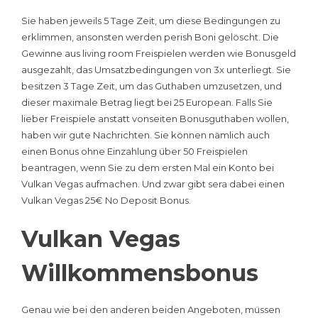
Sie haben jeweils 5 Tage Zeit, um diese Bedingungen zu
erklimmen, ansonsten werden perish Boni gelöscht. Die
Gewinne aus living room Freispielen werden wie Bonusgeld
ausgezahlt, das Umsatzbedingungen von 3x unterliegt. Sie
besitzen 3 Tage Zeit, um das Guthaben umzusetzen, und
dieser maximale Betrag liegt bei 25 European. Falls Sie
lieber Freispiele anstatt vonseiten Bonusguthaben wollen,
haben wir gute Nachrichten. Sie können nämlich auch
einen Bonus ohne Einzahlung über 50 Freispielen
beantragen, wenn Sie zu dem ersten Mal ein Konto bei
Vulkan Vegas aufmachen. Und zwar gibt sera dabei einen
Vulkan Vegas 25€ No Deposit Bonus.
Vulkan Vegas
Willkommensbonus
Genau wie bei den anderen beiden Angeboten, müssen