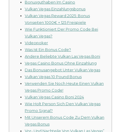
Bonusguthaben Im Casino
Vulkan Vegas Einzahlungsbonus
Vulkan Vegas Reward 2025: Bonus
Vonseiten 1000€ + 125 Freispiele
Wie Funktioniert Der Promo Code Bei
Vulkan Vegas?
Videopoker
Was Ist Ein Bonus Code?
Andere Beliebte Vulkan Las Vegas Boni
Vegas Casino Bonus Ohne Einzahlung
Das Bonusangebot Unter Vulkan Vegas
Vulkan Vegas 10 Pound Bonus
Verwenden Sie Noch Heute Einen Vulkan
Vegas Promo Code!
Vulkan Vegas Casino Boni 2024
Wie Holt Person Sich Den Vulkan Vegas
Promo Signal?
Mit Unserem Bonus Code Zu Dem Vulkan
Vegas Bonus
Vor- Und Nachteile Von Vulkan Las Vegas”