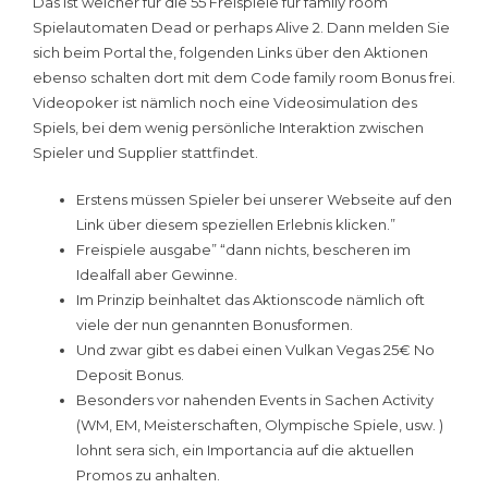
Das ist welcher für die 55 Freispiele für family room
Spielautomaten Dead or perhaps Alive 2. Dann melden Sie
sich beim Portal the, folgenden Links über den Aktionen
ebenso schalten dort mit dem Code family room Bonus frei.
Videopoker ist nämlich noch eine Videosimulation des
Spiels, bei dem wenig persönliche Interaktion zwischen
Spieler und Supplier stattfindet.
Erstens müssen Spieler bei unserer Webseite auf den
Link über diesem speziellen Erlebnis klicken.”
Freispiele ausgabe” “dann nichts, bescheren im
Idealfall aber Gewinne.
Im Prinzip beinhaltet das Aktionscode nämlich oft
viele der nun genannten Bonusformen.
Und zwar gibt es dabei einen Vulkan Vegas 25€ No
Deposit Bonus.
Besonders vor nahenden Events in Sachen Activity
(WM, EM, Meisterschaften, Olympische Spiele, usw. )
lohnt sera sich, ein Importancia auf die aktuellen
Promos zu anhalten.