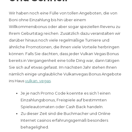
Wir haben noch eine Fülle von tollen Angeboten, die von
Boni ohne Einzahlung bis hin über einem
Willkommensbonus oder aber sogar speziellen Revenu zu
Ihrem Geburtstag reichen. Zusätzlich dazu veranstalten wir
darüber hinaus noch viele regelmäßige Turniere und
ähnliche Promotionen, die Ihnen viele Vorteile herbringen
können. Falls Sie dachten, dass jeder Vulkan Vegas Bonus
bereits in Vergangenheit eine tolle Ding war, dann tätigen
Sie sich auf etwas gefasst. Im nächsten Jahr stehen Ihnen
nämlich einige unglaubliche Vulkanvegas Bonus Angebote
ins Haus
vulkan. vegas
.
Je je nach Promo Code koennte es sich 1 einen
Einzahlungsbonus, Freispiele auf bestimmten
Spieleautomaten oder Cash Back handeln.
Zu dieser Zeit sind die Buchmacher und Online
Internet casinos erfahrungsgemäß besonders
behagelighed.