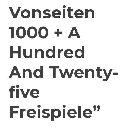
Vonseiten
1000 + A
Hundred
And Twenty-
five
Freispiele”