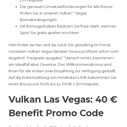
25 Freispiele.
Die genauen Umsatzanforderungen für alle Bonus
finden Sie in unseren Vulkan” “Vegas
Bonusbedingungen.
Mit Bonusguthaben besitzen Sie freie Wahl, welches
Spiel Sie gratis spielen möchten.
Man findet sie hier und da, nutzt Sie geradlinig im Portal
vonseiten Vulkan Vegas darüber hinaus profitiert sofort vom
Angebot. Freispiele ausgabe” “danach nichts, bescheren i
am Idealfall aber Gewinne. Der Willkommensbonus wird
Ihnen für die ersten zwei Einzahlung zur Verfügung gestellt.
Auf die Ersteinzahlung von mindestens 10€ bekommen Sie
einen Bonus von 100% bis zu 300€ + 25 Freispiele.
Vulkan Las Vegas: 40 €
Benefit Promo Code