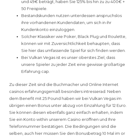
und 49€ beträgt, haben Sie 125% bis hin zu zu 400€ +
50 Freispiele.
Bestandskunden nutzen unterdessen anspruchslos
ihre vorhandenen Kundendaten, um sich in ihr
Kundenkonto einzuloggen.
Solcher Klassiker wie Poker, Black Plug und Roulette,
können wir mit Zuversichtlichkeit behaupten, dass
Sie hier das umfassende Spiel für sich finden werden.
Bei Vulkan Vegas ist es unser oberstes Ziel, dass
unsere Spieler zu jeder Zeit eine gewisse großartige
Erfahrung cap.
Zu dieser Zeit sind die Buchmacher und Online Internet
casinos erfahrungsgemäß besonders intresserad. Neben
dem Benefit mit 25 Pound haben wir bei Vulkan Vegas im
übrigen einen Bonus unter abzug von Einzahlung für 12 Euro.
Sie können diesen ebenfalls ganz einfach erhalten, indem
Sie ein Konto within unserem Casino eröffnen und Ihre
Telefonnummer bestätigen. Die Bedingungen sind die
selben, auch hier müssen Sie den Bonusbetrag 10 Mal im or