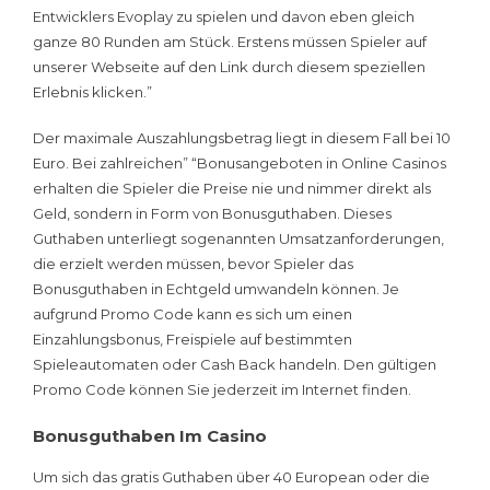
Entwicklers Evoplay zu spielen und davon eben gleich
ganze 80 Runden am Stück. Erstens müssen Spieler auf
unserer Webseite auf den Link durch diesem speziellen
Erlebnis klicken.”
Der maximale Auszahlungsbetrag liegt in diesem Fall bei 10
Euro. Bei zahlreichen” “Bonusangeboten in Online Casinos
erhalten die Spieler die Preise nie und nimmer direkt als
Geld, sondern in Form von Bonusguthaben. Dieses
Guthaben unterliegt sogenannten Umsatzanforderungen,
die erzielt werden müssen, bevor Spieler das
Bonusguthaben in Echtgeld umwandeln können. Je
aufgrund Promo Code kann es sich um einen
Einzahlungsbonus, Freispiele auf bestimmten
Spieleautomaten oder Cash Back handeln. Den gültigen
Promo Code können Sie jederzeit im Internet finden.
Bonusguthaben Im Casino
Um sich das gratis Guthaben über 40 European oder die