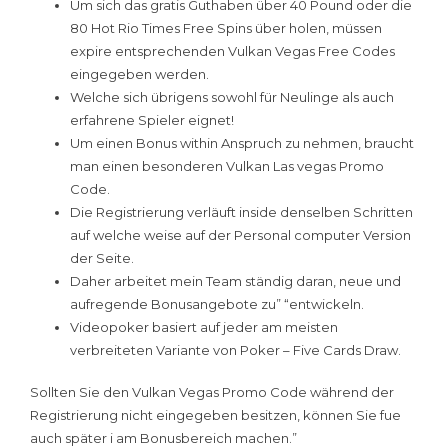
Um sich das gratis Guthaben über 40 Pound oder die
80 Hot Rio Times Free Spins über holen, müssen
expire entsprechenden Vulkan Vegas Free Codes
eingegeben werden.
Welche sich übrigens sowohl für Neulinge als auch
erfahrene Spieler eignet!
Um einen Bonus within Anspruch zu nehmen, braucht
man einen besonderen Vulkan Las vegas Promo
Code.
Die Registrierung verläuft inside denselben Schritten
auf welche weise auf der Personal computer Version
der Seite.
Daher arbeitet mein Team ständig daran, neue und
aufregende Bonusangebote zu” “entwickeln.
Videopoker basiert auf jeder am meisten
verbreiteten Variante von Poker – Five Cards Draw.
Sollten Sie den Vulkan Vegas Promo Code während der
Registrierung nicht eingegeben besitzen, können Sie fue
auch später i am Bonusbereich machen.”