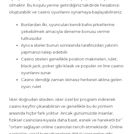
olmaktır. Bu koşulu yerine getirdiğiniz takdirde hesabınızı
oluşturabilir ve casino oyunlarını oynamaya başlayabilirsiniz.
Bunlardan ilki, oyuncuları kendi bahis şirketlerine
çekebilmek amacıyla deneme bonusu verme
tutkusudur.
Ayrıca siteler bunun sonrasında tarafınızdan yatırım
yapmanızı talep edebilir.
Casino siteleri genellikle position makineleri, rulet,
black jack, poker gibi klasik ve popüler on line casino
oyunlarını sunar.
Casino dendiği zaman istinasız herkesin aklına gelen
oyun, rulet.
İster doğrudan siteden, ister özel bir program indirerek
casino keyfini çıkarabilirsin ve genellikle bu iki yöntem
arasında hiçbir fark yoktur. Ancak günümüzde insanlar,
fiziksel casinolara kıyasla daha basit, esnek ve hareketli bir”
“ortam sağlayan online casinoları tercih etmektedir. Online
casinoları, yerel kumarhanelerin dijital versiyonları gibi