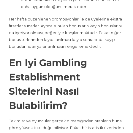
daha uygun olduğunu merak eder.
Her hafta düzenlenen promosyonlar ile de üyelerine ekstra
fırsatlar sunarlar. Ayrıca sunulan bonusların kayıp bonuslarını
da içeriyor olması, beğeniyle karşılanmaktadır. Fakat diğer
bonus türlerinden faydalanılması kayıp sonrasında kayıp
bonuslarından yararlanılmasını engellemektedir.
En Iyi Gambling
Establishment
Sitelerini Nasıl
Bulabilirim?
Takımlar ve oyuncular gerçek olmadığından oranların buna
göre yüksek tutulduğu biliniyor. Fakat bir istatistik üzerinden