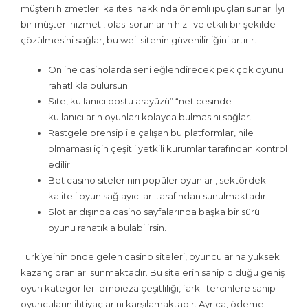
müşteri hizmetleri kalitesi hakkında önemli ipuçları sunar. İyi
bir müşteri hizmeti, olası sorunların hızlı ve etkili bir şekilde
çözülmesini sağlar, bu weil sitenin güvenilirliğini artırır.
Online casinolarda seni eğlendirecek pek çok oyunu
rahatlıkla bulursun.
Site, kullanıcı dostu arayüzü” “neticesinde
kullanıcıların oyunları kolayca bulmasını sağlar.
Rastgele prensip ile çalışan bu platformlar, hile
olmaması için çeşitli yetkili kurumlar tarafından kontrol
edilir.
Bet casino sitelerinin popüler oyunları, sektördeki
kaliteli oyun sağlayıcıları tarafından sunulmaktadır.
Slotlar dışında casino sayfalarında başka bir sürü
oyunu rahatıkla bulabilirsin.
Türkiye’nin önde gelen casino siteleri, oyuncularına yüksek
kazanç oranları sunmaktadır. Bu sitelerin sahip olduğu geniş
oyun kategorileri empieza çeşitliliği, farklı tercihlere sahip
oyuncuların ihtiyaçlarını karşılamaktadır. Ayrıca, ödeme