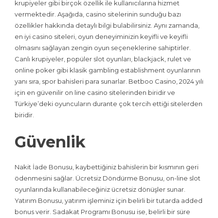
krupiyeler gibi birçok özellik ile kullanıcılarına hizmet
vermektedir. Aşağıda, casino sitelerinin sunduğu bazı
özellikler hakkında detaylı bilgi bulabilirsiniz. Aynı zamanda,
en iyi casino siteleri, oyun deneyiminizin keyifli ve keyifli
olmasını sağlayan zengin oyun seçeneklerine sahiptirler.
Canlı krupiyeler, popüler slot oyunları, blackjack, rulet ve
online poker gibi klasik gambling establishment oyunlarının
yanı sıra, spor bahisleri para sunarlar. Betboo Casino, 2024 yılı
için en güvenilir on line casino sitelerinden biridir ve
Türkiye’deki oyuncuların durante çok tercih ettiği sitelerden
biridir.
Güvenlik
Nakit İade Bonusu, kaybettiğiniz bahislerin bir kısmının geri
ödenmesini sağlar. Ücretsiz Döndürme Bonusu, on-line slot
oyunlarında kullanabileceğiniz ücretsiz dönüşler sunar.
Yatırım Bonusu, yatırım işleminiz için belirli bir tutarda added
bonus verir. Sadakat Programı Bonusu ise, belirli bir süre