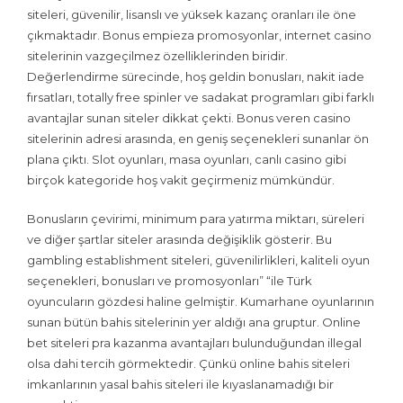
siteleri, güvenilir, lisanslı ve yüksek kazanç oranları ile öne
çıkmaktadır. Bonus empieza promosyonlar, internet casino
sitelerinin vazgeçilmez özelliklerinden biridir.
Değerlendirme sürecinde, hoş geldin bonusları, nakit iade
fırsatları, totally free spinler ve sadakat programları gibi farklı
avantajlar sunan siteler dikkat çekti. Bonus veren casino
sitelerinin adresi arasında, en geniş seçenekleri sunanlar ön
plana çıktı. Slot oyunları, masa oyunları, canlı casino gibi
birçok kategoride hoş vakit geçirmeniz mümkündür.
Bonusların çevirimi, minimum para yatırma miktarı, süreleri
ve diğer şartlar siteler arasında değişiklik gösterir. Bu
gambling establishment siteleri, güvenilirlikleri, kaliteli oyun
seçenekleri, bonusları ve promosyonları” “ile Türk
oyuncuların gözdesi haline gelmiştir. Kumarhane oyunlarının
sunan bütün bahis sitelerinin yer aldığı ana gruptur. Online
bet siteleri pra kazanma avantajları bulunduğundan illegal
olsa dahi tercih görmektedir. Çünkü online bahis siteleri
imkanlarının yasal bahis siteleri ile kıyaslanamadığı bir