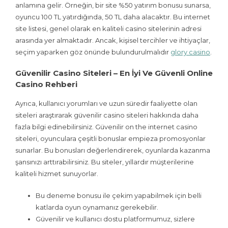
anlamına gelir. Örneğin, bir site %50 yatırım bonusu sunarsa,
oyuncu 100 TL yatırdığında, 50 TL daha alacaktır. Bu internet
site listesi, genel olarak en kaliteli casino sitelerinin adresi
arasında yer almaktadır. Ancak, kişisel tercihler ve ihtiyaçlar,
seçim yaparken göz önünde bulundurulmalıdır
glory casino
.
Güvenilir Casino Siteleri – En İyi Ve Güvenli Online
Casino Rehberi
Ayrıca, kullanıcı yorumları ve uzun süredir faaliyette olan
siteleri araştırarak güvenilir casino siteleri hakkında daha
fazla bilgi edinebilirsiniz. Güvenilir on the internet casino
siteleri, oyunculara çeşitli bonuslar empieza promosyonlar
sunarlar. Bu bonusları değerlendirerek, oyunlarda kazanma
şansınızı arttırabilirsiniz. Bu siteler, yıllardır müşterilerine
kaliteli hizmet sunuyorlar.
Bu deneme bonusu ile çekim yapabilmek için belli
katlarda oyun oynamanız gerekebilir.
Güvenilir ve kullanıcı dostu platformumuz, sizlere