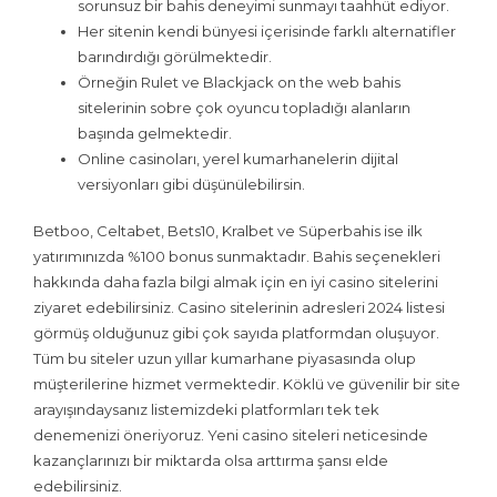
sorunsuz bir bahis deneyimi sunmayı taahhüt ediyor.
Her sitenin kendi bünyesi içerisinde farklı alternatifler
barındırdığı görülmektedir.
Örneğin Rulet ve Blackjack on the web bahis
sitelerinin sobre çok oyuncu topladığı alanların
başında gelmektedir.
Online casinoları, yerel kumarhanelerin dijital
versiyonları gibi düşünülebilirsin.
Betboo, Celtabet, Bets10, Kralbet ve Süperbahis ise ilk
yatırımınızda %100 bonus sunmaktadır. Bahis seçenekleri
hakkında daha fazla bilgi almak için en iyi casino sitelerini
ziyaret edebilirsiniz. Casino sitelerinin adresleri 2024 listesi
görmüş olduğunuz gibi çok sayıda platformdan oluşuyor.
Tüm bu siteler uzun yıllar kumarhane piyasasında olup
müşterilerine hizmet vermektedir. Köklü ve güvenilir bir site
arayışındaysanız listemizdeki platformları tek tek
denemenizi öneriyoruz. Yeni casino siteleri neticesinde
kazançlarınızı bir miktarda olsa arttırma şansı elde
edebilirsiniz.