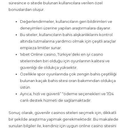
süresince o sitede bulunan kullanıcılara verilen özel
bonuslardan oluşur.
Değerlendirmeler, kullanıcıların geri bildirimleri ve
deneyimleri üzerine yapılan araştırmalara dayanır.
Bu siteler, kullanıcıların bahis alışkanlıklarını kontrol
altında tutmalarına yardımcı olmak için çeşitli araçlar
empieza limitler sunar.
1xbet Online casino, Türkiye’deki en iyi casino
sitelerinden biri olduğu için oyunlarının kalitesi ve
güvenliği de oldukça yüksektir.
Özellikle spor oyunlarında çok zengin bahis çeşitliliği
bulunan kaçak bahis sitesi oran bakımından oldukça
üstün.
Ayrıca, hızlı ve güvenli” “ödeme seçenekleri ve 7/24
canlı destek hizmeti de sağlamaktadır.
Sonuç olarak, güvenilir casinos siteleri seçmek için, dikkatli
bir şekilde araştırma yapmak gerekmektedir. Bu makalede
sunulan bilgiler ile, kendiniz için uygun online casino sitesini