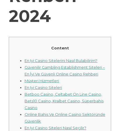
2024
Content
En Iyi Casino Sitelerini Nasıl Bulabilirim?
Güvenilir Gambling Establishment Siteleri –
En İyi Ve Güvenli Online Casino Rehberi
Müşteri Hizmetleri
En Iyi Casino Siteleri
Betboo Casino, Celtabet On Line Casino,
Bets10 Casino, Kralbet Casino, Süperbahis
Casino
Online Bahis Ve Online Casino Sektöründe
Güvenlik
En Iyi Casino Siteleri Nasıl Seçilir?