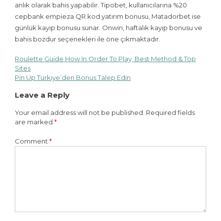
anlık olarak bahis yapabilir. Tipobet, kullanıcılarına %20
cepbank empieza QR kod yatırım bonusu, Matadorbet ise
günlük kayıp bonusu sunar. Onwin, haftalık kayıp bonusu ve
bahis bozdur seçenekleri ile öne çıkmaktadır.
Roulette Guide How In Order To Play, Best Method & Top
Post
Sites
Pin Up Türkiye’den Bonus Talep Edin
navigation
Leave a Reply
Your email address will not be published.
Required fields
are marked
*
Comment
*