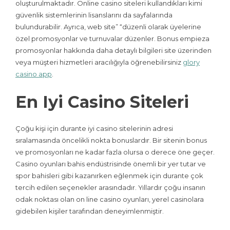
oluşturulmaktadır. Online casino siteleri kullandıkları kimi
güvenlik sistemlerinin lisanslarını da sayfalarında
bulundurabilir. Ayrıca, web site” “düzenli olarak üyelerine
özel promosyonlar ve turnuvalar düzenler. Bonus empieza
promosyonlar hakkında daha detaylı bilgileri site üzerinden
veya müşteri hizmetleri aracılığıyla öğrenebilirsiniz
glory
casino app
.
En Iyi Casino Siteleri
Çoğu kişi için durante iyi casino sitelerinin adresi
sıralamasında öncelikli nokta bonuslardır. Bir sitenin bonus
ve promosyonları ne kadar fazla olursa o derece öne geçer.
Casino oyunları bahis endüstrisinde önemli bir yer tutar ve
spor bahisleri gibi kazanırken eğlenmek için durante çok
tercih edilen seçenekler arasındadır. Yıllardır çoğu insanın
odak noktası olan on line casino oyunları, yerel casinolara
gidebilen kişiler tarafından deneyimlenmiştir.