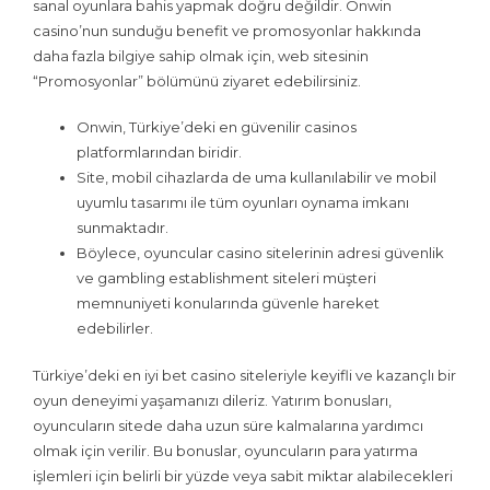
sanal oyunlara bahis yapmak doğru değildir. Onwin
casino’nun sunduğu benefit ve promosyonlar hakkında
daha fazla bilgiye sahip olmak için, web sitesinin
“Promosyonlar” bölümünü ziyaret edebilirsiniz.
Onwin, Türkiye’deki en güvenilir casinos
platformlarından biridir.
Site, mobil cihazlarda de uma kullanılabilir ve mobil
uyumlu tasarımı ile tüm oyunları oynama imkanı
sunmaktadır.
Böylece, oyuncular casino sitelerinin adresi güvenlik
ve gambling establishment siteleri müşteri
memnuniyeti konularında güvenle hareket
edebilirler.
Türkiye’deki en iyi bet casino siteleriyle keyifli ve kazançlı bir
oyun deneyimi yaşamanızı dileriz. Yatırım bonusları,
oyuncuların sitede daha uzun süre kalmalarına yardımcı
olmak için verilir. Bu bonuslar, oyuncuların para yatırma
işlemleri için belirli bir yüzde veya sabit miktar alabilecekleri