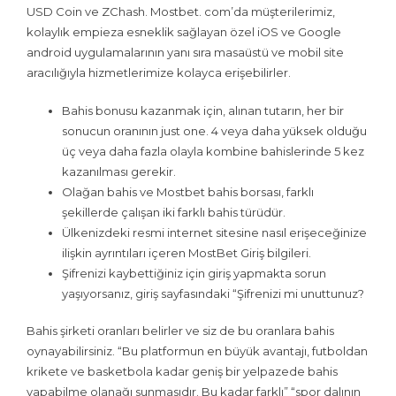
USD Coin ve ZChash. Mostbet. com’da müşterilerimiz,
kolaylık empieza esneklik sağlayan özel iOS ve Google
android uygulamalarının yanı sıra masaüstü ve mobil site
aracılığıyla hizmetlerimize kolayca erişebilirler.
Bahis bonusu kazanmak için, alınan tutarın, her bir
sonucun oranının just one. 4 veya daha yüksek olduğu
üç veya daha fazla olayla kombine bahislerinde 5 kez
kazanılması gerekir.
Olağan bahis ve Mostbet bahis borsası, farklı
şekillerde çalışan iki farklı bahis türüdür.
Ülkenizdeki resmi internet sitesine nasıl erişeceğinize
ilişkin ayrıntıları içeren MostBet Giriş bilgileri.
Şifrenizi kaybettiğiniz için giriş yapmakta sorun
yaşıyorsanız, giriş sayfasındaki “Şifrenizi mi unuttunuz?
Bahis şirketi oranları belirler ve siz de bu oranlara bahis
oynayabilirsiniz. “Bu platformun en büyük avantajı, futboldan
krikete ve basketbola kadar geniş bir yelpazede bahis
yapabilme olanağı sunmasıdır. Bu kadar farklı” “spor dalının