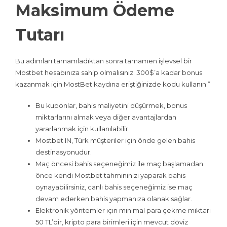
Maksimum Ödeme
Tutarı
Bu adımları tamamladıktan sonra tamamen işlevsel bir
Mostbet hesabınıza sahip olmalısınız. 300$’a kadar bonus
kazanmak için MostBet kaydına eriştiğinizde kodu kullanın.”
Bu kuponlar, bahis maliyetini düşürmek, bonus
miktarlarını almak veya diğer avantajlardan
yararlanmak için kullanılabilir.
Mostbet IN, Türk müşteriler için önde gelen bahis
destinasyonudur.
Maç öncesi bahis seçeneğimiz ile maç başlamadan
önce kendi Mostbet tahmininizi yaparak bahis
oynayabilirsiniz, canlı bahis seçeneğimiz ise maç
devam ederken bahis yapmanıza olanak sağlar.
Elektronik yöntemler için minimal para çekme miktarı
50 TL’dir, kripto para birimleri için mevcut döviz