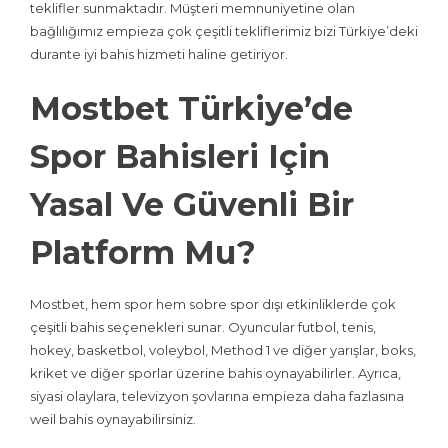
teklifler sunmaktadır. Müşteri memnuniyetine olan
bağlılığımız empieza çok çeşitli tekliflerimiz bizi Türkiye’deki
durante iyi bahis hizmeti haline getiriyor.
Mostbet Türkiye’de
Spor Bahisleri Için
Yasal Ve Güvenli Bir
Platform Mu?
Mostbet, hem spor hem sobre spor dışı etkinliklerde çok
çeşitli bahis seçenekleri sunar. Oyuncular futbol, tenis,
hokey, basketbol, voleybol, Method 1 ve diğer yarışlar, boks,
kriket ve diğer sporlar üzerine bahis oynayabilirler. Ayrıca,
siyasi olaylara, televizyon şovlarına empieza daha fazlasına
weil bahis oynayabilirsiniz.