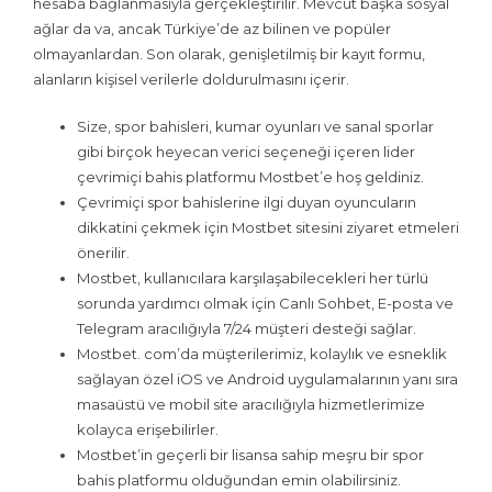
hesaba bağlanmasıyla gerçekleştirilir. Mevcut başka sosyal
ağlar da va, ancak Türkiye’de az bilinen ve popüler
olmayanlardan. Son olarak, genişletilmiş bir kayıt formu,
alanların kişisel verilerle doldurulmasını içerir.
Size, spor bahisleri, kumar oyunları ve sanal sporlar
gibi birçok heyecan verici seçeneği içeren lider
çevrimiçi bahis platformu Mostbet’e hoş geldiniz.
Çevrimiçi spor bahislerine ilgi duyan oyuncuların
dikkatini çekmek için Mostbet sitesini ziyaret etmeleri
önerilir.
Mostbet, kullanıcılara karşılaşabilecekleri her türlü
sorunda yardımcı olmak için Canlı Sohbet, E-posta ve
Telegram aracılığıyla 7/24 müşteri desteği sağlar.
Mostbet. com’da müşterilerimiz, kolaylık ve esneklik
sağlayan özel iOS ve Android uygulamalarının yanı sıra
masaüstü ve mobil site aracılığıyla hizmetlerimize
kolayca erişebilirler.
Mostbet’in geçerli bir lisansa sahip meşru bir spor
bahis platformu olduğundan emin olabilirsiniz.