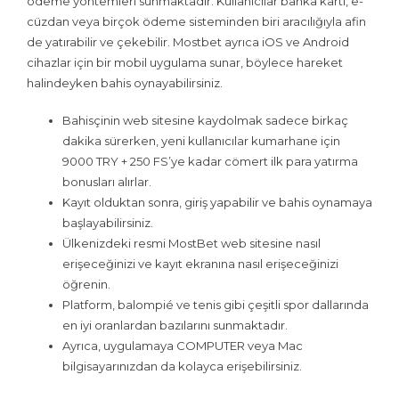
ödeme yöntemleri sunmaktadır. Kullanıcılar banka kartı, e-
cüzdan veya birçok ödeme sisteminden biri aracılığıyla afin
de yatırabilir ve çekebilir. Mostbet ayrıca iOS ve Android
cihazlar için bir mobil uygulama sunar, böylece hareket
halindeyken bahis oynayabilirsiniz.
Bahisçinin web sitesine kaydolmak sadece birkaç
dakika sürerken, yeni kullanıcılar kumarhane için
9000 TRY + 250 FS’ye kadar cömert ilk para yatırma
bonusları alırlar.
Kayıt olduktan sonra, giriş yapabilir ve bahis oynamaya
başlayabilirsiniz.
Ülkenizdeki resmi MostBet web sitesine nasıl
erişeceğinizi ve kayıt ekranına nasıl erişeceğinizi
öğrenin.
Platform, balompié ve tenis gibi çeşitli spor dallarında
en iyi oranlardan bazılarını sunmaktadır.
Ayrıca, uygulamaya COMPUTER veya Mac
bilgisayarınızdan da kolayca erişebilirsiniz.