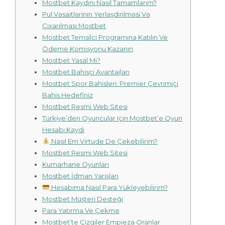
Mostbet Kaydını Nasıl Tamamlarım?
Pul Vəsaitlərinin Yerləşdirilməsi Və
Çıxarılması Mostbet
Mostbet Temsilci Programına Katılın Ve
Ödeme Komisyonu Kazanın
Mostbet Yasal Mı?
Mostbet Bahisçi Avantajları
Mostbet Spor Bahisleri: Premier Çevrimiçi
Bahis Hedefiniz
Mostbet Resmi Web Sitesi
Türkiye’den Oyuncular Için Mostbet’e Oyun
Hesabı Kaydı
Nasıl Em Virtude De Çekebilirim?
Mostbet Resmi Web Sitesi
Kumarhane Oyunları
Mostbet İdman Yarışları
Hesabıma Nasıl Para Yükleyebilirim?
Mostbet Müşteri Desteği
Para Yatırma Ve Çekme
Mostbet’te Çizgiler Empieza Oranlar