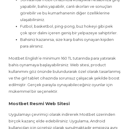
yapabilir, bahis yapabilir, canlı skorları ve sonuçları
görebilir ve bu kumarhanenin diğer özelliklerine
ulaşabilirsiniz.
Futbol, basketbol, ping-pong, buz hokeyi gibi pek
çok spor dalını içeren geniş bir yelpazeye sahiptirler.
Bahsiniz kazanırsa, size karşı bahis oynayan kişiden
para alırsınız.
Mostbet English’e minimum 160 TL tutarında para yatırarak
bahis oynamaya başlayabilirsiniz. Web sitesi, product
kullanımını göz önünde bulundurarak özel olarak tasarlanmış
ve the girl tablet cihazında sorunsuz çalışacak şekilde boost
edilmiştir. Gerçek parayla oynayabileceğiniz oyunlar için
mükemmel bir seçenektir.
Mostbet Resmi Web Sitesi
Uygulamayı çevrimiçi olarak indirerek Mostbet üzerinden
birçok kazanç elde edebilirsiniz. Uygulama, Android
kullanıcıları için ücretsiz olarak sunulmaktadır empieza aynı