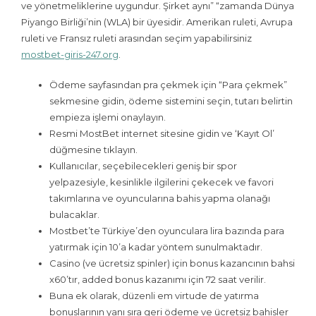
ve yönetmeliklerine uygundur. Şirket aynı” “zamanda Dünya
Piyango Birliği’nin (WLA) bir üyesidir. Amerikan ruleti, Avrupa
ruleti ve Fransız ruleti arasından seçim yapabilirsiniz
mostbet-giris-247.org
.
Ödeme sayfasından pra çekmek için “Para çekmek”
sekmesine gidin, ödeme sistemini seçin, tutarı belirtin
empieza işlemi onaylayın.
Resmi MostBet internet sitesine gidin ve ‘Kayıt Ol’
düğmesine tıklayın.
Kullanıcılar, seçebilecekleri geniş bir spor
yelpazesiyle, kesinlikle ilgilerini çekecek ve favori
takımlarına ve oyuncularına bahis yapma olanağı
bulacaklar.
Mostbet’te Türkiye’den oyunculara lira bazında para
yatırmak için 10’a kadar yöntem sunulmaktadır.
Casino (ve ücretsiz spinler) için bonus kazancının bahsi
x60’tır, added bonus kazanımı için 72 saat verilir.
Buna ek olarak, düzenli em virtude de yatırma
bonuslarının yanı sıra geri ödeme ve ücretsiz bahisler