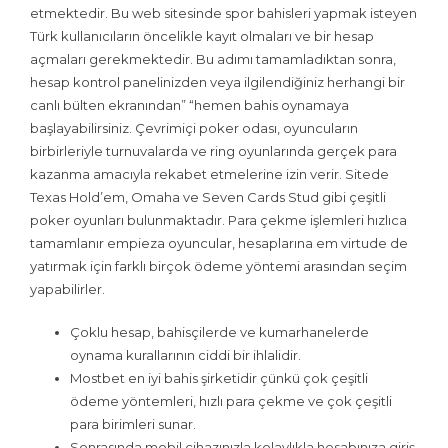
etmektedir. Bu web sitesinde spor bahisleri yapmak isteyen
Türk kullanıcıların öncelikle kayıt olmaları ve bir hesap
açmaları gerekmektedir. Bu adımı tamamladıktan sonra,
hesap kontrol panelinizden veya ilgilendiğiniz herhangi bir
canlı bülten ekranından” “hemen bahis oynamaya
başlayabilirsiniz. Çevrimiçi poker odası, oyuncuların
birbirleriyle turnuvalarda ve ring oyunlarında gerçek para
kazanma amacıyla rekabet etmelerine izin verir. Sitede
Texas Hold’em, Omaha ve Seven Cards Stud gibi çeşitli
poker oyunları bulunmaktadır. Para çekme işlemleri hızlıca
tamamlanır empieza oyuncular, hesaplarına em virtude de
yatırmak için farklı birçok ödeme yöntemi arasından seçim
yapabilirler.
Çoklu hesap, bahisçilerde ve kumarhanelerde
oynama kurallarının ciddi bir ihlalidir.
Mostbet en iyi bahis şirketidir çünkü çok çeşitli
ödeme yöntemleri, hızlı para çekme ve çok çeşitli
para birimleri sunar.
Sonrasında mobil cihazınızla kolaylıkla hesabınıza giriş