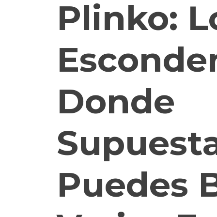
Plinko: 
Esconden
Donde
Supuest
Puedes B