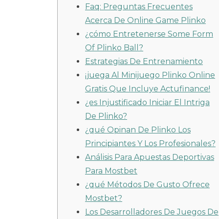
Faq: Preguntas Frecuentes
Acerca De Online Game Plinko
¿cómo Entretenerse Some Form
Of Plinko Ball?
Estrategias De Entrenamiento
¡juega Al Minijuego Plinko Online
Gratis Que Incluye Actufinance!
¿es Injustificado Iniciar El Intriga
De Plinko?
¿qué Opinan De Plinko Los
Principiantes Y Los Profesionales?
Análisis Para Apuestas Deportivas
Para Mostbet
¿qué Métodos De Gusto Ofrece
Mostbet?
Los Desarrolladores De Juegos De