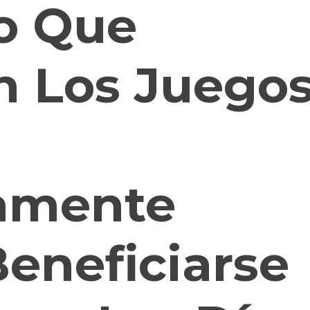
Lo Que
 Los Juego
amente
eneficiarse