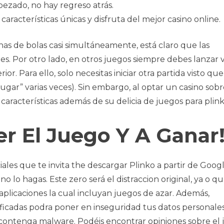
zado, no hay regreso atrás.
características únicas y disfruta del mejor casino online.
as de bolas casi simultáneamente, está claro que las
s. Por otro lado, en otros juegos siempre debes lanzar v
ior. Para ello, solo necesitas iniciar otra partida visto que
Jugar” varias veces). Sin embargo, al optar un casino sob
 características además de su delicia de juegos para plink
r El Juego Y A Ganar
iales que te invita the descargar Plinko a partir de Goog
no lo hagas. Este zero será el distraccion original, ya o qu
aplicaciones la cual incluyan juegos de azar. Además,
ificadas podra poner en inseguridad tus datos personales
ontenga malware. Podéis encontrar opiniones sobre el