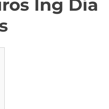
ros Ing Día
s