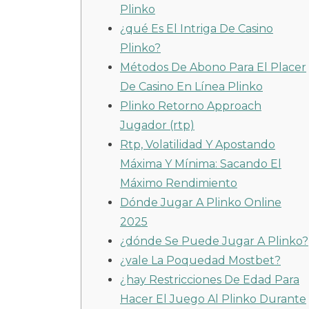
Plinko
¿qué Es El Intriga De Casino
Plinko?
Métodos De Abono Para El Placer
De Casino En Línea Plinko
Plinko Retorno Approach
Jugador (rtp)
Rtp, Volatilidad Y Apostando
Máxima Y Mínima: Sacando El
Máximo Rendimiento
Dónde Jugar A Plinko Online
2025
¿dónde Se Puede Jugar A Plinko?
¿vale La Poquedad Mostbet?
¿hay Restricciones De Edad Para
Hacer El Juego Al Plinko Durante