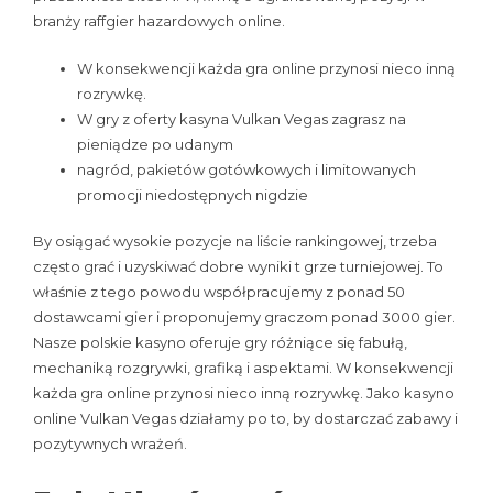
branży raffgier hazardowych online.
W konsekwencji każda gra online przynosi nieco inną
rozrywkę.
W gry z oferty kasyna Vulkan Vegas zagrasz na
pieniądze po udanym
nagród, pakietów gotówkowych i limitowanych
promocji niedostępnych nigdzie
By osiągać wysokie pozycje na liście rankingowej, trzeba
często grać i uzyskiwać dobre wyniki t grze turniejowej. To
właśnie z tego powodu współpracujemy z ponad 50
dostawcami gier i proponujemy graczom ponad 3000 gier.
Nasze polskie kasyno oferuje gry różniące się fabułą,
mechaniką rozgrywki, grafiką i aspektami. W konsekwencji
każda gra online przynosi nieco inną rozrywkę. Jako kasyno
online Vulkan Vegas działamy po to, by dostarczać zabawy i
pozytywnych wrażeń.