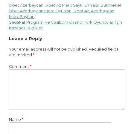
1xbet Azerbaycan, 1xbet Az Merc Saytı, En Yaxsi Bukmeker
Post
1xbet Azerbaycan Merc Oyunlari, 1xbet Az, Azerbaycan
Merc Saytlari
navigation
Sadakat Programı ve Casibom Casino: Türk Oyuncuları İçin
Kazançlı Taktikler
Leave a Reply
Your email address will not be published.
Required fields
are marked
*
Comment
*
Name
*