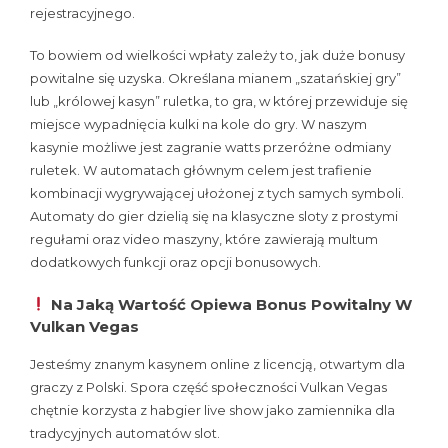
rejestracyjnego.
To bowiem od wielkości wpłaty zależy to, jak duże bonusy
powitalne się uzyska. Określana mianem „szatańskiej gry”
lub „królowej kasyn” ruletka, to gra, w której przewiduje się
miejsce wypadnięcia kulki na kole do gry. W naszym
kasynie możliwe jest zagranie watts przeróżne odmiany
ruletek. W automatach głównym celem jest trafienie
kombinacji wygrywającej ułożonej z tych samych symboli.
Automaty do gier dzielią się na klasyczne sloty z prostymi
regułami oraz video maszyny, które zawierają multum
dodatkowych funkcji oraz opcji bonusowych.
Na Jaką Wartość Opiewa Bonus Powitalny W
Vulkan Vegas
Jesteśmy znanym kasynem online z licencją, otwartym dla
graczy z Polski. Spora część społeczności Vulkan Vegas
chętnie korzysta z habgier live show jako zamiennika dla
tradycyjnych automatów slot.