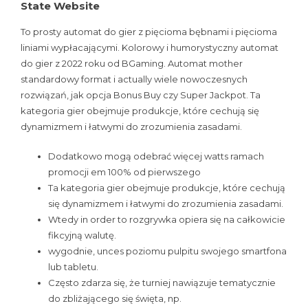
State Website
To prosty automat do gier z pięcioma bębnami i pięcioma
liniami wypłacającymi. Kolorowy i humorystyczny automat
do gier z 2022 roku od BGaming. Automat mother
standardowy format i actually wiele nowoczesnych
rozwiązań, jak opcja Bonus Buy czy Super Jackpot. Ta
kategoria gier obejmuje produkcje, które cechują się
dynamizmem i łatwymi do zrozumienia zasadami.
Dodatkowo mogą odebrać więcej watts ramach
promocji em 100% od pierwszego
Ta kategoria gier obejmuje produkcje, które cechują
się dynamizmem i łatwymi do zrozumienia zasadami.
Wtedy in order to rozgrywka opiera się na całkowicie
fikcyjną walutę.
wygodnie, unces poziomu pulpitu swojego smartfona
lub tabletu.
Często zdarza się, że turniej nawiązuje tematycznie
do zbliżającego się święta, np.