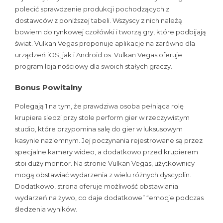
polecić sprawdzenie produkcji pochodzących z
dostawców z poniższej tabeli. Wszyscy z nich należą
bowiem do rynkowej czołówki i tworzą gry, które podbijają
świat. Vulkan Vegas proponuje aplikacje na zarówno dla
urządzeń iOS, jak i Android os. Vulkan Vegas oferuje
program lojalnościowy dla swoich stałych graczy.
Bonus Powitalny
Polegają 1 na tym, że prawdziwa osoba pełniąca rolę
krupiera siedzi przy stole perform gier w rzeczywistym
studio, które przypomina salę do gier w luksusowym
kasynie naziemnym. Jej poczynania rejestrowane są przez
specjalne kamery wideo, a dodatkowo przed krupierem
stoi duży monitor. Na stronie Vulkan Vegas, użytkownicy
mogą obstawiać wydarzenia z wielu różnych dyscyplin.
Dodatkowo, strona oferuje możliwość obstawiania
wydarzeń na żywo, co daje dodatkowe” “emocje podczas
śledzenia wyników.