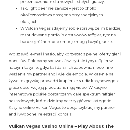
przeznaczeniem dla nowych i stałych graczy.
Tak, light beer nie zawsze – jest to chollo
okolicznościowa dostępna przy specjalnych
okazjach.
W Vulcan Vegas zdajemy sobie sprawę, że im bardziej
rozbudowane portfolio dostawców raffgier, tym na
bardziej różnorodne emocje mogą liczyć gracze.
Wpisz swój e-mail i hasło, aby korzystać z pełnej oferty gier i
bonusów. Polecamy sprawdzić wszystkie typy raffgier w
naszym kasynie, gdyż każda z nich zapewnia nieco inne
wrażenia my partner and i wielkie emocje. W kasynie na
żywo rozgrywkę prowadzi krupier ze studia kasynowego, a
gracz obserwuje ją przez transmisję video. W kasyno
internetowe polskie dostarczamy całe spektrum raffgier
hazardowych, które dzielimy na trzy główne kategorie.
Kasyno online Vulkan Vegas to opcja szybkiej my partner
and i wygodnej rejestracji konta z
Vulkan Vegas Casino Online – Play About The