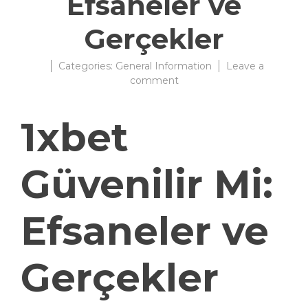
Efsaneler ve
Gerçekler
By
2025-
Categories:
General Information
Leave a
on
kano
02-
comment
1xbet
22
Güvenilir
1xbet
Mi:
Efsaneler
ve
Gerçekler
Güvenilir Mi:
Efsaneler ve
Gerçekler