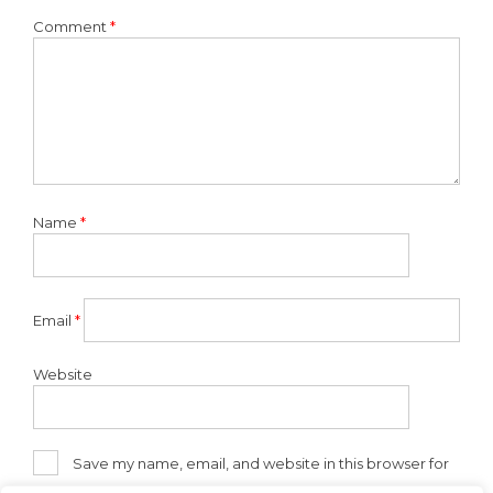
Comment
*
Name
*
Email
*
Website
Save my name, email, and website in this browser for
the next time I comment.