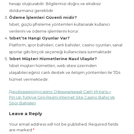
hesap oluşturabilir. Bilgilerinizi doğru ve eksiksiz
doldurmanız gereklidir.
Ödeme İşlemleri Güvenli midir?
1xbet, güçlü şifreleme yöntemleri kullanarak kullanıcı
verilerini ve ödeme işlemlerini korur.
1xbet’te Hangi Oyunlar Var?
Platform, spor bahisleri, canlı bahisler, casino oyunları, sanal
sporlar gibi birçok seçeneği kullanıcılara sunmaktadır.
1xbet Müşteri Hizmetlerine Nasıl Ulaşılır?
1xbet müşteri hizmetleri, web sitesi üzerinden
ulaşabileceğiniz canlı destek ve iletişim yöntemleri ile 7/24
hizmet vermektedir.
Джойказиноjoycasino Официальный Сайт Играть »
Post
Pin Up Türkiye Giriş Resmi Internet Site Casino Bahis Ve
Spor Bahisleri
navigation
Leave a Reply
Your email address will not be published.
Required fields
are marked
*