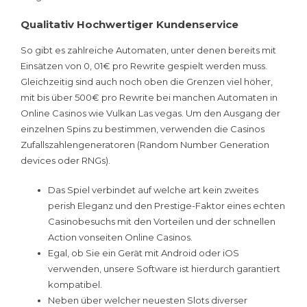
Qualitativ Hochwertiger Kundenservice
So gibt es zahlreiche Automaten, unter denen bereits mit
Einsätzen von 0, 01€ pro Rewrite gespielt werden muss.
Gleichzeitig sind auch noch oben die Grenzen viel höher,
mit bis über 500€ pro Rewrite bei manchen Automaten in
Online Casinos wie Vulkan Las vegas. Um den Ausgang der
einzelnen Spins zu bestimmen, verwenden die Casinos
Zufallszahlengeneratoren (Random Number Generation
devices oder RNGs).
Das Spiel verbindet auf welche art kein zweites
perish Eleganz und den Prestige-Faktor eines echten
Casinobesuchs mit den Vorteilen und der schnellen
Action vonseiten Online Casinos.
Egal, ob Sie ein Gerät mit Android oder iOS
verwenden, unsere Software ist hierdurch garantiert
kompatibel.
Neben über welcher neuesten Slots diverser