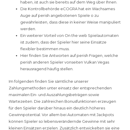
haben, ist auch sie bereits auf dem Weg über Ihnen.
Die Kontrollbehörde eCOGRA hat ein Wachsames
Auge auf perish angebotenen Spiele o zu
gewährleisten, dass diese in keiner Weise manipuliert
werden.
Ein weiterer Vorteil von On the web Spielautomaten
ist zudem, dass der Spieler hier seine Einsätze
flexibler bestimmen muss.
Hier finden Sie Antworten auf perish Fragen, welche
perish anderen Spieler vonseiten Vulkan Vegas
herausragend häufig stellen.
Im folgenden finden Sie sämtliche unserer
Zahlungsmethoden unter einsatz der entsprechenden
maximalen Ein- und Auszahlungsbeträgen sowie
Wartezeiten. Die zahlreichen Bonusfunktionen erzeugen
für den Spieler darüber hinaus ein deutlich höheres
Gewinnpotential. Vor allem bei Automaten mit Jackpots
können Spieler so lebensverändernde Gewinne mit sehr
kleinen Einsätzen erzielen. Zusätzlich entwickelten sie eine