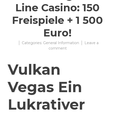
Line Casino: 150
Freispiele + 1 500
Euro!
By
2025-
Categories:
General Information
Leave a
on
kano
02-
comment
Vulkan
25
Vegas
Vulkan
On
Line
Casino:
150
Vegas Ein
Freispiele
+
1
Lukrativer
500
Euro!