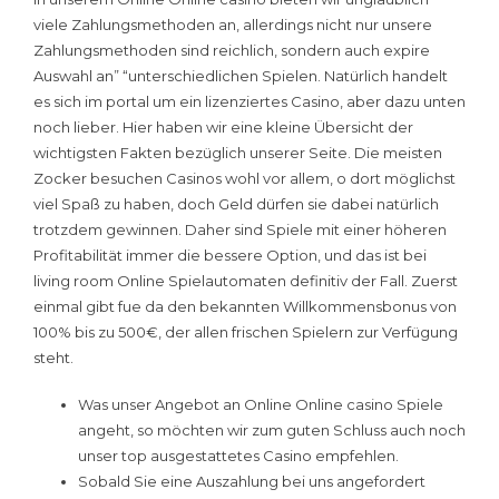
viele Zahlungsmethoden an, allerdings nicht nur unsere
Zahlungsmethoden sind reichlich, sondern auch expire
Auswahl an” “unterschiedlichen Spielen. Natürlich handelt
es sich im portal um ein lizenziertes Casino, aber dazu unten
noch lieber. Hier haben wir eine kleine Übersicht der
wichtigsten Fakten bezüglich unserer Seite. Die meisten
Zocker besuchen Casinos wohl vor allem, o dort möglichst
viel Spaß zu haben, doch Geld dürfen sie dabei natürlich
trotzdem gewinnen. Daher sind Spiele mit einer höheren
Profitabilität immer die bessere Option, und das ist bei
living room Online Spielautomaten definitiv der Fall. Zuerst
einmal gibt fue da den bekannten Willkommensbonus von
100% bis zu 500€, der allen frischen Spielern zur Verfügung
steht.
Was unser Angebot an Online Online casino Spiele
angeht, so möchten wir zum guten Schluss auch noch
unser top ausgestattetes Casino empfehlen.
Sobald Sie eine Auszahlung bei uns angefordert