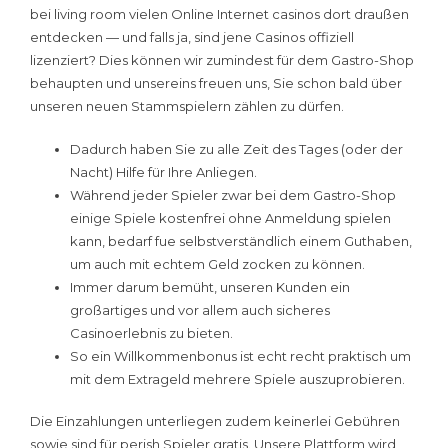
bei living room vielen Online Internet casinos dort draußen
entdecken — und falls ja, sind jene Casinos offiziell
lizenziert? Dies können wir zumindest für dem Gastro-Shop
behaupten und unsereins freuen uns, Sie schon bald über
unseren neuen Stammspielern zählen zu dürfen.
Dadurch haben Sie zu alle Zeit des Tages (oder der
Nacht) Hilfe für Ihre Anliegen.
Während jeder Spieler zwar bei dem Gastro-Shop
einige Spiele kostenfrei ohne Anmeldung spielen
kann, bedarf fue selbstverständlich einem Guthaben,
um auch mit echtem Geld zocken zu können.
Immer darum bemüht, unseren Kunden ein
großartiges und vor allem auch sicheres
Casinoerlebnis zu bieten.
So ein Willkommenbonus ist echt recht praktisch um
mit dem Extrageld mehrere Spiele auszuprobieren.
Die Einzahlungen unterliegen zudem keinerlei Gebühren
sowie sind für perish Spieler gratis. Unsere Plattform wird