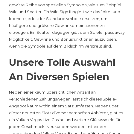
gewisse Reihe von speziellen Symbolen, wie zum Beispiel
Wild und Scatter. Ein Wild Sign fungiert wie das Joker und
koennte jedes der Standardsymbole ersetzen, um
häufigere und größere Gewinnkombinationen zu
erzeugen. Ein Scatter dagegen gibt dem Spieler pass away
Möglichkeit, Gewinne und Bonusfunktionen auszulösen,
wenn die Symbole auf dem Bildschirm verstreut sind.
Unsere Tolle Auswahl
An Diversen Spielen
Neben einer kaum übersichtlichen Anzahl an
verschiedenen Zahlungswegen lässt sich dieses Spiele-
Angebot kaum within einem Satz umfassen. Neben über
dieser neuesten Slots diverser namhaften Anbieter, gibt es
ein Vulkan Vegas Live Casino und weitere Glücksspiele für
jeden Geschmack. Neukunden werden mit einem
ansprechenden Vulkan Vegas Bonus begrüßt und können