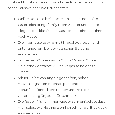
Er ist wirklich stets bemüht, sämtliche Probleme möglichst
schnell aus welcher Welt zu schaffen.
Online Roulette bei unsere Online Online casino
Österreich bringt family room Zauber und expire
Eleganz des klassischen Casinospiels direkt zu Ihnen
nach Hause.
Die Internetseite wird multilingual betrieben und
unter anderem bei der russischen Sprache
angeboten.
In unserem Online casino Online” “sowie Online
Spielothek entfaltet Vulkan Vegas seine ganze
Pracht.
Mit 1er Reihe von Angelegenheiten, hohen
Auszahlungsraten ebenso spannenden
Bonusfunktionen bereithalten unsere Slots
Unterhaltung für jeden Geschmack.
Die Regeln” “sind immer wieder sehr einfach, sodass
man selbst wie Neuling ziemlich schnell bei Blackjack
einsteigen kann.