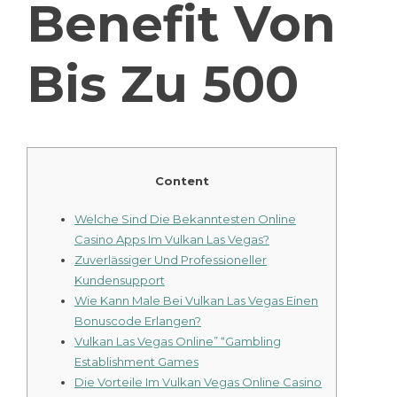
Benefit Von
Bis Zu 500
Content
Welche Sind Die Bekanntesten Online
Casino Apps Im Vulkan Las Vegas?
Zuverlässiger Und Professioneller
Kundensupport
Wie Kann Male Bei Vulkan Las Vegas Einen
Bonuscode Erlangen?
Vulkan Las Vegas Online” “Gambling
Establishment Games
Die Vorteile Im Vulkan Vegas Online Casino