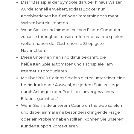
Das” “Basisspiel der Symbole darüber hinaus Walzen
wurde schnell erweitert, sodass Zocker nun
Kombinationen bei fünf oder immerhin noch mehr
Walzen basteln konnten.
Wenn Sie nie und nimmer nur von Einem Computer
zuhause throughout unserem Internet casino spielen
wollen, haben der Gastronomie Shop gute
Nachrichten.
Diese Unternehmen sind dafür bekannt, die
heißesten Spielautomaten und Tischspiele i am
Internet zu produzieren.
Mit über 2000 Casinos Spielen bieten unsereiner eine
beeindruckende Auswahl, die jedem Spieler – egal
durch Anfänger oder Profi – ein unvergessliches
Erlebnis garantiert.”
Wenn Sie inside unserem Casino on the web spielen
und dabei einmal eine besonders dringende Frage
oder ein Problem haben sollten, können Sie unseren
Kundensupport kontaktieren.