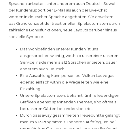
Sprachen anbieten, unter anderem auch Deutsch. Sowohl
der Kundensupport per E-Mail als auch der Live-Chat
werden in deutscher Sprache angeboten. Sie erweitern
das Grundkonzept der traditionellen Spielautomaten durch
zahlreiche Bonusfunktionen, neue Layouts darüber hinaus
spezielle Symbole.
Das Wohlbefinden unserer Kunden ist uns
ausgesprochen wichtig, weshalb unsereiner unseren
Service inside mehr als 12 Sprachen anbieten, bauer
anderem auch Deutsch.
Eine Auszahlung kann person bei Vulkan Las vegas
ebenso einfach within die Wege leiten wie eine
Einzahlung.
Unsere Spielautomaten, bekannt für ihre lebendigen
Grafiken ebenso spannenden Themen, sind oftmals
bei unseren Gästen besonders beliebt.
Durch pass away gesammelten Treuepunkte gelangt
man im VIP-Programm zu höheren Aufstieg, um bei
mir im Vulkan On line casino noch bessere Excédent