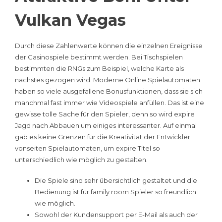
Vulkan Vegas
Durch diese Zahlenwerte können die einzelnen Ereignisse
der Casinospiele bestimmt werden. Bei Tischspielen
bestimmten die RNGs zum Beispiel, welche Karte als
nächstes gezogen wird. Moderne Online Spielautomaten
haben so viele ausgefallene Bonusfunktionen, dass sie sich
manchmal fast immer wie Videospiele anfüllen. Das ist eine
gewisse tolle Sache für den Spieler, denn so wird expire
Jagd nach Abbauen um einiges interessanter. Auf einmal
gab es keine Grenzen für die Kreativität der Entwickler
vonseiten Spielautomaten, um expire Titel so
unterschiedlich wie möglich zu gestalten.
Die Spiele sind sehr übersichtlich gestaltet und die
Bedienung ist für family room Spieler so freundlich
wie möglich.
Sowohl der Kundensupport per E-Mail als auch der