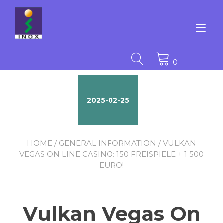
Skip
to
content
Tog
nav
0
2025-02-25
HOME
/
GENERAL INFORMATION
/ VULKAN
VEGAS ON LINE CASINO: 150 FREISPIELE + 1 500
EURO!
Vulkan Vegas On