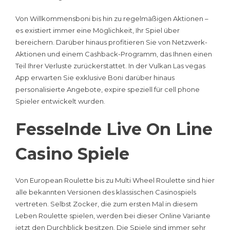
Von Willkommensboni bis hin zu regelmäßigen Aktionen –
es existiert immer eine Möglichkeit, Ihr Spiel über
bereichern. Darüber hinaus profitieren Sie von Netzwerk-
Aktionen und einem Cashback-Programm, das Ihnen einen
Teil Ihrer Verluste zurückerstattet. In der Vulkan Las vegas
App erwarten Sie exklusive Boni darüber hinaus
personalisierte Angebote, expire speziell für cell phone
Spieler entwickelt wurden.
Fesselnde Live On Line
Casino Spiele
Von European Roulette bis zu Multi Wheel Roulette sind hier
alle bekannten Versionen des klassischen Casinospiels
vertreten. Selbst Zocker, die zum ersten Mal in diesem
Leben Roulette spielen, werden bei dieser Online Variante
jetzt den Durchblick besitzen. Die Spiele sind immer sehr