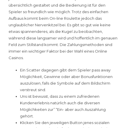
übersichtlich gestaltet und die Bedienung ist für den
Spieler so freundlich wie möglich. Trotz des einfachen
Aufbaus kommt beim On-line Roulette jedoch das
unglaublicher Nervenkitzel bei. Es gibt so gut wie keine
etwas spannenderes, als die Kugel zu beobachten,
während diese langsamer wird und hoffentlich im genauen
Feld zum Stillstand kommt. Die Zahlungsmethoden sind
immer ein wichtiger Faktor bei der Wahl eines Online
Casinos.
Ein Scatter dagegen gibt dem Spieler pass away
Möglichkeit, Gewinne oder aber Bonusfunktionen
auszulösen, falls die Symbole auf dem Bildschirm
verstreut sind.
Uns ist bewusst, dass zu einem zufriedenen
Kundenerlebnis natürlich auch die diversen
Möglichkeiten zur” “Ein- aber auch Auszahlung
gehört.
Klicken Sie den jeweiligen Button jenes sozialen