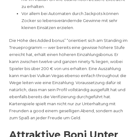
zu erhalten.
Vor allem bei Automaten durch Jackpots können
Zocker so lebensverändernde Gewinne mit sehr
kleinen Einsätzen erzielen.
Die Höhe des Added bonus” “orientiert sich am Standing im
Treueprogramm — wer bereits eine gewisse höhere Stufe
erreicht hat, erhält einen höheren Einzahlungsbonus. Er
kann zwischen twelve und ganzen ninety % liegen, wobei
Spieler bis über 200 € von uns erhalten. Eine Auszahlung
kann man bei Vulkan Vegas ebenso einfach throughout die
Wege leiten wie eine Einzahlung. Voraussetzung dafür ist
natürlich, dass man sein Profil vollständig ausgefüllt hat und
ebenfalls bereits die Verifizierung durchgeführt hat.
Kartenspiele spielt man nicht nur zur Unterhaltung mit
Freunden a good einem geselligen Abend, sondern auch
zum Spaß an jeder Freude um Geld.
Attraktive Boni Unter