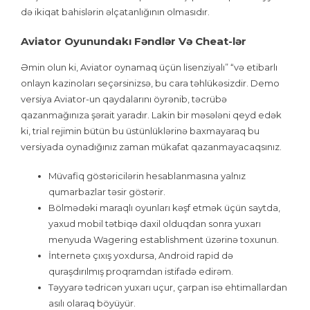
də ikiqat bahislərin əlçatanlığının olmasıdır.
Aviator Oyunundakı Fəndlər Və Cheat-lər
Əmin olun ki, Aviator oynamaq üçün lisenziyalı” “və etibarlı
onlayn kazinoları seçərsinizsə, bu cara təhlükəsizdir. Demo
versiya Aviator-un qaydalarını öyrənib, təcrübə
qazanmağınıza şərait yaradır. Lakin bir məsələni qeyd edək
ki, trial rejimin bütün bu üstünlüklərinə baxmayaraq bu
versiyada oynadığınız zaman mükafat qazanmayacaqsınız.
Müvafiq göstəricilərin hesablanmasına yalnız
qumarbazlar təsir göstərir.
Bölmədəki maraqlı oyunları kəşf etmək üçün saytda,
yaxud mobil tətbiqə daxil olduqdan sonra yuxarı
menyuda Wagering establishment üzərinə toxunun.
İnternetə çıxış yoxdursa, Android rapid də
quraşdırılmış proqramdan istifadə edirəm.
Təyyarə tədricən yuxarı uçur, çarpan isə ehtimallardan
asılı olaraq böyüyür.