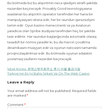
Bu bölmədə biz bu alqoritmin necə işlədiyini ətraflı şəkildə
nəzərdən keçirəcəyik. Provably Good texnologiyasına
əsaslanan bu alqoritm operator tərəfindən hər hansı bir
manipulyasiyanı istisna edir, hər bir raundun qərəzsizliyini
təmin edir. Oyun kazino menecmenti və ya Aviatorun
yaradıcısı olan Spribe studiyası tərəfindən heç bir şəkildə
təsir edilmir. Hər raundun başlanğıcında avtomatik olaraq
təsadüfi bir nömrə yaradılır ki, bu da mərcin çoxaltma
dinamikasını müəyyən edir və oyunun nəticəsini tamamilə
proqnozlaşdırılmaz edir. Bu bölmədə oyunun ədalətini
yoxlamaq üsullarını nəzərdən keçirəcəyik.
1xbet Korea ️ 원엑스벳우회주소 후기 어플 출금거절
Post
Türkiye’nin En İyi Bahis Şirketi Ve On The Web Casino
navigation
Leave a Reply
Your email address will not be published.
Required fields
are marked
*
Comment
*