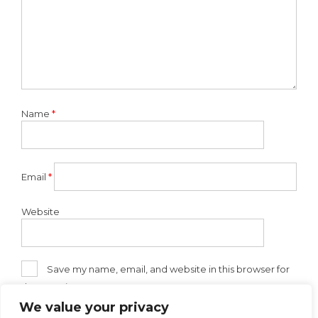
Name
*
Email
*
Website
Save my name, email, and website in this browser for
the next time I comment.
We value your privacy
Notify me of follow-up comments by email.