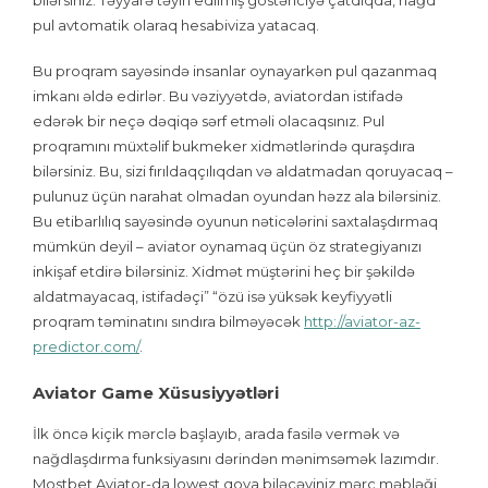
pul avtomatik olaraq hesabiviza yatacaq.
Bu proqram sayəsində insanlar oynayarkən pul qazanmaq
imkanı əldə edirlər. Bu vəziyyətdə, aviatordan istifadə
edərək bir neçə dəqiqə sərf etməli olacaqsınız. Pul
proqramını müxtəlif bukmeker xidmətlərində quraşdıra
bilərsiniz. Bu, sizi fırıldaqçılıqdan və aldatmadan qoruyacaq –
pulunuz üçün narahat olmadan oyundan həzz ala bilərsiniz.
Bu etibarlılıq sayəsində oyunun nəticələrini saxtalaşdırmaq
mümkün deyil – aviator oynamaq üçün öz strategiyanızı
inkişaf etdirə bilərsiniz. Xidmət müştərini heç bir şəkildə
aldatmayacaq, istifadəçi” “özü isə yüksək keyfiyyətli
proqram təminatını sındıra bilməyəcək
http://aviator-az-
predictor.com/
.
Aviator Game Xüsusiyyətləri
İlk öncə kiçik mərclə başlayıb, arada fasilə vermək və
nağdlaşdırma funksiyasını dərindən mənimsəmək lazımdır.
Mostbet Aviator-da lowest qoya biləcəyiniz mərc məbləği