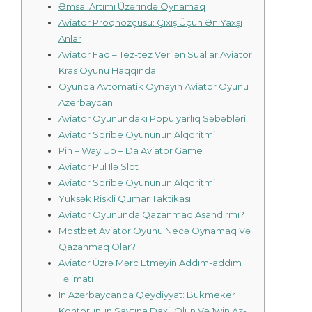
Əmsal Artımı Üzərində Oynamaq
Aviator Proqnozçusu: Çıxış Üçün Ən Yaxşı
Anlar
Aviator Faq – Tez-tez Verilən Suallar Aviator
Kras Oyunu Haqqında
Oyunda Avtomatik Oynayın Aviator Oyunu
Azerbaycan
Aviator Oyunundakı Populyarlıq Səbəbləri
Aviator Spribe Oyununun Alqoritmi
Pin – Way Up – Da Aviator Game
Aviator Pul Ilə Slot
Aviator Spribe Oyununun Alqoritmi
Yüksək Riskli Qumar Taktikası
Aviator Oyununda Qazanmaq Asandırmı?
Mostbet Aviator Oyunu Necə Oynamaq Və
Qazanmaq Olar?
Aviator Üzrə Mərc Etməyin Addım-addım
Təlimatı
In Azərbaycanda Qeydiyyat: Bukmeker
Kontorunun Saytına Daxil Olun Və 1win Az-