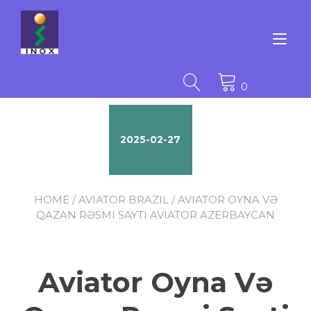
Skip
to
content
Tog
nav
0
2025-02-27
HOME
/
AVIATOR BRAZIL
/ AVIATOR OYNA VƏ
QAZAN RƏSMI SAYTI AVIATOR AZERBAYCAN
Aviator Oyna Və