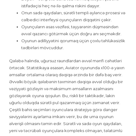
istifadəçisi heç nə ilə qalma riskini daşıyır.
Onun sadə qaydaları, sürətli templi əyləncə prosesi və
cəlbedici interfeysi oyunçuların diqqətini çəkir.
Oyunçuların əsas vəzifəsi, təyyarənin düşməsindən
əvvəl qazancı götürmək üçün doğru anı seçməkdir.
Oyunun adilliyyətini qorumaq üçün çoxlu təhlükəsizlik
tədbirləri mövcuddur.
Qələbə halında, uğursuz raundlardan əvvəl mənfi cəhətləri
örtəcək. Statistikaya əsasən, Aviator oyununda x100-ə yaxın
əmsallar ortalama olaraq dəqiqə ərzində bir dəfə baş verir.
Əvvəlki böyük qələbənin təxminən dəqiqə əvvəl olduğu bir
vəziyyəti gözləyin və maksimum əmsalların azalmasını
gözləyərək oyuna qoşulun. Bu, riskli bir taktikadır, lakin
uğurlu olduqda sürətli pul qazanmaq üçün zəmanət verir.
Çeşitli bahis seçimləri oyunculara stratejiyə görə danger
səviyyələrini ayarlama imkanı verir, bu de uma oyunun
əlverişli olmasını təmin edir. Sürətli və sadə oyun qaydaları,
yeni və təcrübəli oyunçulara kompleks olmayan, təlatümlü