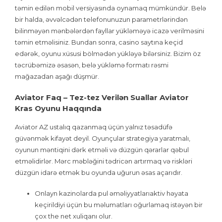
təmin edilən mobil versiyasında oynamaq mümkündür. Belə
bir halda, əvvəlcədən telefonunuzun parametrlərindən
bilinməyən mənbələrdən fayllar yükləməyə icazə verilməsini
təmin etməlisiniz. Bundan sonra, casino saytına keçid
edərək, oyunu xüsusi bölmədən yükləyə bilərsiniz. Bizim öz
təcrübəmizə əsasən, belə yükləmə formatı rəsmi
mağazadan aşağı düşmür.
Aviator Faq – Tez-tez Verilən Suallar Aviator
Kras Oyunu Haqqında
Aviator AZ ustalıq qazanmaq üçün yalnız təsadüfə
güvənmək kifayət deyil. Oyunçular strategiya yaratmalı,
oyunun məntiqini dərk etməli və düzgün qərarlar qəbul
etməlidirlər. Mərc məbləğini tədricən artırmaq və riskləri
düzgün idarə etmək bu oyunda uğurun əsas açarıdır.
Onlayn kazinolarda pul əməliyyatlarıaktiv həyata
keçirildiyi üçün bu məlumatları oğurlamaq istəyən bir
çox the net xuliqanı olur.