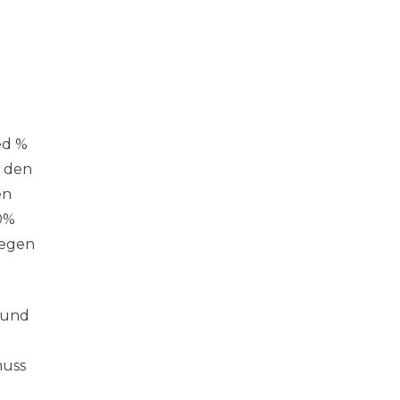
ed %
r den
en
0%
iegen
 und
muss