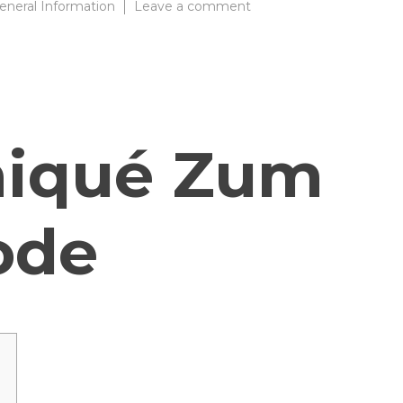
on
eneral Information
Leave a comment
“vulkan
Vegas
Bonus
Ohne
Einzahlung
2025
Twenty-
iqué Zum
five
No
Deposit
Bonus
ode