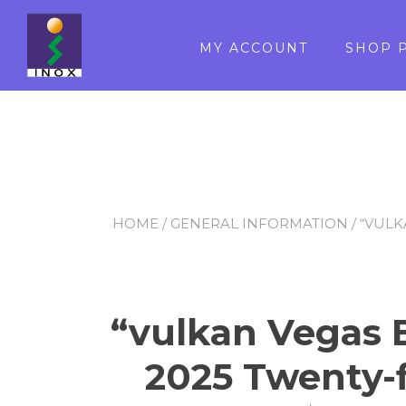
Skip
to
MY ACCOUNT
SHOP 
content
HOME
/
GENERAL INFORMATION
/ “VUL
“vulkan Vegas 
2025 Twenty-