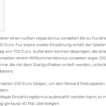
pieler einen vulkan vegas bonus vonseiten bis zu hundr
0 Euro. Für expire zweite Einzahlung erhält der Spiele
ag von 700 Euro. Außerdem können diejenigen, die ein
onseiten einem Willkommensbonus vonseiten sogar 20
inne, die mit dem Startguthaben erzielt werden, unterl
ieters.
onseiten 200 Euro tätigen, um den Reward freizuspielen
deln.
 Vegas Einzahlungsbonus ausbezahlt werden kann, so 
ag genauso 40 Mal übersteigen.