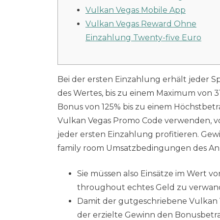
Vulkan Vegas Mobile App
Vulkan Vegas Reward Ohne
Einzahlung Twenty-five Euro
Bei der ersten Einzahlung erhält jeder S
des Wertes, bis zu einem Maximum von 31
Bonus von 125% bis zu einem Höchstbetr
Vulkan Vegas Promo Code verwenden, v
jeder ersten Einzahlung profitieren. Gew
family room Umsatzbedingungen des Anb
Sie müssen also Einsätze im Wert v
throughout echtes Geld zu verwan
Damit der gutgeschriebene Vulkan
der erzielte Gewinn den Bonusbetr