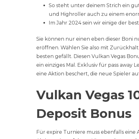
So steht unter deinem Strich ein g
und Highroller auch zu einem enor
Im Jahr 2024 sein wir einige der bes
Sie können nur einen eben dieser Boni nu
eröffnen. Wählen Sie also mit Zurückhalt
besten gefällt. Diesen Vulkan Vegas Bonu
ein einziges Mal. Exklusiv für pass away 
eine Aktion beschert, die neue Spieler a
Vulkan Vegas 1
Deposit Bonus
Für expire Turniere muss ebenfalls eine