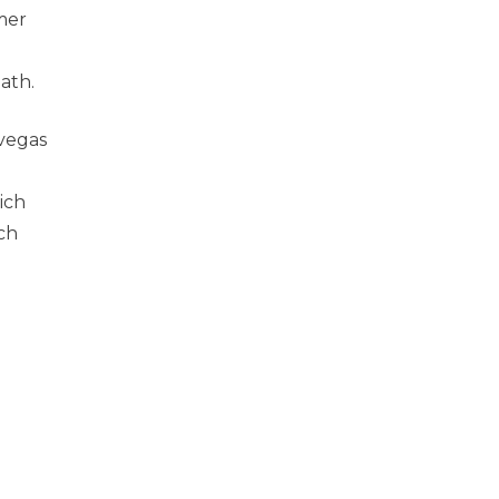
mer
ath.
 vegas
ich
och