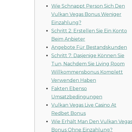
Wie Schnappt Person Sich Den
Vulkan Vegas Bonus Weniger
Einzahlung?
Schritt 2: Erstellen Sie Ein Konto
Beim Anbieter
Angebote Für Bestandskunden
Schritt 7: Dasjenige Können Sie
Tun, Nachdem Sie Living Room
Willkommensbonus Komplett
Verwenden Haben
Fakten Ebenso
Umsatzbedingungen
Vulkan Vegas Live Casino At
Redbet Bonus
Wie Erhält Man Den Vulkan Vega
Bonus Ohne Einzahlung?