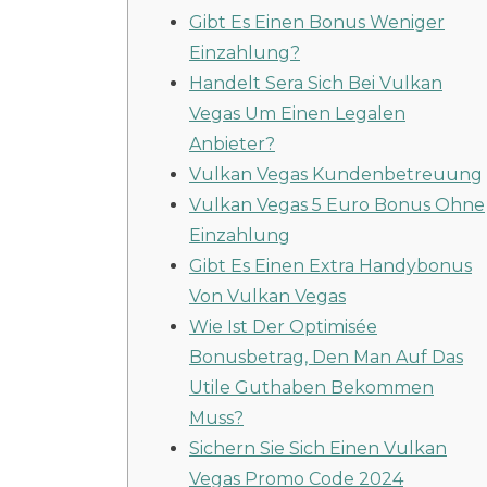
Gibt Es Einen Bonus Weniger
Einzahlung?
Handelt Sera Sich Bei Vulkan
Vegas Um Einen Legalen
Anbieter?
Vulkan Vegas Kundenbetreuung
Vulkan Vegas 5 Euro Bonus Ohne
Einzahlung
Gibt Es Einen Extra Handybonus
Von Vulkan Vegas
Wie Ist Der Optimisée
Bonusbetrag, Den Man Auf Das
Utile Guthaben Bekommen
Muss?
Sichern Sie Sich Einen Vulkan
Vegas Promo Code 2024