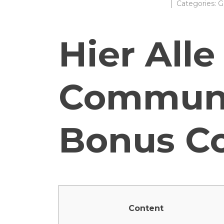
By
2025-
Categories:
G
kano
02-
05
Hier Alle
Commun
Bonus C
Content