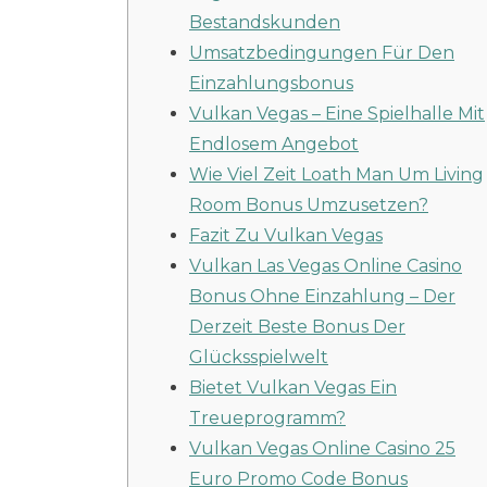
Bestandskunden
Umsatzbedingungen Für Den
Einzahlungsbonus
Vulkan Vegas – Eine Spielhalle Mit
Endlosem Angebot
Wie Viel Zeit Loath Man Um Living
Room Bonus Umzusetzen?
Fazit Zu Vulkan Vegas
Vulkan Las Vegas Online Casino
Bonus Ohne Einzahlung – Der
Derzeit Beste Bonus Der
Glücksspielwelt
Bietet Vulkan Vegas Ein
Treueprogramm?
Vulkan Vegas Online Casino 25
Euro Promo Code Bonus