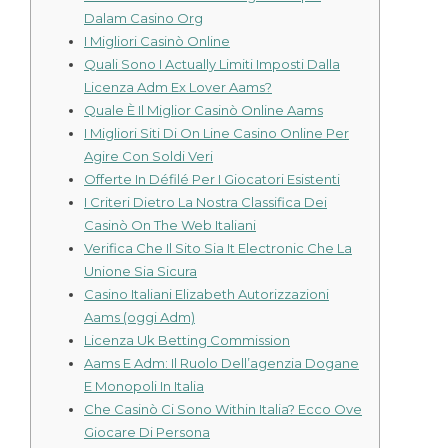
Dalam Casino Org
I Migliori Casinò Online
Quali Sono I Actually Limiti Imposti Dalla
Licenza Adm Ex Lover Aams?
Quale È Il Miglior Casinò Online Aams
I Migliori Siti Di On Line Casino Online Per
Agire Con Soldi Veri
Offerte In Défilé Per I Giocatori Esistenti
I Criteri Dietro La Nostra Classifica Dei
Casinò On The Web Italiani
Verifica Che Il Sito Sia It Electronic Che La
Unione Sia Sicura
Casino Italiani Elizabeth Autorizzazioni
Aams (oggi Adm)
Licenza Uk Betting Commission
Aams E Adm: Il Ruolo Dell’agenzia Dogane
E Monopoli In Italia
Che Casinò Ci Sono Within Italia? Ecco Ove
Giocare Di Persona