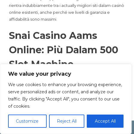
rientra indubbiamente tra i actually migliori siti dalam casinò
online esistenti, anche perché we livelli di garanzia e
affidabilità sono massimi.
Snai Casino Aams
Online: Più Dalam 500
Slot Machine
We value your privacy
L’altro fattore notevolmente importante nella selezione di
We use cookies to enhance your browsing experience,
un casinò online è los angeles tipologia di giochi presenti.
serve personalized ads or content, and analyze our
Infatti, alcuni casinò si specializzano nelle slot, offrendone
traffic. By clicking "Accept All", you consent to our use
anche più dalam 5. 000 nella sezione dedicata, invece altri
of cookies.
si focalizzano sui giochi pada carte e ag tavolo con
croupier” “dal vivo. Come ogni giocatore esperto sa,
Customize
Reject All
Accept All
ciascun casinò online offre diverse attività, con giochi dalam
Electonic Componet Market
Dismiss
slot, da tavolo virtuale e que tiene croupier dal festón,