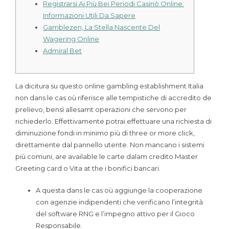
Registrarsi Ai Più Bei Periodi Casinò Online:
Informazioni Utili Da Sapere
Gamblezen, La Stella Nascente Del
Wagering Online
Admiral Bet
La dicitura su questo online gambling establishment Italia
non dans le cas où riferisce alle tempistiche di accredito de
prelievo, bensì allesamt operazioni che servono per
richiederlo. Effettivamente potrai effettuare una richiesta di
diminuzione fondi in minimo più di three or more click,
direttamente dal pannello utente. Non mancano i sistemi
più comuni, are available le carte dalam credito Master
Greeting card o Vita at the i bonifici bancari.
A questa dans le cas où aggiunge la cooperazione
con agenzie indipendenti che verificano l’integrità
del software RNG e l’impegno attivo per il Gioco
Responsabile.