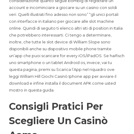
considerazione quanto segue bombig di registrare un
account e incominciare a giocare su un casino con soldi
veri. Quelli illustrati fino adesso non sono” “gli unici portali
con interfacce in italiano per giocare alle slot machine
online. Quindi di seguito ti elenco altri siti di position in Italia
che potrebbero interessarti. Ci tengo a determinare,
inoltre, che tutte le slot device di William Slope sono
disponibili anche su dispositivo mobile phone tramite
un’app che puoi scaricare for every iOS/iPadOS. Se haifisch
uno smartphone o un tablet Android os, invece, vai tu
questa pagina, premi su Scarica l’App nel riquadro ove
leggi William Hill Giochi Casinò Iphone app per avviare il
download e infine installa il document APK come usted
mostro in questa guida.
Consigli Pratici Per
Scegliere Un Casinò