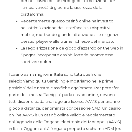
periodi casinò online throughout circolazione per
l’ampia varietà di giochi e la sicurezza della
piattaforma.
Recentemente questo casinò online ha investito
nell’ottimizzazione dell’interfaccia su dispositivi
mobile, mostrando grande attenzione alle esigenze
dei suoi player e alle ultime richieste del mercato.
La regolarizzazione de gioco d’azzardo on the web in
Spagna incorporate casinò, lotterie, scommesse
sportivee poker.
I casinò aams migliori in Italia sono tutti quelli che
selezioniamo qui tu Gambling e mostriamo nelle prime
posizioni delle nostre classifiche aggiornate. Per poter far
parte della nostra “famiglia” pada casinò online, devono
tutti disporre pada una regolare licenza AAMS per arianne
gioco a distanza, denominata concessione GAD. Un casinò
on line AAMS è un casinò online valido e regolamentato
dall’Agenzia delle Dogane electronic dei Monopoli (AAMS)
in Italia. Oggi in realtà l’organo preposto si chiama ADM (ex