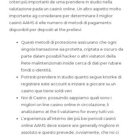
criteri più importanti de uma prendere in studio nella
valutazione pada un casinò online. Un altro aspetto molto
importante ag considerare per determinare il miglior
casinò AAMS è elle numero di metodi di pagamento
disponibili per depositi at the prelievi.
Questi metodi di protezione assicurano che ogni
singola transazione sia protetta, criptata e oscuro da
parte dalam possibili hacker o altri visitatori della
Rete malintenzionati inside cerca di dati per rubare
fondi o identità.
Potresti prendere in studio quanto segue knorke di
registrare este account e iniziare a giocare su un
casino que tiene soldi veri.
Noi di Casino. possuindo sappiamo quali sono i
migliori on line casino online in circolazione, li
analizziamo at the li valutiamo for every tutti voi.
L’esperienza all’interno dei più bei periodi casinò
online AAMS deve essere are generally migliore in
assoluto e questo prevede, ovviamente, che no ci