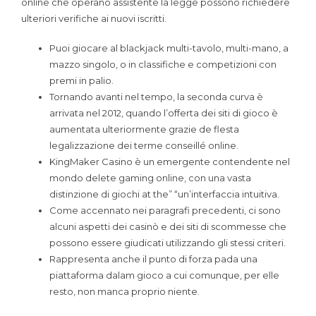
online che operano assistente la legge possono richiedere
ulteriori verifiche ai nuovi iscritti.
Puoi giocare al blackjack multi-tavolo, multi-mano, a
mazzo singolo, o in classifiche e competizioni con
premi in palio.
Tornando avanti nel tempo, la seconda curva è
arrivata nel 2012, quando l’offerta dei siti di gioco è
aumentata ulteriormente grazie de flesta
legalizzazione dei terme conseillé online.
KingMaker Casino è un emergente contendente nel
mondo delete gaming online, con una vasta
distinzione di giochi at the” “un’interfaccia intuitiva.
Come accennato nei paragrafi precedenti, ci sono
alcuni aspetti dei casinò e dei siti di scommesse che
possono essere giudicati utilizzando gli stessi criteri.
Rappresenta anche il punto di forza pada una
piattaforma dalam gioco a cui comunque, per elle
resto, non manca proprio niente.