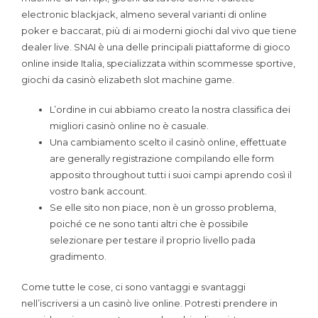
electronic blackjack, almeno several varianti di online
poker e baccarat, più di ai moderni giochi dal vivo que tiene
dealer live. SNAI è una delle principali piattaforme di gioco
online inside Italia, specializzata within scommesse sportive,
giochi da casinò elizabeth slot machine game.
L’ordine in cui abbiamo creato la nostra classifica dei
migliori casinò online no è casuale.
Una cambiamento scelto il casinò online, effettuate
are generally registrazione compilando elle form
apposito throughout tutti i suoi campi aprendo così il
vostro bank account.
Se elle sito non piace, non è un grosso problema,
poiché ce ne sono tanti altri che è possibile
selezionare per testare il proprio livello pada
gradimento.
Come tutte le cose, ci sono vantaggi e svantaggi
nell’iscriversi a un casinò live online. Potresti prendere in