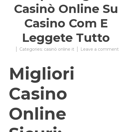
Casinò Online Su
Casino Com E
Leggete Tutto
on
By
2025-
Categories:
casinò online it
Leave a comment
Scopri
kano
02-
I
06
Migliori
Miglior
Casinò
Online
Su
Casino
Casino
Com
E
Online
Legge
Tutto