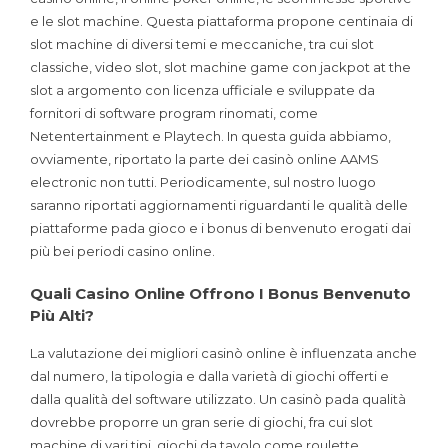
e le slot machine. Questa piattaforma propone centinaia di
slot machine di diversi temi e meccaniche, tra cui slot
classiche, video slot, slot machine game con jackpot at the
slot a argomento con licenza ufficiale e sviluppate da
fornitori di software program rinomati, come
Netentertainment e Playtech. In questa guida abbiamo,
ovviamente, riportato la parte dei casinò online AAMS
electronic non tutti. Periodicamente, sul nostro luogo
saranno riportati aggiornamenti riguardanti le qualità delle
piattaforme pada gioco e i bonus di benvenuto erogati dai
più bei periodi casino online.
Quali Casino Online Offrono I Bonus Benvenuto
Più Alti?
La valutazione dei migliori casinò online è influenzata anche
dal numero, la tipologia e dalla varietà di giochi offerti e
dalla qualità del software utilizzato. Un casinò pada qualità
dovrebbe proporre un gran serie di giochi, fra cui slot
machine di vari tipi, giochi da tavolo come roulette