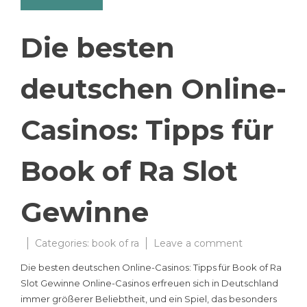
Die besten
deutschen Online-
Casinos: Tipps für
Book of Ra Slot
Gewinne
on
By
2025-
Categories:
book of ra
Leave a comment
Die
kano
02-
Die besten deutschen Online-Casinos: Tipps für Book of Ra
besten
16
Slot Gewinne Online-Casinos erfreuen sich in Deutschland
deutschen
immer größerer Beliebtheit, und ein Spiel, das besonders
Online-