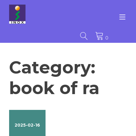
Skip
to
content
Tog
nav
0
Category:
book of ra
2025-02-16